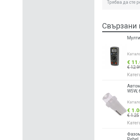
Трябва да сте 
Свързани 
Мулти
Катал
€ 11
€ 12.9
Катег
Автом
W5W, 
Катал
€ 1.
€ 1.25
Катег
Фазом
Rebel