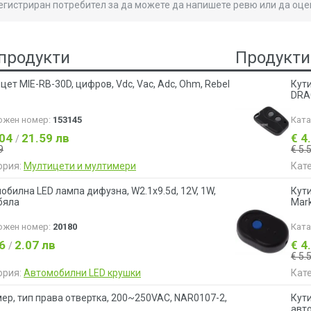
регистриран потребител за да можете да напишете ревю или да оце
продукти
Продукти
цет MIE-RB-30D, цифров, Vdc, Vac, Adc, Ohm, Rebel
Кут
DRA
ожен номер:
153145
Кат
.04
21.59 лв
€ 4
/
9
€ 5.
ория:
Мултицети и мултимери
Кат
обилна LED лампа дифузна, W2.1x9.5d, 12V, 1W,
Кути
бяла
Mar
ожен номер:
20180
Кат
06
2.07 лв
€ 4
/
€ 5.
ория:
Автомобилни LED крушки
Кат
ер, тип права отвертка, 200~250VAC, NAR0107-2,
Кут
авто