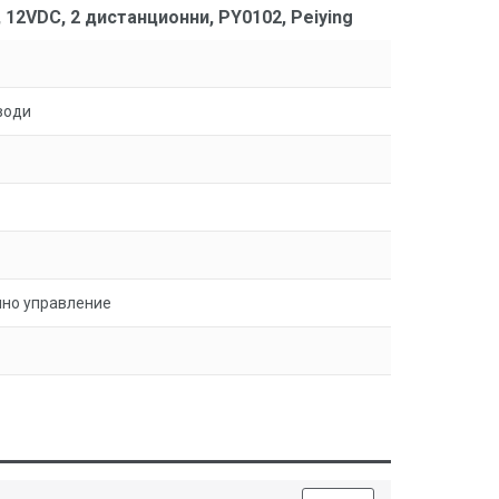
2VDC, 2 дистанционни, PY0102, Peiying
води
нно управление