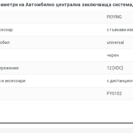
аметри на Автомбилно централна заключваща система, 1
PEIYING
сесоар:
с гъвкави из
обил:
universal
черен
прежение:
12 [VDC]
 и аксесоари:
с дистанцио
PY0102