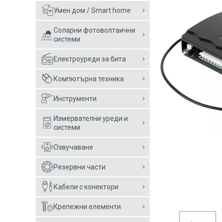
Умен дом / Smart home
Соларни фотоволтаични
системи
Електроуреди за бита
Компютърна техника
Инструменти
Измервателни уреди и
системи
Озвучаване
Резервни части
Кабели с конектори
Крепежни елементи