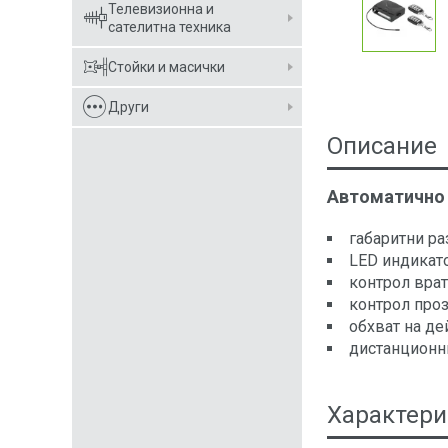
Телевизионна и
сателитна техника
Стойки и масички
Други
Описание
Автоматично 
габаритни р
LED индикато
контрол врат
контрол проз
обхват на де
дистанционни
Характери