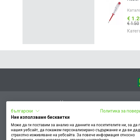
Катал
€ 1.
€ 1.50
Катег
Начало
български
Политика за повер
Вход
Ние използваме бисквитки
Чести въпроси
Може да ги поставим за анализ на данните на посетителите ни, за да
нашия уебсайт, да покажем персонализирано съдържание и да ви да
Оплакване / похвала
страхотно изживяване на уебсайта. За повече информация относно
Условия за ползване