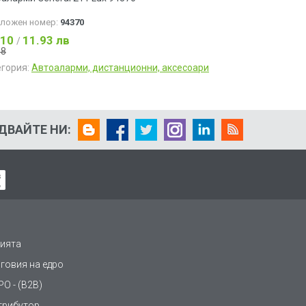
аложен номер:
94370
.10
11.93 лв
/
18
егория:
Автоаларми, дистанционни, аксесоари
ДВАЙТЕ НИ:
ията
рговия на едро
О - (B2B)
трибутор