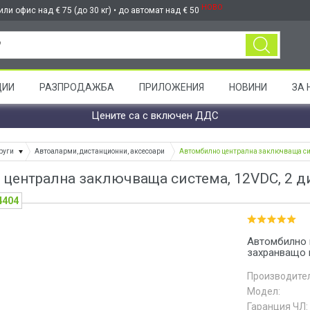
НОВО
ли офис над € 75 (до 30 кг) • до автомат над € 50
ЦИИ
РАЗПРОДАЖБА
ПРИЛОЖЕНИЯ
НОВИНИ
ЗА 
Цените са с включен ДДС
руги
Автоаларми, дистанционни, аксесоари
Автомбилно централна заключваща сист
централна заключваща система, 12VDC, 2 ди
4404
Автомбилно 
захранващо 
Производител
Модел:
Гаранция ЧЛ: