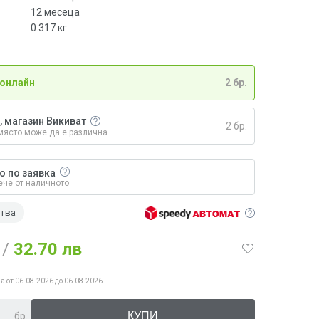
12 месеца
0.317
кг
 онлайн
2 бр.
, магазин Викиват
2 бр.
място може да е различна
о по заявка
ече от наличното
ства
/
32.70 лв
а от 06.08.2026 до 06.08.2026
бр.