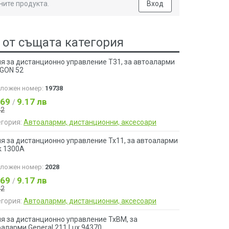
ните продукта.
Вход
 от същата категория
ия за дистанционно управление T31, за автоаларми
GON 52
аложен номер:
19738
.69
9.17 лв
/
52
егория:
Автоаларми, дистанционни, аксесоари
я за дистанционно управление Tx11, за автоаларми
k 1300A
аложен номер:
2028
.69
9.17 лв
/
52
егория:
Автоаларми, дистанционни, аксесоари
ия за дистанционно управление TxBM, за
аларми General 211 Lux 94370