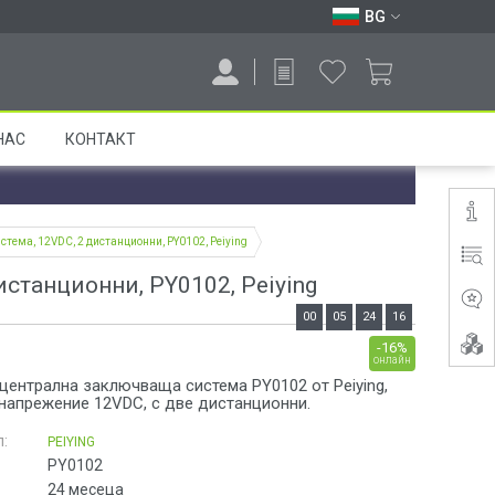
BG
НАС
КОНТАКТ
ема, 12VDC, 2 дистанционни, PY0102, Peiying
станционни, PY0102, Peiying
00
05
24
16
-16%
онлайн
централна заключваща система PY0102 от Peiying,
напрежение 12VDC, с две дистанционни.
:
PEIYING
PY0102
24 месеца