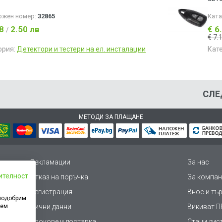
ожен номер:
32865
Кат
28
2.50 лв
€ 6
/
€ 7.
ория:
Детектори и тестери на ел. инсталации
Кат
СЛЕ
МЕТОДИ ЗА ПЛАЩАНЕ
Рекламации
За нас
ителност
Отказ на поръчка
За компан
Регистрация
Внос и тъ
 подобрим
дем
Лични данни
Викиват ПР
Срокове и доставка
Стани дис