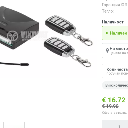
Гаранция ЮЛ:
Тегло:
Наличност
Наличен
На място
цената на 
Количеств
поръчай пов
Виж количе
€ 16.72
€ 19.90
Офертата е валидн