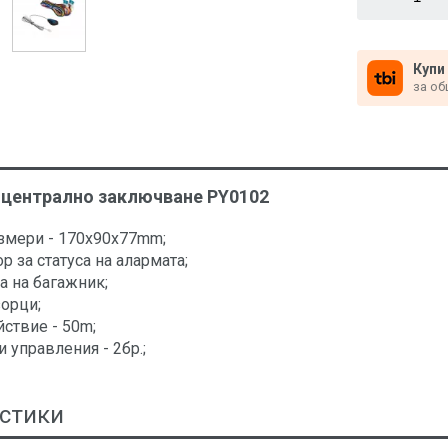
Купи
за об
централно заключване PY0102
азмери - 170x90x77mm;
р за статуса на алармата;
а на багажник;
орци;
йствие - 50m;
 управления - 2бр.;
стики