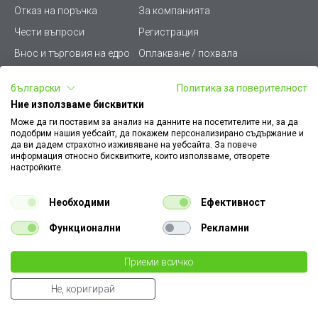
Отказ на поръчка
За компанията
Чести въпроси
Регистрация
Внос и търговия на едро
Оплакване / похвала
Лични данни
Викиват ПРО - (B2B)
български
Политика за поверителност
Условия за ползване
Срокове и доставка
Ние използваме бисквитки
Стани дистрибутор
КЗП
Може да ги поставим за анализ на данните на посетителите ни, за да
подобрим нашия уебсайт, да покажем персонализирано съдържание и
Карта на сайта
Кариери
да ви дадем страхотно изживяване на уебсайта. За повече
информация относно бисквитките, които използваме, отворете
Как да намеря документ
Платформа за AРС
настройките.
към поръчка
Контакт
Политика за бисквитки
Необходими
Ефективност
Конфигуратор за ел.
ключове и контакти
Функционални
Рекламни
Уважаеми Клиенти, моля да имате предвид, че всички изображения на
Приеми всичко
€ 0.23
нашия сайт са илюстративни,
те могат да се различават от действителния изглед на продукта без това да
0.45 лв
бр.
Не, коригирай
променя неговите технически характеристики по някакъв начин.
€ 0.26
Summer Cart shopping cart software