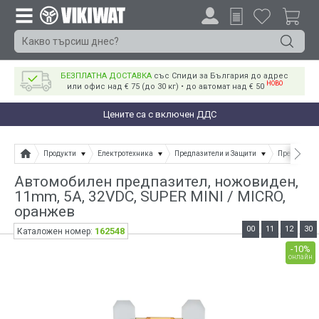
БЕЗПЛАТНА ДОСТАВКА
със Спиди за България до адрес
НОВО
или офис над € 75 (до 30 кг) • до автомат над € 50
Цените са с включен ДДС
Продукти
Електротехника
Предпазители и Защити
Предпазите
Автомобилен предпазител, ножовиден,
11mm, 5А, 32VDC, SUPER MINI / MICRO,
оранжев
00
11
12
30
162548
Каталожен номер:
-10%
онлайн