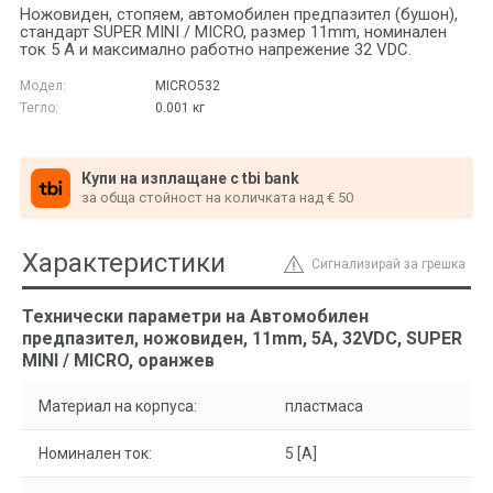
Ножовиден, стопяем, автомобилен предпазител (бушон),
стандарт SUPER MINI / MICRO, размер 11mm, номинален
ток 5 A и максимално работно напрежение 32 VDC.
Модел:
MICRO532
Тегло:
0.001
кг
Купи на изплащане с tbi bank
за обща стойност на количката над € 50
Характеристики
Сигнализирай за грешка
Технически параметри на Автомобилен
предпазител, ножовиден, 11mm, 5А, 32VDC, SUPER
MINI / MICRO, оранжев
Материал на корпуса:
пластмаса
Номинален ток:
5 [A]