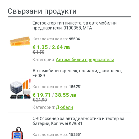
Свързани продукти
Екстрактор тип пинсета, за автомобилни
предпазители, 0100358, MTA
Каталожен номер:
95504
€ 1.35
2.64 лв
/
€ 1.50
Категория:
Автомобилни предпазители
Автомобилен крепеж, полиамид, комплект,
E6089
Каталожен номер:
156751
€ 19.71
38.55 лв
/
€ 21.90
Категория:
Дюбели
OBD2 скенер за автодиагностика и тестер за
батерии, Konnwei KW681
Каталожен номер:
152551