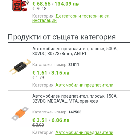
€ 68.56
134.09 лв
/
€ 76.18
Категория:
Детектори и тестери на ел.
инсталации
Продукти от същата категория
Автомобилен предпазител, плосък, 500А,
80VDC, 80x23x8mm, ANLF1
Каталожен номер:
31811
€ 1.61
3.15 лв
/
€ 1.79
Категория:
Автомобилни предпазители
Автомобилен предпазител, плосък, 150А,
32VDC, MEGAVAL, MTA, оранжев
Каталожен номер:
142503
€ 3.51
6.86 лв
/
€ 3.90
Категория:
Автомобилни предпазители