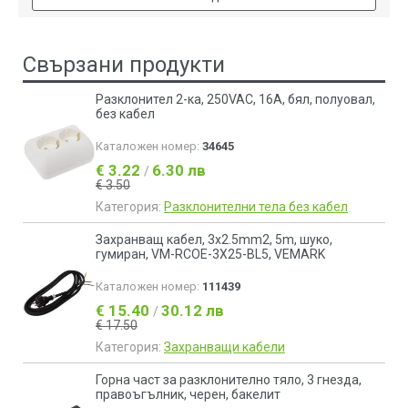
Свързани продукти
Разклонител 2-ка, 250VAC, 16A, бял, полуовал,
без кабел
Каталожен номер:
34645
€ 3.22
6.30 лв
/
€ 3.50
Категория:
Разклонителни тела без кабел
Захранващ кабел, 3x2.5mm2, 5m, шуко,
гумиран, VM-RCOE-3X25-BL5, VEMARK
Каталожен номер:
111439
€ 15.40
30.12 лв
/
€ 17.50
Категория:
Захранващи кабели
Горна част за разклонително тяло, 3 гнезда,
правоъгълник, черен, бакелит