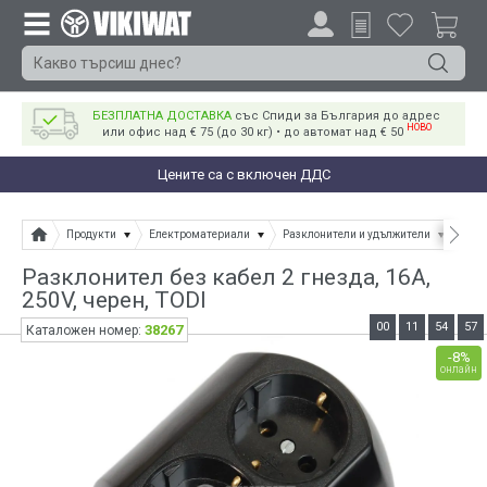
БЕЗПЛАТНА ДОСТАВКА
със Спиди за България до адрес
НОВО
или офис над € 75 (до 30 кг) • до автомат над € 50
Цените са с включен ДДС
Продукти
Електроматериали
Разклонители и удължители
Разк
Разклонител без кабел 2 гнезда, 16А,
250V, черен, TODI
00
11
54
56
38267
Каталожен номер:
-8%
онлайн