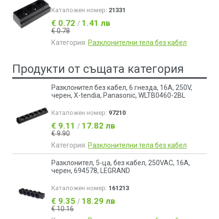
Каталожен номер:
21331
€ 0.72
1.41 лв
/
€ 0.78
Категория:
Разклонителни тела без кабел
Продукти от същата категория
Разклонител без кабел, 6 гнезда, 16А, 250V,
черен, X-tendia, Panasonic, WLTB0460-2BL
Каталожен номер:
97210
€ 9.11
17.82 лв
/
€ 9.90
Категория:
Разклонителни тела без кабел
Разклонител, 5-ца, без кабел, 250VAC, 16A,
черен, 694578, LEGRAND
Каталожен номер:
161213
€ 9.35
18.29 лв
/
€ 10.16