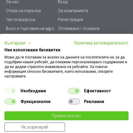
За нас
Вход
Отказ на поръчка
За компанията
Чести въпроси
Регистрация
Внос и търговия на едро
Оплакване / похвала
Лични данни
Викиват ПРО - (B2B)
български
Политика за поверителност
Условия за ползване
Срокове и доставка
Ние използваме бисквитки
Стани дистрибутор
КЗП
Може да ги поставим за анализ на данните на посетителите ни, за да
подобрим нашия уебсайт, да покажем персонализирано съдържание и
Карта на сайта
Кариери
да ви дадем страхотно изживяване на уебсайта. За повече
информация относно бисквитките, които използваме, отворете
Как да намеря документ
Платформа за AРС
настройките.
към поръчка
Контакт
Политика за бисквитки
Необходими
Ефективност
Конфигуратор за ел.
ключове и контакти
Функционални
Рекламни
Уважаеми Клиенти, моля да имате предвид, че всички изображения на
Приеми всичко
€ 2.22
нашия сайт са илюстративни,
те могат да се различават от действителния изглед на продукта без това да
4.34 лв
бр.
Не, коригирай
променя неговите технически характеристики по някакъв начин.