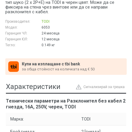
тип шуко (2 x 2P+E) на TODI в черен цвят. Може да се
фиксира на стена чрез винтове или да се направи
разклонител с кабел.
Производител:
TODI
Модел:
6053
Гаранция ЧЛ:
24 месеца
Гаранция ЮЛ:
12 месеца
Тегло:
0.149
кг
Купи на изплащане с tbi bank
за обща стойност на количката над € 50
Характеристики
Сигнализирай за грешка
Технически параметри на Разклонител без кабел 2
гнезда, 16А, 250V, черен, TODI
Марка:
TODI
Брой гнезда:
2 [гнезда]