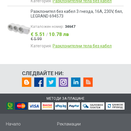
Категория:
Разклонителни тела без кабел
Разклонител без кабел 3 гнезда, 16А, 230V, бял,
LEGRAND 694573
Каталожен номер:
34647
€ 5.51
10.78 лв
/
€ 5.99
Категория:
Разклонителни тела без кабел
СЛЕДВАЙТЕ НИ:
МЕТОДИ ЗА ПЛАЩАНЕ
Начало
Рекламации