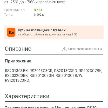
от -25°C до +70°C и прозрачен цвят.
Производител:
NINIGI
Тегло:
0.002
кг
Купи на изплащане с tbi bank
за обща стойност на количката над € 50
Описание
Сигнализирай за грешка
Приложение
RS2013C3BK, RS2013C3GR, RS2013C3RD, RS2023C7BK,
RS2032C0BK, RSI2013C3GN, RSI2013C3R/W,
RSI2013C3RD.
Характеристики
Технически параметри на Маншон за ключ RS20,