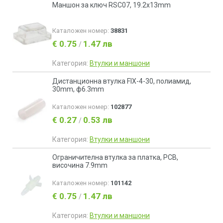
Маншон за ключ RSC07, 19.2x13mm
Каталожен номер:
38831
€ 0.75
1.47 лв
/
Категория:
Втулки и маншони
Дистанционна втулка FIX-4-30, полиамид,
30mm, ф6.3mm
Каталожен номер:
102877
€ 0.27
0.53 лв
/
Категория:
Втулки и маншони
Ограничителна втулка за платка, PCB,
височина 7.9mm
Каталожен номер:
101142
€ 0.75
1.47 лв
/
Категория:
Втулки и маншони