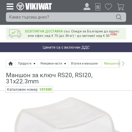
БЕЗПЛАТНА ДОСТАВКА
със Спиди за България до адрес
НОВО
или офис над € 75 (до 30 кг) • до автомат над € 50
Цените са с включен ДДС
Продукти
Резервни части
Втулки и маншони
Маншон за ключ RS
Маншон за ключ RS20, RSI20,
31x22.3mm
101500
Каталожен номер: