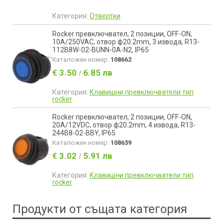
Категория:
Отвертки
Rocker превключвател, 2 позиции, OFF-ON,
10A/250VAC, отвор ф20.2mm, 3 извода, R13-
112B8W-02-BUNN-0A-N2, IP65
Каталожен номер:
108662
€ 3.50
6.85 лв
/
Категория:
Клавишни превключватели тип
rocker
Rocker превключвател, 2 позиции, OFF-ON,
20A/12VDC, отвор ф20.2mm, 4 извода, R13-
244B8-02-BBY, IP65
Каталожен номер:
108639
€ 3.02
5.91 лв
/
Категория:
Клавишни превключватели тип
rocker
Продукти от същата категория