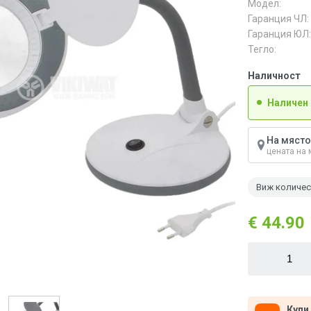
Модел:
Гаранция ЧЛ:
Гаранция ЮЛ:
Тегло:
Наличност
Наличен
На място
цената на 
Виж количе
€ 44.90
Купи