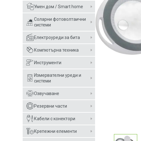
Умен дом / Smart home
Соларни фотоволтаични
системи
Електроуреди за бита
Компютърна техника
Инструменти
Измервателни уреди и
системи
Озвучаване
Резервни части
Кабели с конектори
Крепежни елементи