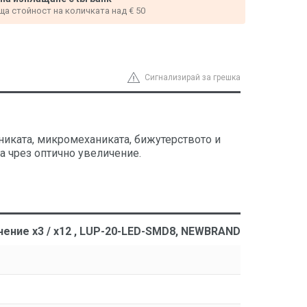
ща стойност на количката над € 50
Сигнализирай за грешка
хниката, микромеханиката, бижутерството и
га чрез оптично увеличение.
чение x3 / x12 , LUP-20-LED-SMD8, NEWBRAND