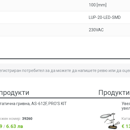
100 [mm]
LUP-20-LED-SMD
230VAC
регистриран потребител за да можете да напишете ревю или да оце
продукти
Продукти
татична гривна, AS-612F, PRO'S KIT
Увел
увел
ожен номер:
39260
Кат
39
6.63 лв
€ 1
/