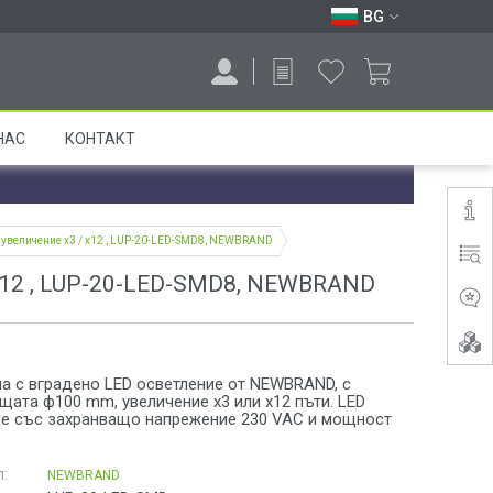
BG
НАС
КОНТАКТ
 увеличение x3 / x12 , LUP-20-LED-SMD8, NEWBRAND
 x12 , LUP-20-LED-SMD8, NEWBRAND
па с вградено LED осветление от NEWBRAND, с
щата ф100 mm, увеличение x3 или x12 пъти. LED
 е със захранващо напрежение 230 VAC и мощност
:
NEWBRAND