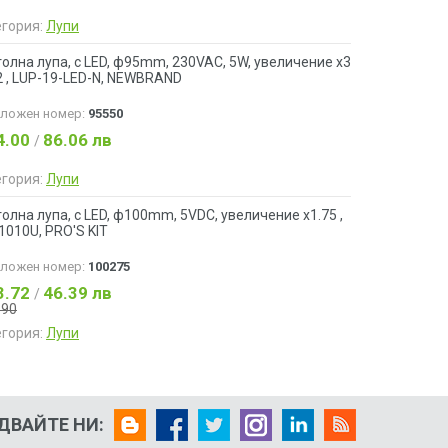
егория:
Лупи
олна лупа, с LED, ф95mm, 230VAC, 5W, увеличение x3
2 , LUP-19-LED-N, NEWBRAND
аложен номер:
95550
4.00
86.06 лв
/
егория:
Лупи
олна лупа, с LED, ф100mm, 5VDC, увеличение x1.75 ,
010U, PRO'S KIT
аложен номер:
100275
3.72
46.39 лв
/
.90
егория:
Лупи
ДВАЙТЕ НИ: