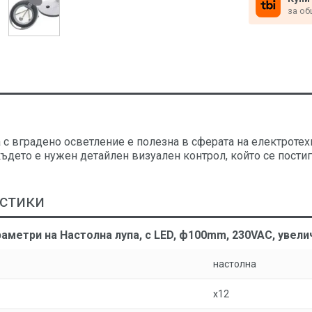
за об
 с вградено осветление е полезна в сферата на електроте
където е нужен детайлен визуален контрол, който се пости
стики
аметри на Настолна лупа, с LED, ф100mm, 230VAC, увели
настолна
x12