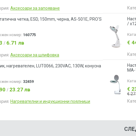
Кат
ория:
Аксесоари за запояване
Наст
татична четка, ESD, 150mm, черна, AS-501E, PRO'S
/ x1
Кат
ожен номер:
160775
€ 4
43
6.71 лв
/
Кат
ория:
Аксесоари за шлифовка
Наст
ик, нагревателен, LUT0066, 230VAC, 130W, конусна
MA-1
Кат
ожен номер:
32459
€ 2
.90
23.27 лв
/
€ 27
Кат
ория:
Нагревателни и индукционни поялници
СЛЕ