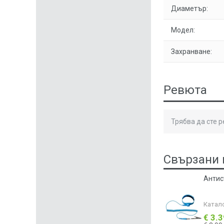
Диаметър:
Модел:
Захранване:
Ревюта
Трябва да сте 
Свързани 
Антис
Катал
€ 3.