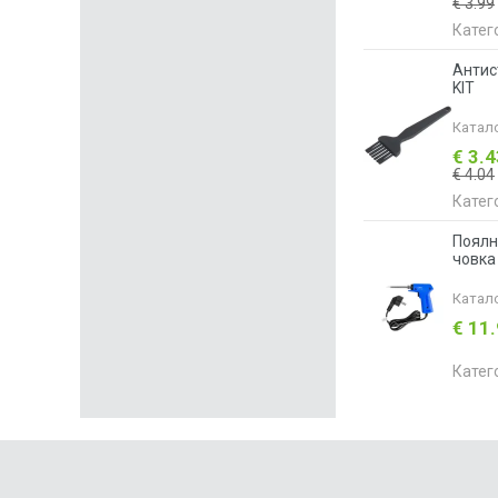
€ 3.99
Катег
Антис
KIT
Катал
€ 3.
€ 4.04
Катег
Поялн
човка
Катал
€ 11
Катег