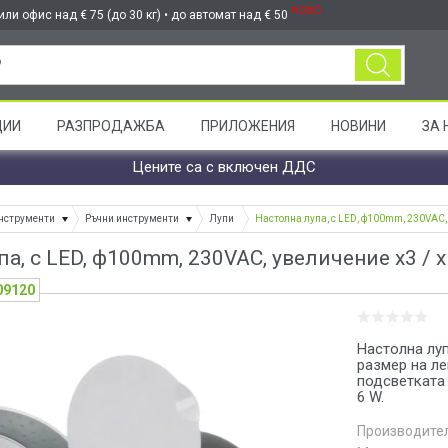
НОВО
ли офис над € 75 (до 30 кг) • до автомат над € 50
ЦИИ
РАЗПРОДАЖБА
ПРИЛОЖЕНИЯ
НОВИНИ
ЗА 
Цените са с включен ДДС
нструменти
Ръчни инструменти
Лупи
Настолна лупа, с LED, ф100mm, 230VAC,
па, с LED, ф100mm, 230VAC, увеличение x3 /
09120
Настолна лу
размер на ле
подсветката
6 W.
Производител