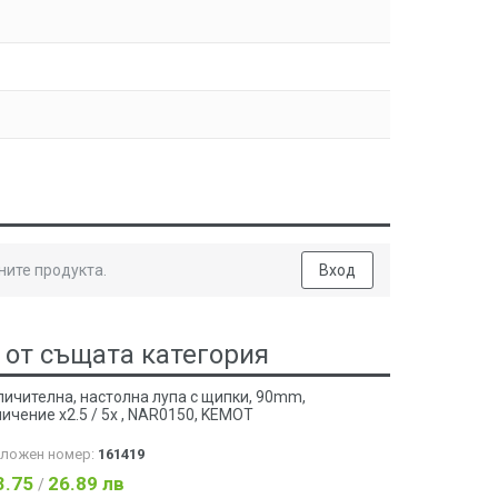
ните продукта.
Вход
 от същата категория
ичителна, настолна лупа с щипки, 90mm,
ичение x2.5 / 5х , NAR0150, KEMOT
аложен номер:
161419
3.75
26.89 лв
/