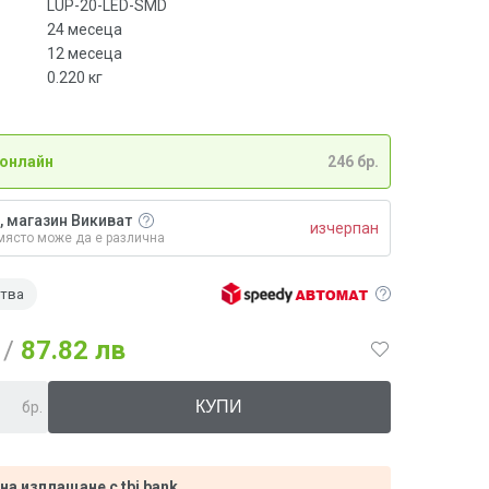
LUP-20-LED-SMD
24 месеца
12 месеца
0.220
кг
 онлайн
246 бр.
, магазин Викиват
изчерпан
място може да е различна
ства
/
87.82 лв
бр.
 на изплащане с tbi bank