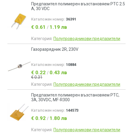
Предпазител полимерен възстановяем PTC 2.5
A, 30 VDC
Каталожен номер:
36391
€ 0.61
1.19 лв
/
Категория:
Полупроводникови предпазители
Газоразрядник 2R, 230V
Каталожен номер:
10884
€ 0.22
0.43 лв
/
€ 0.31
Категория:
Полупроводникови предпазители
Предпазител полимерен възстановяем PTC,
3A, 30VDC, MF-R300
Каталожен номер:
144573
€ 0.92
1.80 лв
/
Категория:
Полупроводникови предпазители