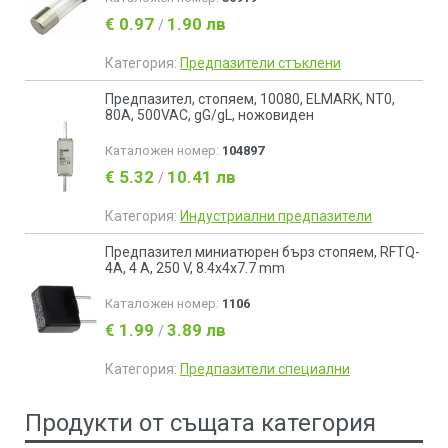
€ 0.97
1.90 лв
/
Категория:
Предпазители стъклени
Предпазител, стопяем, 10080, ELMARK, NT0,
80A, 500VAC, gG/gL, ножовиден
Каталожен номер:
104897
€ 5.32
10.41 лв
/
Категория:
Индустриални предпазители
Предпазител миниатюрен бърз стопяем, RFTQ-
4A, 4 A, 250 V, 8.4x4x7.7 mm
Каталожен номер:
1106
€ 1.99
3.89 лв
/
Категория:
Предпазители специални
Продукти от същата категория