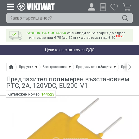
БЕЗПЛАТНА ДОСТАВКА
със Спиди за България до адрес
НОВО
или офис над € 75 (до 30 кг) • до автомат над € 50
Цените са с включен ДДС
Продукти
Електротехника
Предпазители и Защити
Предпазите
Предпазител полимерен възстановяем
PTC, 2A, 120VDC, EU200-V1
144523
Каталожен номер: