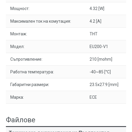
Мощност:
4.32 [W]
Максимален ток на комутация:
4.2 [A]
Монтаж:
THT
Модел:
EU200-V1
Съпротивление:
210 [mohm]
Работна температура:
-40~85 [°C]
Габаритни размери:
23.5x27.9 [mm]
Марка:
ECE
Файлове