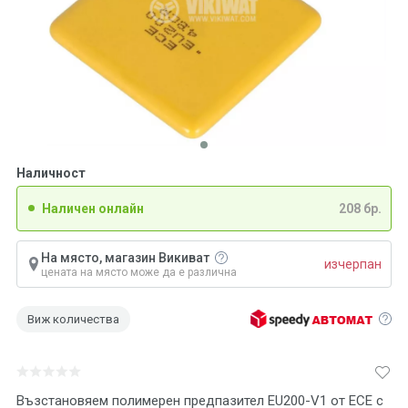
Наличност
Наличен онлайн
208 бр.
На място, магазин Викиват
изчерпан
цената на място може да е различна
Виж количества
Възстановяем полимерен предпазител EU200-V1 от ECE с