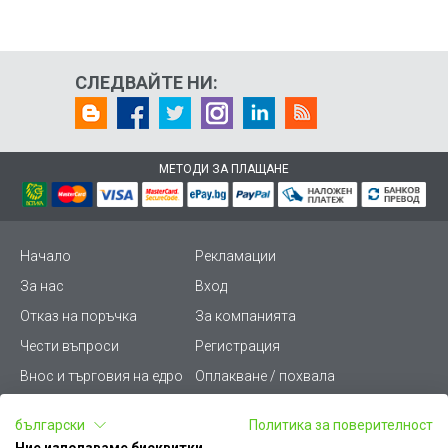
СЛЕДВАЙТЕ НИ:
МЕТОДИ ЗА ПЛАЩАНЕ
Начало
Рекламации
За нас
Вход
Отказ на поръчка
За компанията
Чести въпроси
Регистрация
Внос и търговия на едро
Оплакване / похвала
Лични данни
Викиват ПРО - (B2B)
български
Политика за поверителност
Условия за ползване
Срокове и доставка