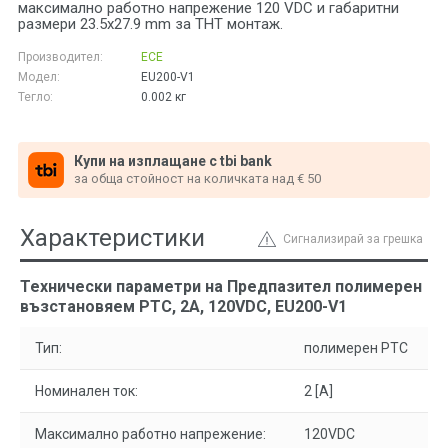
максимално работно напрежение 120 VDC и габаритни
размери 23.5x27.9 mm за THT монтаж.
Производител:
ECE
Модел:
EU200-V1
Тегло:
0.002
кг
Купи на изплащане с tbi bank
за обща стойност на количката над € 50
Характеристики
Сигнализирай за грешка
Технически параметри на Предпазител полимерен
възстановяем PTC, 2A, 120VDC, EU200-V1
Тип:
полимерен PTC
Номинален ток:
2 [A]
Максимално работно напрежение:
120VDC