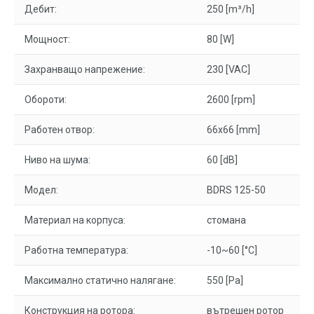
Дебит:
250 [m³/h]
Мощност:
80 [W]
Захранващо напрежение:
230 [VAC]
Обороти:
2600 [rpm]
Работен отвор:
66x66 [mm]
Ниво на шума:
60 [dB]
Модел:
BDRS 125-50
Материал на корпуса:
стомана
Работна температура:
-10~60 [°C]
Максимално статично налягане:
550 [Pa]
Конструкция на ротора:
вътрешен ротор