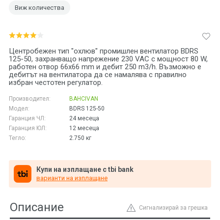
Виж количества
Центробежен тип "охлюв" промишлен вентилатор BDRS
125-50, захранващо напрежение 230 VAC с мощност 80 W,
работен отвор 66x66 mm и дебит 250 m3/h. Възможно е
дебитът на вентилатора да се намалява с правилно
избран честотен регулатор.
Производител:
BAHCIVAN
Модел:
BDRS 125-50
Гаранция ЧЛ:
24 месеца
Гаранция ЮЛ:
12 месеца
Тегло:
2.750
кг
Купи на изплащане с tbi bank
варианти на изплащане
Описание
Сигнализирай за грешка