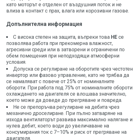
като моторът е отделен от въздушния поток и не
влиза в контакт с прах, влага или корозивни газове.
Допълнителна информация
С висока степен на защита, въпреки това
НЕ
се
позволява работа при прекомерна влажност,
агресивни среди или в затворени и ограничени по
обем помещения при неподходящи атмосферни
условия.
Допуска се регулиране на оборотите чрез честотен
инвертор или фазово управление, като не трябва да
се намаляват с повече от 25% от номиналните
обороти. При работа под 75% от номиналните обороти
охлаждането на двигателя се влошава значително,
което може да доведе до прегряване и повреда.
Не се препоръчва регулиране на дебита чрез
механично дроселиране. При пълно затваряне на
изхода вентилаторът развива максимално налягане и
нулев дебит, което води до увеличаване на
консумирания ток с 7–10% и риск от прегряване на
двигателя.