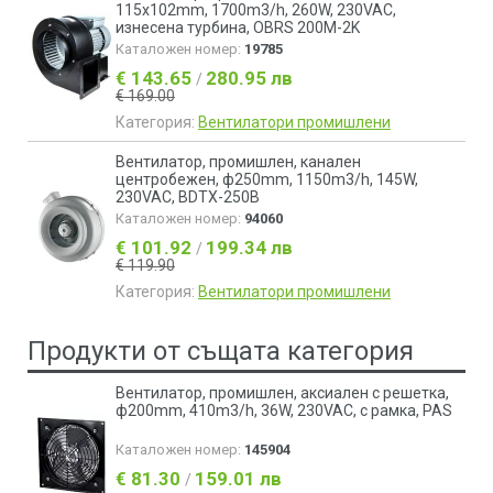
115x102mm, 1700m3/h, 260W, 230VAC,
изнесена турбина, OBRS 200M-2K
Каталожен номер:
19785
€ 143.65
280.95 лв
/
€ 169.00
Категория:
Вентилатори промишлени
Вентилатор, промишлен, канален
центробежен, ф250mm, 1150m3/h, 145W,
230VAC, BDTX-250B
Каталожен номер:
94060
€ 101.92
199.34 лв
/
€ 119.90
Категория:
Вентилатори промишлени
Продукти от същата категория
Вентилатор, промишлен, аксиален с решетка,
ф200mm, 410m3/h, 36W, 230VAC, с рамка, PAS
Каталожен номер:
145904
€ 81.30
159.01 лв
/