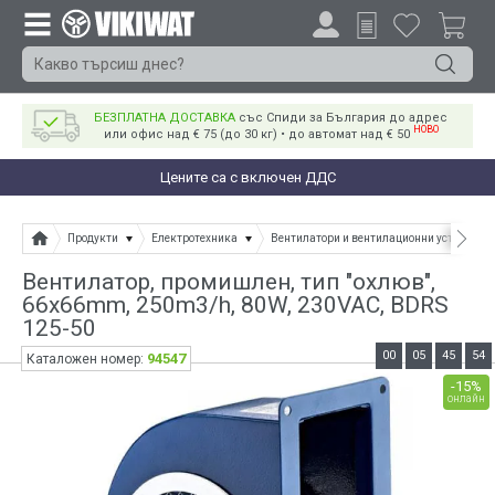
БЕЗПЛАТНА ДОСТАВКА
със Спиди за България до адрес
НОВО
или офис над € 75 (до 30 кг) • до автомат над € 50
Цените са с включен ДДС
Продукти
Електротехника
Вентилатори и вентилационни устройств
Вентилатор, промишлен, тип "охлюв",
66x66mm, 250m3/h, 80W, 230VAC, BDRS
125-50
00
05
45
53
94547
Каталожен номер:
-15%
онлайн