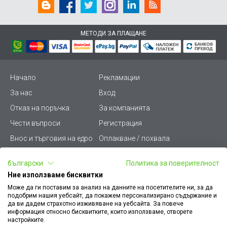
МЕТОДИ ЗА ПЛАЩАНЕ
Начало
Рекламации
За нас
Вход
Отказ на поръчка
За компанията
Чести въпроси
Регистрация
Внос и търговия на едро
Оплакване / похвала
Лични данни
Викиват ПРО - (B2B)
български
Политика за поверителност
Условия за ползване
Срокове и доставка
Ние използваме бисквитки
Стани дистрибутор
КЗП
Може да ги поставим за анализ на данните на посетителите ни, за да
подобрим нашия уебсайт, да покажем персонализирано съдържание и
Карта на сайта
Кариери
да ви дадем страхотно изживяване на уебсайта. За повече
информация относно бисквитките, които използваме, отворете
Как да намеря документ
Платформа за AРС
настройките.
към поръчка