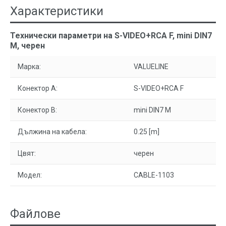
Характеристики
Технически параметри на S-VIDEO+RCA F, mini DIN7
M, черен
Марка:
VALUELINE
Конектор A:
S-VIDEO+RCA F
Конектор B:
mini DIN7 M
Дължина на кабела:
0.25 [m]
Цвят:
черен
Модел:
CABLE-1103
Файлове