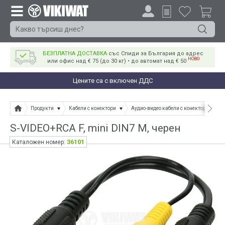
БЕЗПЛАТНА ДОСТАВКА
със Спиди за България до адрес
НОВО
или офис над € 75 (до 30 кг) • до автомат над € 50
Цените са с включен ДДС
Продукти
Кабели с конектори
Аудио-видео кабели с конектори
S-VIDEO+RCA F, mini DIN7 M, черен
36101
Каталожен номер: