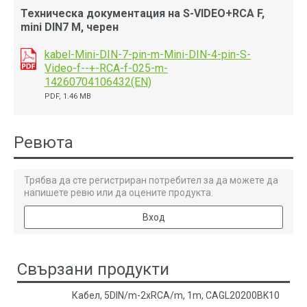
Техническа документация на S-VIDEO+RCA F,
mini DIN7 M, черен
kabel-Mini-DIN-7-pin-m-Mini-DIN-4-pin-S-
Video-f--+-RCA-f-025-m-
14260704106432(EN)
PDF, 1.46 MB
Ревюта
Трябва да сте регистриран потребител за да можете да
напишете ревю или да оцените продукта.
Вход
Свързани продукти
Кабел, 5DIN/m-2xRCA/m, 1m, CAGL20200BK10