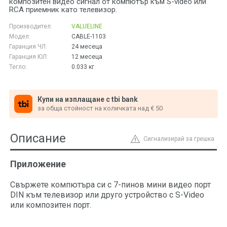
композитен видео сигнал от компютър към S-video или
RCA приемник като телевизор.
Производител:
VALUELINE
Модел:
CABLE-1103
Гаранция ЧЛ:
24 месеца
Гаранция ЮЛ:
12 месеца
Тегло:
0.033
кг
Купи на изплащане с tbi bank
за обща стойност на количката над € 50
Описание
Сигнализирай за грешка
Приложение
Свържете компютъра си с 7-пинов мини видео порт
DIN към телевизор или друго устройство с S-Video
или композитен порт.