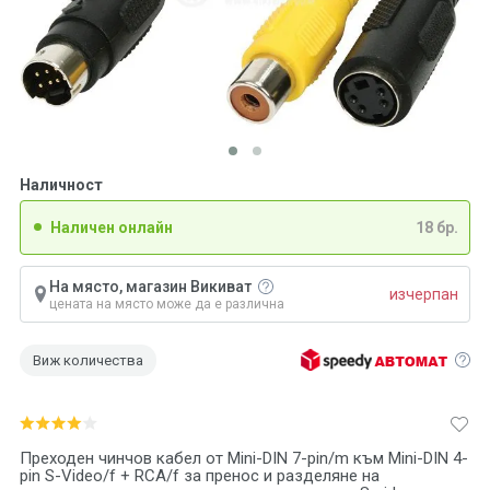
Наличност
Наличен онлайн
18 бр.
На място, магазин Викиват
изчерпан
цената на място може да е различна
Виж количества
Преходен чинчов кабел от Mini-DIN 7-pin/m към Mini-DIN 4-
pin S-Video/f + RCA/f за пренос и разделяне на