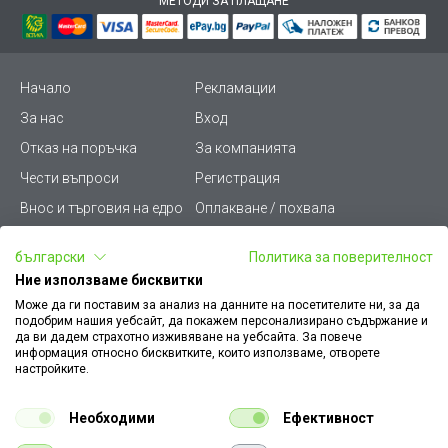
МЕТОДИ ЗА ПЛАЩАНЕ
Начало
Рекламации
За нас
Вход
Отказ на поръчка
За компанията
Чести въпроси
Регистрация
Внос и търговия на едро
Оплакване / похвала
Лични данни
Викиват ПРО - (B2B)
български
Политика за поверителност
Условия за ползване
Срокове и доставка
Ние използваме бисквитки
Стани дистрибутор
КЗП
Може да ги поставим за анализ на данните на посетителите ни, за да
подобрим нашия уебсайт, да покажем персонализирано съдържание и
Карта на сайта
Кариери
да ви дадем страхотно изживяване на уебсайта. За повече
информация относно бисквитките, които използваме, отворете
Как да намеря документ
Платформа за AРС
настройките.
към поръчка
Контакт
Политика за бисквитки
Необходими
Ефективност
Конфигуратор за ел.
ключове и контакти