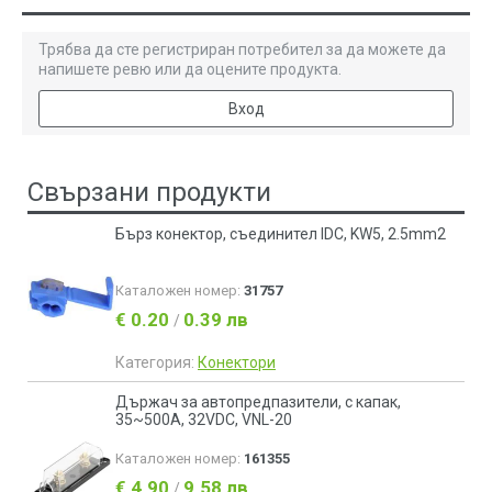
Трябва да сте регистриран потребител за да можете да
напишете ревю или да оцените продукта.
Вход
Свързани продукти
Бърз конектор, съединител IDC, KW5, 2.5mm2
Каталожен номер:
31757
€ 0.20
0.39 лв
/
Категория:
Конектори
Държач за автопредпазители, с капак,
35~500A, 32VDC, VNL-20
Каталожен номер:
161355
€ 4.90
9.58 лв
/