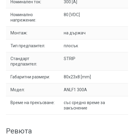
Номинален ток:
300 [A]
Номинално
80 [VDC]
напрежение:
Монтаж:
на държач
Тип предпазител:
плосък
Стандарт
STRIP
предпазител:
Габаритни размери:
80x23x8 [mm]
Модел:
ANLF1 300A
Време на прекъсване:
със средно време за
закъснение
Ревюта