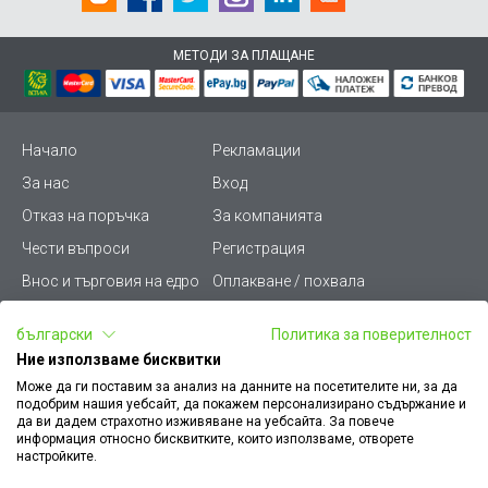
МЕТОДИ ЗА ПЛАЩАНЕ
Начало
Рекламации
За нас
Вход
Отказ на поръчка
За компанията
Чести въпроси
Регистрация
Внос и търговия на едро
Оплакване / похвала
Лични данни
Викиват ПРО - (B2B)
български
Политика за поверителност
Условия за ползване
Срокове и доставка
Ние използваме бисквитки
Стани дистрибутор
КЗП
Може да ги поставим за анализ на данните на посетителите ни, за да
подобрим нашия уебсайт, да покажем персонализирано съдържание и
Карта на сайта
Кариери
да ви дадем страхотно изживяване на уебсайта. За повече
информация относно бисквитките, които използваме, отворете
Как да намеря документ
Платформа за AРС
настройките.
към поръчка