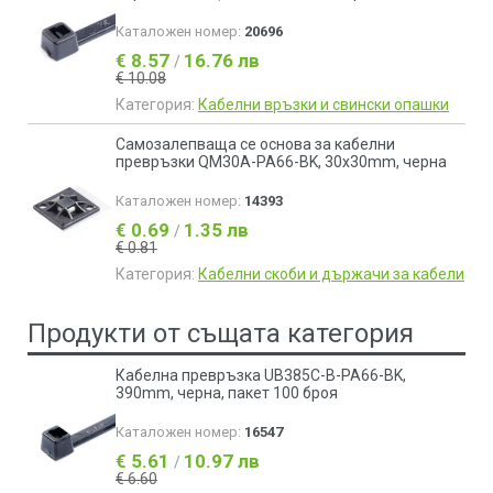
Каталожен номер:
20696
€ 8.57
16.76 лв
/
€ 10.08
Категория:
Кабелни връзки и свински опашки
Самозалепваща се основа за кабелни
превръзки QM30A-PA66-BK, 30x30mm, черна
Каталожен номер:
14393
€ 0.69
1.35 лв
/
€ 0.81
Категория:
Кабелни скоби и държачи за кабели
Продукти от същата категория
Кабелна превръзка UB385C-B-PA66-BK,
390mm, черна, пакет 100 броя
Каталожен номер:
16547
€ 5.61
10.97 лв
/
€ 6.60