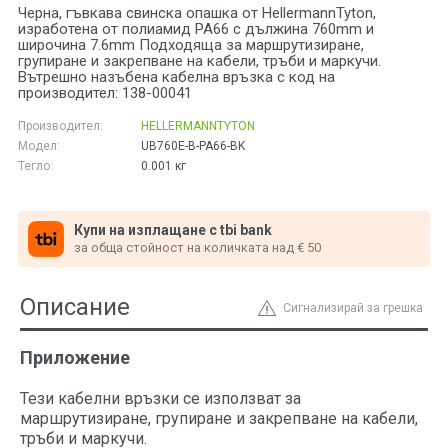
Черна, гъвкава свинска опашка от HellermannTyton,
изработена от полиамид PA66 с дължина 760mm и
широчина 7.6mm Подходяща за маршрутизиране,
групиране и закрепване на кабели, тръби и маркучи.
Вътрешно назъбена кабелна връзка с код на
производител: 138-00041
Производител:
HELLERMANNTYTON
Модел:
UB760E-B-PA66-BK
Тегло:
0.001
кг
Купи на изплащане с tbi bank
за обща стойност на количката над € 50
Описание
Сигнализирай за грешка
Приложение
Тези кабелни връзки се използват за
маршрутизиране, групиране и закрепване на кабели,
тръби и маркучи.