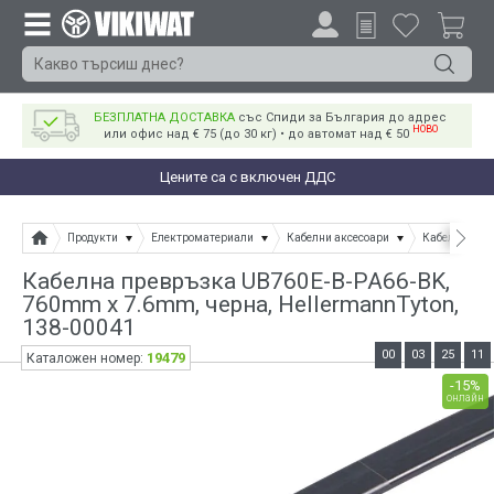
БЕЗПЛАТНА ДОСТАВКА
със Спиди за България до адрес
НОВО
или офис над € 75 (до 30 кг) • до автомат над € 50
Цените са с включен ДДС
Продукти
Електроматериали
Кабелни аксесоари
Кабелни връ
Кабелна превръзка UB760E-B-PA66-BK,
760mm x 7.6mm, черна, HellermannTyton,
138-00041
00
03
25
11
19479
Каталожен номер:
-15%
онлайн