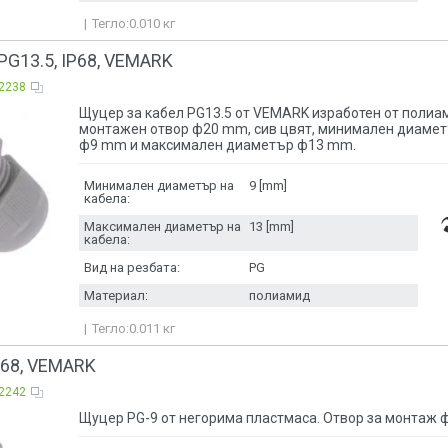
Тегло:
0.010
кг
G13.5, IP68, VEMARK
2238
Щуцер за кабел PG13.5 от VEMARK изработен от полиа
монтажен отвор ф20 mm, сив цвят, минимален диамет
ф9 mm и максимален диаметър ф13 mm.
Минимален диаметър на
9 [mm]
кабела:
Максимален диаметър на
13 [mm]
кабела:
Вид на резбата:
PG
Материал:
полиамид
Тегло:
0.011
кг
P68, VEMARK
2242
Щуцер PG-9 от негорима пластмаса. Отвор за монтаж 