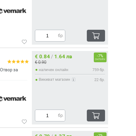
бр.
€ 0.84
1.64 лв
-7%
/
онлайн
€ 0.90
Отвор за
наличен онлайн
759 бр.
Викиват магазин
22 бр.
бр.
-7%