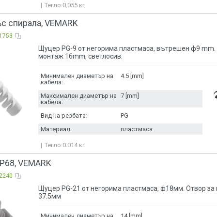
Тегло:
0.055
кг
ъс спирала, VEMARK
1753
Щуцер PG-9 от негорима пластмаса, вътрешен ф9 mm. 
монтаж 16mm, светлосив.
Минимален диаметър на
4.5 [mm]
кабела:
Максимален диаметър на
7 [mm]
кабела:
Вид на резбата:
PG
Материал:
пластмаса
Тегло:
0.014
кг
IP68, VEMARK
2240
Щуцер PG-21 от негорима пластмаса, ф18мм. Отвор за
37.5мм
Минимален диаметър на
14 [mm]