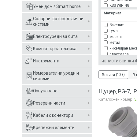
KSS WIRING
Умен дом / Smart home
LAPP KABEL
Материал
MOLEX
Соларни фотоволтаични
OBO BETTERM
системи
бакелит
PAWBOL
гума
RAYCHEM RPG
Електроуреди за бита
месинг
RITTAL
метал
SCAME
никелиран мес
Компютърна техника
SCHNEIDER ELE
пластмаса
VEMARK
полиамид
Инструменти
ИЗЧИСТИ ВСИЧКИ 
термопластма
Измервателни уреди и
Всички
(128)
В 
системи
Щуцер, PG-7, I
Озвучаване
Каталожен номер:
5
Резервни части
Кабели с конектори
Крепежни елементи