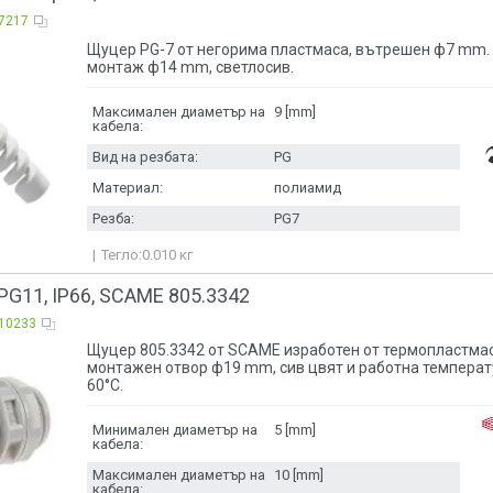
7217
Щуцер PG-7 от негорима пластмаса, вътрешен ф7 mm. 
монтаж ф14 mm, светлосив.
Максимален диаметър на
9 [mm]
кабела:
Вид на резбата:
PG
Материал:
полиамид
Резба:
PG7
Тегло:
0.010
кг
G11, IP66, SCAME 805.3342
10233
Щуцер 805.3342 от SCAME изработен от термопластмас
монтажен отвор ф19 mm, сив цвят и работна температу
60°C.
Минимален диаметър на
5 [mm]
кабела:
Максимален диаметър на
10 [mm]
кабела: