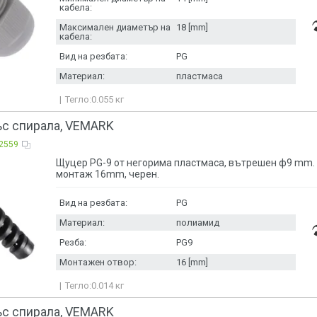
кабела:
Максимален диаметър на
18 [mm]
кабела:
Вид на резбата:
PG
Материал:
пластмаса
Тегло:
0.055
кг
ъс спирала, VEMARK
2559
Щуцер PG-9 от негорима пластмаса, вътрешен ф9 mm. 
монтаж 16mm, черен.
Вид на резбата:
PG
Материал:
полиамид
Резба:
PG9
Монтажен отвор:
16 [mm]
Тегло:
0.014
кг
ъс спирала, VEMARK