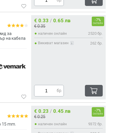
€ 0.33
0.65 лв
-7%
/
онлайн
€ 0.35
мид за
наличен онлайн
2520 бр.
ър на кабела
Викиват магазин
262 бр.
бр.
€ 0.23
0.45 лв
-7%
/
онлайн
€ 0.25
ф 15 mm.
наличен онлайн
9372 бр.