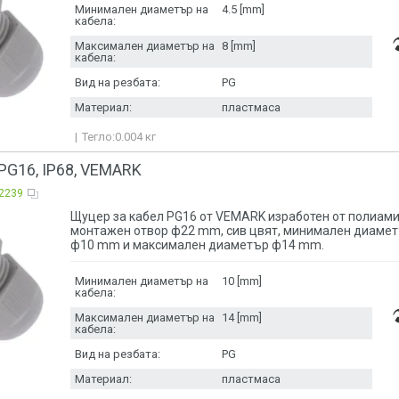
Минимален диаметър на
4.5 [mm]
кабела:
Максимален диаметър на
8 [mm]
кабела:
Вид на резбата:
PG
Материал:
пластмаса
Тегло:
0.004
кг
G16, IP68, VEMARK
2239
Щуцер за кабел PG16 от VEMARK изработен от полиами
монтажен отвор ф22 mm, сив цвят, минимален диамет
ф10 mm и максимален диаметър ф14 mm.
Минимален диаметър на
10 [mm]
кабела:
Максимален диаметър на
14 [mm]
кабела:
Вид на резбата:
PG
Материал:
пластмаса