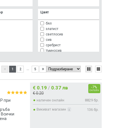
ор
Цвят
бял
златист
светлосив
сив
сребрист
тъмносив
черен
«
»
...
1
2
5
€ 0.19
0.37 лв
-7%
/
онлайн
€ 0.20
IP при
наличен онлайн
8829 бр.
тръба
Викиват магазин
136 бр.
 Всички
вена