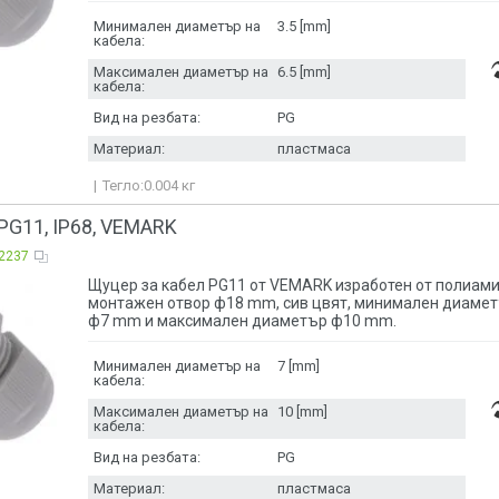
49.5 [mm]
PG7
ф28 [mm]
Минимален диаметър на
3.5 [mm]
52 [mm]
PG9
ф28.5 [mm]
кабела:
М32
ф29 [mm]
Максимален диаметър на
6.5 [mm]
ф32 [mm]
кабела:
ф32.5 [mm]
Вид на резбата:
PG
ф34 [mm]
ф36 [mm]
Материал:
пластмаса
ф37.5 [mm]
Тегло:
0.004
кг
ф38 [mm]
ф46 [mm]
G11, IP68, VEMARK
ф47.2 [mm]
ф47.5 [mm]
2237
ф48 [mm]
Щуцер за кабел PG11 от VEMARK изработен от полиами
ф54.5 [mm]
монтажен отвор ф18 mm, сив цвят, минимален диамет
ф60 [mm]
ф7 mm и максимален диаметър ф10 mm.
ф67 [mm]
16 [mm]
Минимален диаметър на
7 [mm]
32 [mm]
кабела:
Максимален диаметър на
10 [mm]
кабела:
Вид на резбата:
PG
Материал:
пластмаса