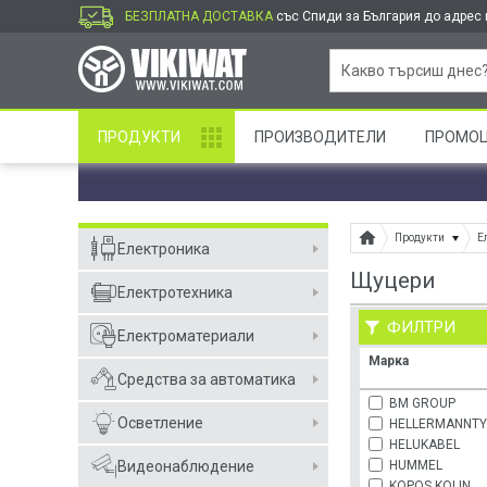
БЕЗПЛАТНА ДОСТАВКА
със Спиди за България до адрес и
ПРОДУКТИ
ПРОИЗВОДИТЕЛИ
ПРОМО
Продукти
Е
Електроника
Щуцери
Електротехника
ФИЛТРИ
Електроматериали
Марка
Средства за автоматика
BM GROUP
Осветление
HELLERMANNT
HELUKABEL
HUMMEL
Видеонаблюдение
KOPOS KOLIN