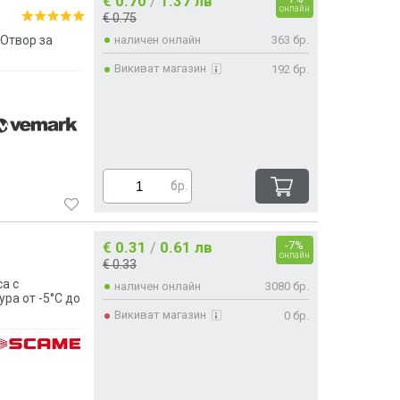
€ 0.70
1.37 лв
/
онлайн
€ 0.75
Отвор за
наличен онлайн
363 бр.
Викиват магазин
192 бр.
бр.
€ 0.31
0.61 лв
-7%
/
онлайн
€ 0.33
а с
наличен онлайн
3080 бр.
ра от -5°C до
Викиват магазин
0 бр.