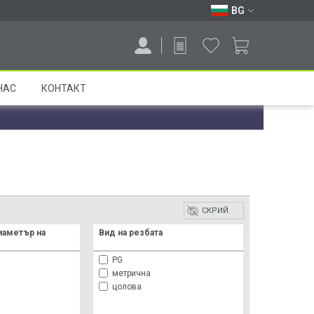
BG
НАС
КОНТАКТ
СКРИЙ
иаметър на
Вид на резбата
PG
метрична
цолова