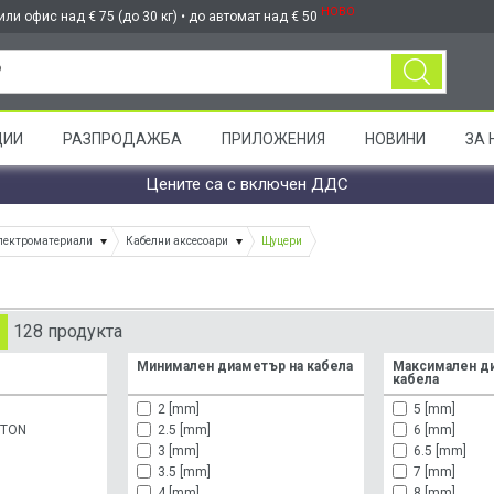
НОВО
ли офис над € 75 (до 30 кг) • до автомат над € 50
ЦИИ
РАЗПРОДАЖБА
ПРИЛОЖЕНИЯ
НОВИНИ
ЗА 
Цените са с включен ДДС
лектроматериали
Кабелни аксесоари
Щуцери
128 продукта
Минимален диаметър на кабела
Максимален д
кабела
2 [mm]
5 [mm]
YTON
2.5 [mm]
6 [mm]
3 [mm]
6.5 [mm]
3.5 [mm]
7 [mm]
4 [mm]
8 [mm]