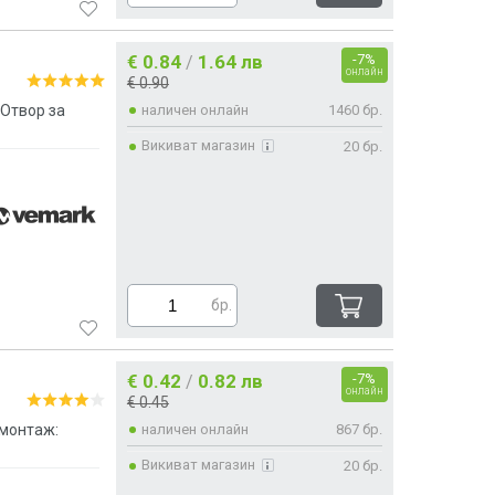
€ 0.84
1.64 лв
-7%
/
онлайн
€ 0.90
Отвор за
наличен онлайн
1460 бр.
Викиват магазин
20 бр.
бр.
€ 0.42
0.82 лв
-7%
/
онлайн
€ 0.45
 монтаж:
наличен онлайн
867 бр.
Викиват магазин
20 бр.