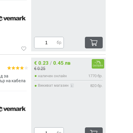
бр.
€ 0.23
0.45 лв
-7%
/
онлайн
€ 0.25
д за
наличен онлайн
1770 бр.
ър на кабела
Викиват магазин
820 бр.
бр.