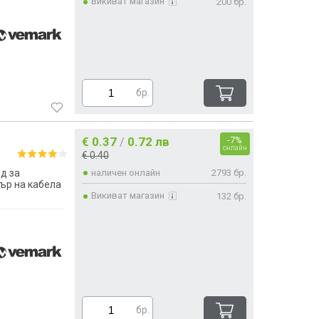
Викиват магазин
200 бр.
бр.
€ 0.37
0.72 лв
-7%
/
онлайн
€ 0.40
д за
наличен онлайн
2793 бр.
ър на кабела
Викиват магазин
132 бр.
бр.