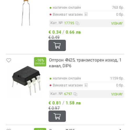
наличен онлайн
763 бр.
Викиват магазин
0 бр.
Кат. №:
17795
VISHAY
/
€ 0.34
0.66 лв
€ 0.49
Оптрон 4N25, транзисторен изход, 1
-16%
онлайн
канал, DIP6
наличен онлайн
1159 бр.
Викиват магазин
0 бр.
Кат. №:
6797
VISHAY
/
€ 0.81
1.58 лв
€ 0.97