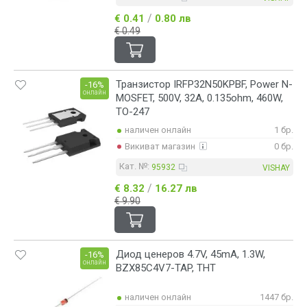
/
€ 0.41
0.80 лв
€ 0.49
Транзистор IRFP32N50KPBF, Power N-
-16%
онлайн
MOSFET, 500V, 32A, 0.135ohm, 460W,
TO-247
наличен онлайн
1 бр.
Викиват магазин
0 бр.
Кат. №:
95932
VISHAY
/
€ 8.32
16.27 лв
€ 9.90
Диод ценеров 4.7V, 45mA, 1.3W,
-16%
онлайн
BZX85C4V7-TAP, THT
наличен онлайн
1447 бр.