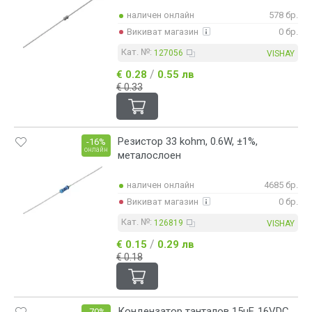
наличен онлайн
578 бр.
Викиват магазин
0 бр.
Кат. №:
127056
VISHAY
/
€ 0.28
0.55 лв
€ 0.33
Резистор 33 kohm, 0.6W, ±1%,
-16%
онлайн
металослоен
наличен онлайн
4685 бр.
Викиват магазин
0 бр.
Кат. №:
126819
VISHAY
/
€ 0.15
0.29 лв
€ 0.18
Кондензатор танталов 15µF, 16VDC,
-70%