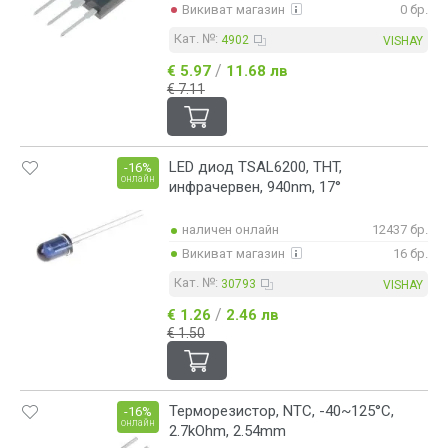
Викиват магазин
0 бр.
С уважение,
Кат. №:
4902
VISHAY
Екипът на Викиват ООД
/
€ 5.97
11.68 лв
€ 7.11
LED диод TSAL6200, THT,
-16%
онлайн
инфрачервен, 940nm, 17°
наличен онлайн
12437 бр.
Викиват магазин
16 бр.
Кат. №:
30793
VISHAY
/
€ 1.26
2.46 лв
€ 1.50
Терморезистор, NTC, -40~125°C,
-16%
онлайн
2.7kOhm, 2.54mm