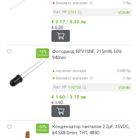
Викиват магазин
0 бр.
Кат. №:
5701
VISHAY
/
€ 0.17
0.33 лв
€ 0.20
Фотодиод BPV10NF, 215mW, 60V,
-16%
онлайн
940nm
наличен онлайн
3588 бр.
Викиват магазин
2 бр.
Кат. №:
100750
VISHAY
/
€ 1.60
3.13 лв
€ 1.90
Кондензатор танталов 2.2µF, 35VDC,
-30%
онлайн
ϕ4.5X8.0mm, THT, 489D