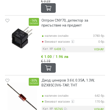
€ 3.23
Оптрон CNY70, детектор за
-16%
онлайн
присъствие на предмет
наличен онлайн
3783 бр.
Викиват магазин
0 бр.
Кат. №:
6438
VISHAY
/
€ 1.00
1.96 лв
€ 1.19
Диод ценеров 3.6V, 0.35А, 1.3W,
-30%
онлайн
BZX85C3V6-TAP, THT
наличен онлайн
642 бр.
Викиват магазин
170 бр.
Кат. №:
95765
VISHAY