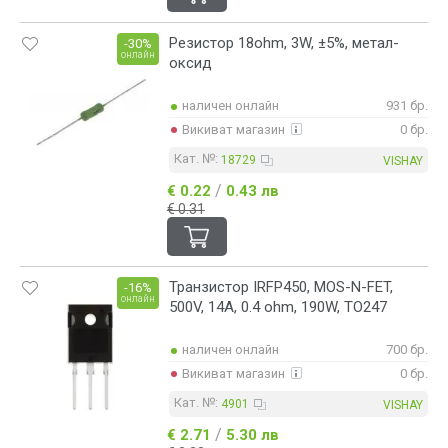
Резистор 18ohm, 3W, ±5%, метал-
-30%
онлайн
оксид
наличен онлайн
931 бр.
Викиват магазин
0 бр.
Кат. №:
18729
VISHAY
/
€ 0.22
0.43 лв
€ 0.31
Транзистор IRFP450, MOS-N-FET,
-16%
онлайн
500V, 14A, 0.4 ohm, 190W, TO247
наличен онлайн
700 бр.
Викиват магазин
0 бр.
Кат. №:
4901
VISHAY
/
€ 2.71
5.30 лв