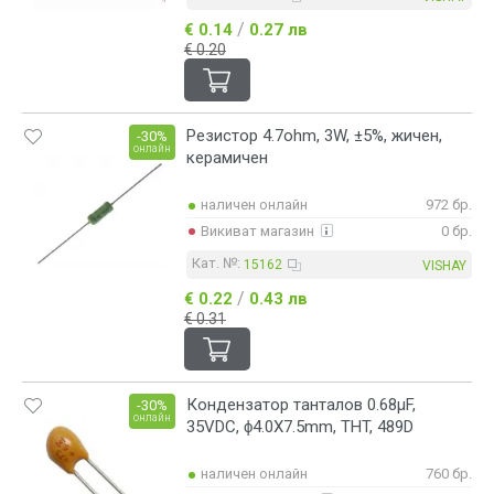
/
€ 0.14
0.27 лв
€ 0.20
Резистор 4.7ohm, 3W, ±5%, жичен,
-30%
онлайн
керамичен
наличен онлайн
972 бр.
Викиват магазин
0 бр.
Кат. №:
15162
VISHAY
/
€ 0.22
0.43 лв
€ 0.31
Кондензатор танталов 0.68µF,
-30%
онлайн
35VDC, ϕ4.0X7.5mm, THT, 489D
наличен онлайн
760 бр.