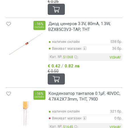
€ 0.26
Диод ценеров 3.3V, 80mA, 1.3W,
-16%
онлайн
BZX85C3V3-TAP, THT
наличен онлайн
538 бр.
Викиват магазин
36 бр.
Кат. №:
51068
VISHAY
/
€ 0.42
0.82 лв
€ 0.50
Кондензатор танталов 0.1µF, 40VDC,
-16%
онлайн
4.7X4.2X7.3mm, THT, 790D
наличен онлайн
321 бр.
Викиват магазин
0 бр.
Кат. №:
51645
VISHAY