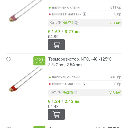
наличен онлайн
811 бр.
Викиват магазин
0 бр.
Кат. №:
96274
VISHAY
/
€ 1.67
3.27 лв
€ 1.99
Терморезистор, NTC, -40~125°C,
-16%
онлайн
3.3kOhm, 2.54mm
наличен онлайн
418 бр.
Викиват магазин
0 бр.
Кат. №:
96275
VISHAY
/
€ 1.24
2.43 лв
€ 1.48