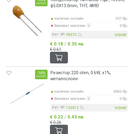
онлайн
ϕ5.0X13.0mm, THT, 489D
наличен онлайн
357 бр.
Викиват магазин
0 бр.
Кат. №:
95675
VISHAY
/
€ 0.18
0.35 лв
€ 0.61
Резистор 220 ohm, 0.6W, ±1%,
-16%
онлайн
металослоен
наличен онлайн
4563 бр.
Викиват магазин
0 бр.
Кат. №:
126812
VISHAY
/
€ 0.22
0.43 лв
€ 0.26