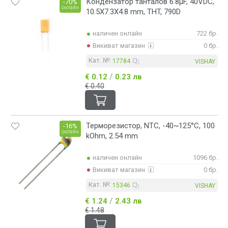
Кондензатор танталов 6.8µF, 40VDC,
-70%
онлайн
10.5X7.3X4.8 mm, THT, 790D
наличен онлайн
722 бр.
Викиват магазин
0 бр.
Кат. №:
17784
VISHAY
/
€ 0.12
0.23 лв
€ 0.40
Терморезистор, NTC, -40~125°C, 100
-16%
онлайн
kOhm, 2.54 mm
наличен онлайн
1096 бр.
Викиват магазин
0 бр.
Кат. №:
15346
VISHAY
/
€ 1.24
2.43 лв
€ 1.48