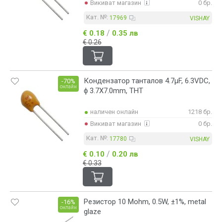
Викиват магазин
0 бр.
Кат. №:
17969
VISHAY
/
€ 0.18
0.35 лв
€ 0.26
Кондензатор танталов 4.7μF, 6.3VDC,
-70%
онлайн
ϕ 3.7X7.0mm, THT
наличен онлайн
1218 бр.
Викиват магазин
0 бр.
Кат. №:
17780
VISHAY
/
€ 0.10
0.20 лв
€ 0.33
Резистор 10 Mohm, 0.5W, ±1%, metal
-16%
онлайн
glaze