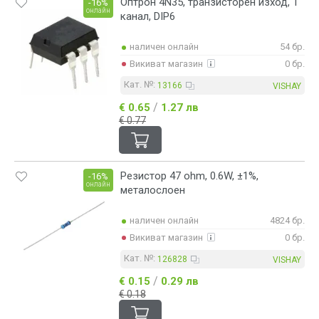
Оптрон 4N35, транзисторен изход, 1
-16%
онлайн
канал, DIP6
наличен онлайн
54 бр.
Викиват магазин
0 бр.
Кат. №:
13166
VISHAY
/
€ 0.65
1.27 лв
€ 0.77
Резистор 47 ohm, 0.6W, ±1%,
-16%
онлайн
металослоен
наличен онлайн
4824 бр.
Викиват магазин
0 бр.
Кат. №:
126828
VISHAY
/
€ 0.15
0.29 лв
€ 0.18