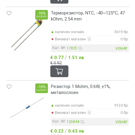
Терморезистор, NTC, -40~125°C, 47
-16%
онлайн
kOhm, 2.54 mm
наличен онлайн
3619 бр.
Викиват магазин
0 бр.
Кат. №:
17825
VISHAY
/
€ 0.77
1.51 лв
€ 0.92
Резистор 1 Mohm, 0.6W, ±1%,
-16%
онлайн
металослоен
наличен онлайн
9124 бр.
Викиват магазин
0 бр.
Кат. №:
126844
VISHAY
/
€ 0.22
0.43 лв