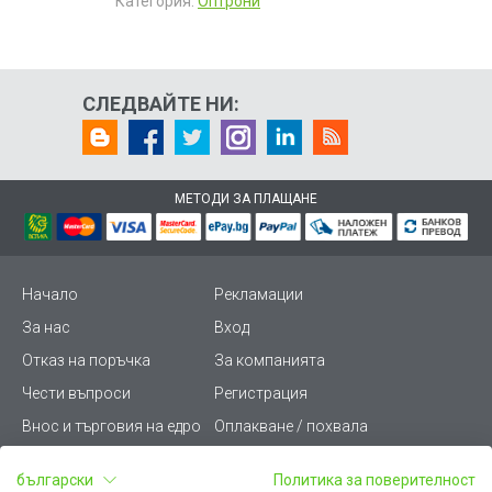
Категория:
Оптрони
СЛЕДВАЙТЕ НИ:
МЕТОДИ ЗА ПЛАЩАНЕ
Начало
Рекламации
За нас
Вход
Отказ на поръчка
За компанията
Чести въпроси
Регистрация
Внос и търговия на едро
Оплакване / похвала
Лични данни
Викиват ПРО - (B2B)
български
Политика за поверителност