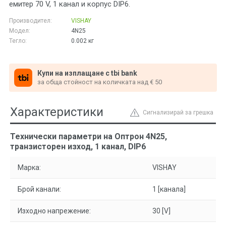
емитер 70 V, 1 канал и корпус DIP6.
Производител:
VISHAY
Модел:
4N25
Тегло:
0.002
кг
Купи на изплащане с tbi bank
за обща стойност на количката над € 50
Характеристики
Сигнализирай за грешка
Технически параметри на Оптрон 4N25,
транзисторен изход, 1 канал, DIP6
Марка:
VISHAY
Брой канали:
1 [канала]
Изходно напрежение:
30 [V]