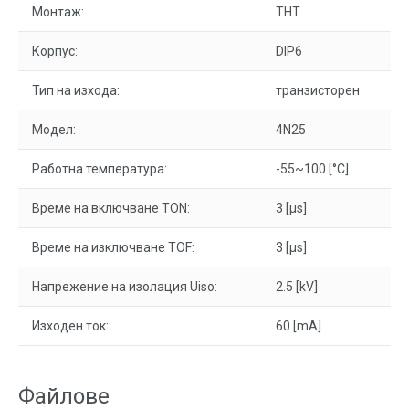
Монтаж:
THT
Корпус:
DIP6
Тип на изхода:
транзисторен
Модел:
4N25
Работна температура:
-55~100 [°C]
Време на включване TON:
3 [µs]
Време на изключване TOF:
3 [µs]
Напрежение на изолация Uiso:
2.5 [kV]
Изходен ток:
60 [mA]
Файлове