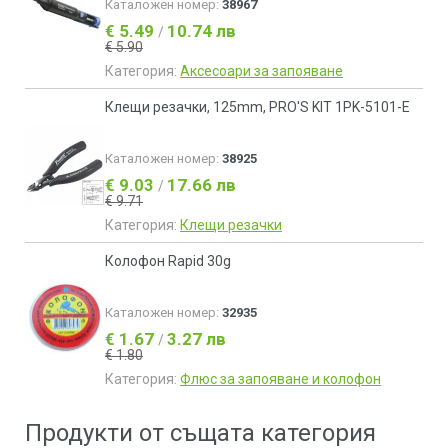
Каталожен номер:
38967
€ 5.49
10.74 лв
/
€ 5.90
Категория:
Аксесоари за запояване
Клещи резачки, 125mm, PRO'S KIT 1PK-5101-Е
Каталожен номер:
38925
€ 9.03
17.66 лв
/
€ 9.71
Категория:
Клещи резачки
Колофон Rapid 30g
Каталожен номер:
32935
€ 1.67
3.27 лв
/
€ 1.80
Категория:
Флюс за запояване и колофон
Продукти от същата категория