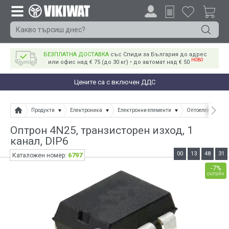
БЕЗПЛАТНА ДОСТАВКА
със Спиди за България до адрес
НОВО
или офис над € 75 (до 30 кг) • до автомат над € 50
Цените са с включен ДДС
Продукти
Електроника
Електронни елементи
Оптоелементи
Оптрон 4N25, транзисторен изход, 1
канал, DIP6
00
13
48
30
6797
Каталожен номер:
-7%
онлайн