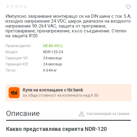
Импулсно захранване монтиращо се на DIN шина с ток 5 A,
изходно напрежение 24 VDC, широк диапазон на входното
напрежение 90-264 VAC, защита от прегряване,
претоварване, пренапрежение, късо съединение. Степен
на защита IP20.
Производител:
MEAN WELL
Модел:
NDR-120-24
Гаранция ЧЛ:
24 месеца
Гаранция ЮЛ:
24 месеца
Тегло:
0.644
кг
Купи на изплащане с tbi bank
за обща стойност на количката над € 50
Описание
Сигнализирай за грешка
Какво представлява серията NDR-120