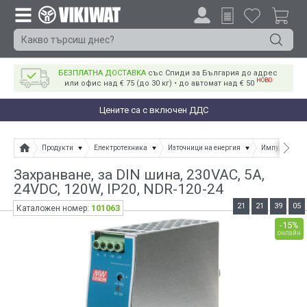
БЕЗПЛАТНА ДОСТАВКА
със Спиди за България до адрес
НОВО
или офис над € 75 (до 30 кг) • до автомат над € 50
Цените са с включен ДДС
Продукти
Електротехника
Източници на енергия
Импулсни и L
Захранване, за DIN шина, 230VAC, 5A,
24VDC, 120W, IP20, NDR-120-24
21
21
39
05
101063
Каталожен номер:
-15%
онлайн