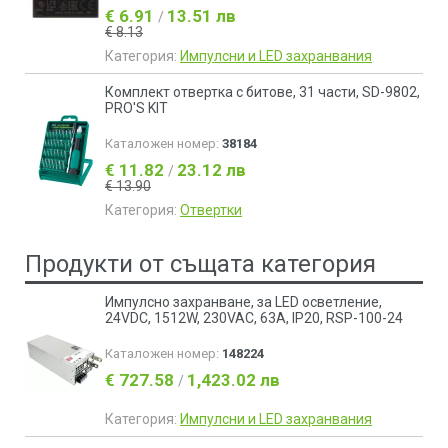
€ 6.91
13.51 лв
/
€ 8.13
Категория:
Импулсни и LED захранвания
Комплект отвертка с битове, 31 части, SD-9802,
PRO'S KIT
Каталожен номер:
38184
€ 11.82
23.12 лв
/
€ 13.90
Категория:
Отвертки
Продукти от същата категория
Импулсно захранване, за LED осветление,
24VDC, 1512W, 230VAC, 63A, IP20, RSP-100-24
Каталожен номер:
148224
€ 727.58
1,423.02 лв
/
Категория:
Импулсни и LED захранвания