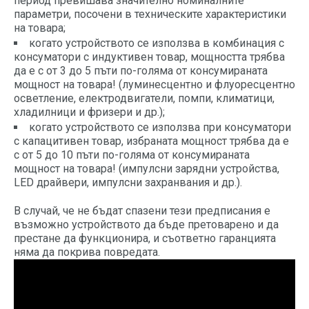
период превишава значително номиналните
параметри, посочени в техническите характеристики
на товара;
когато устройството се използва в комбинация с
консуматори с индуктивен товар, мощността трябва
да е с от 3 до 5 пъти по-голяма от консумираната
мощност на товара! (луминесцентно и флуоресцентно
осветление, електродвигатели, помпи, климатици,
хладилници и фризери и др.);
когато устройството се използва при консуматори
с капацитивен товар, избраната мощност трябва да е
с от 5 до 10 пъти по-голяма от консумираната
мощност на товара! (импулсни зарядни устройства,
LED драйвери, импулсни захранвания и др.).
В случай, че не бъдат спазени тези предписания е
възможно устройството да бъде претоварено и да
престане да функционира, и съответно гаранцията
няма да покрива повредата.