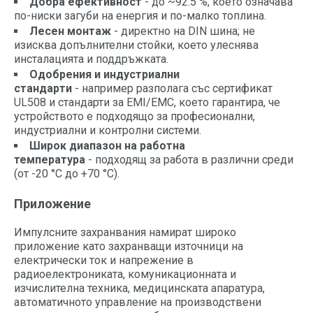
Добра ефективност
- до ~92.5 %, което означава
по-ниски загуби на енергия и по-малко топлина.
Лесен монтаж
- директно на DIN шина; не
изисква допълнителни стойки, което улеснява
инсталацията и поддръжката.
Одобрения и индустриални
стандарти
- например разполага със сертификат
UL508 и стандарти за EMI/EMC, което гарантира, че
устройството е подходящо за професионални,
индустриални и контролни системи.
Широк диапазон на работна
температура
- подходящ за работа в различни среди
(от -20 °C до +70 °C).
Приложение
Импулсните захранвания намират широко
приложение като захранващи източници на
електрически ток и напрежениe в
радиоелектрониката, комуникационната и
изчислителна техника, медицинската апаратура,
автоматичното управление на производствени