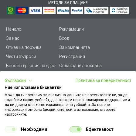
МЕТОДИ ЗА ПЛАЩАНЕ
Начало
Рекламации
За нас
Вход
Отказ на поръчка
За компанията
Чести въпроси
Регистрация
Внос и търговия на едро
Оплакване / похвала
Лични данни
Викиват ПРО - (B2B)
български
Политика за поверителност
Условия за ползване
Срокове и доставка
Ние използваме бисквитки
Стани дистрибутор
КЗП
Може да ги поставим за анализ на данните на посетителите ни, за да
подобрим нашия уебсайт, да покажем персонализирано съдържание и
Карта на сайта
Кариери
да ви дадем страхотно изживяване на уебсайта. За повече
информация относно бисквитките, които използваме, отворете
Как да намеря документ
Платформа за AРС
настройките.
към поръчка
Контакт
Политика за бисквитки
Необходими
Ефективност
Конфигуратор за ел.