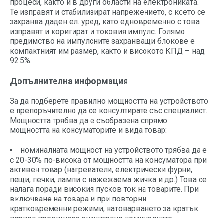
процеси, както и в други области на електрониката.
Те изправят и стабилизират напрежението, с което се
захранва даден ел. уред, като едновременно с това
изправят и коригират и токовия импулс. Голямо
предимство на импулсните захранващи блокове е
компактният им размер, както и високото КПД – над
92.5%.
Допълнителна информация
За да подберете правилно мощността на устройството
е препоръчително да се консултирате със специалист.
Мощността трябва да е съобразена спрямо
мощността на консуматорите и вида товар:
номиналната мощност на устройството трябва да е
с 20-30% по-висока от мощността на консуматора при
активен товар (нагреватели, електрически фурни,
пещи, печки, лампи с нажежаема жичка и др.) Това се
налага поради високия пусков ток на товарите. При
включване на товара и при повторни
кратковременни режими, натоварването за кратък