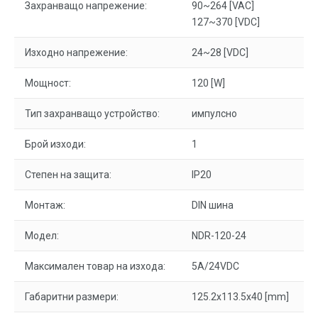
Захранващо напрежение:
90~264 [VAC]
127~370 [VDC]
Изходно напрежение:
24~28 [VDC]
Мощност:
120 [W]
Тип захранващо устройство:
импулсно
Брой изходи:
1
Степен на защита:
IP20
Монтаж:
DIN шина
Модел:
NDR-120-24
Максимален товар на изхода:
5A/24VDC
Габаритни размери:
125.2x113.5x40 [mm]