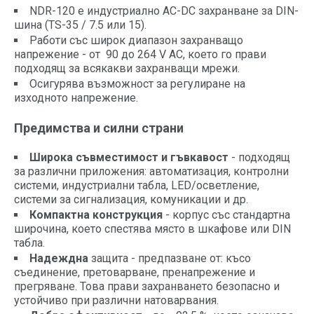
NDR-120 е индустриално AC-DC захранване за DIN-
шина (TS-35 / 7.5 или 15).
Работи със широк диапазон захранващо
напрежение - от 90 до 264 V AC, което го прави
подходящ за всякакви захранващи мрежи.
Осигурява възможност за регулиране на
изходното напрежение.
Предимства и силни страни
Широка съвместимост и гъвкавост
- подходящ
за различни приложения: автоматизация, контролни
системи, индустриални табла, LED/осветление,
системи за сигнализация, комуникации и др.
Компактна конструкция
- корпус със стандартна
широчина, което спестява място в шкафове или DIN
табла.
Надеждна
защита - предпазване от: късо
съединение, претоварване, пренапрежение и
прегряване. Това прави захранването безопасно и
устойчиво при различни натоварвания.