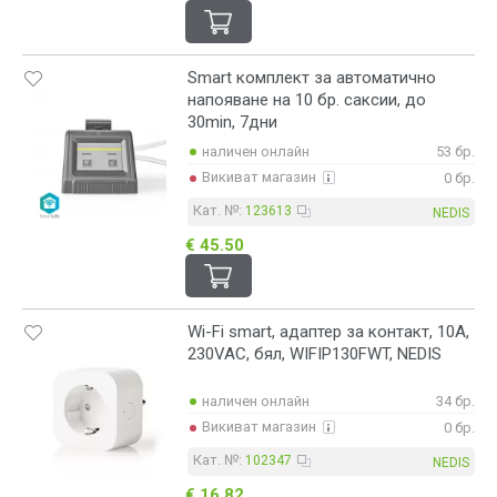
Smart комплект за автоматично
напояване на 10 бр. саксии, до
30min, 7дни
наличен онлайн
53 бр.
Викиват магазин
0 бр.
Кат. №:
123613
NEDIS
€ 45.50
Wi-Fi smart, адаптер за контакт, 10A,
230VAC, бял, WIFIP130FWT, NEDIS
наличен онлайн
34 бр.
Викиват магазин
0 бр.
Кат. №:
102347
NEDIS
€ 16.82