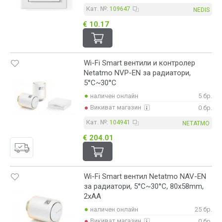
Кат. №:
109647
NEDIS
€ 10.17
Wi-Fi Smart вентили и контролер
Netatmo NVP-EN за радиатори,
5°C~30°C
наличен онлайн
5 бр.
Викиват магазин
0 бр.
Кат. №:
104941
NETATMO
€ 204.01
Wi-Fi Smart вентил Netatmo NAV-EN
за радиатори, 5°C~30°C, 80x58mm,
2xAA
наличен онлайн
25 бр.
Викиват магазин
0 бр.