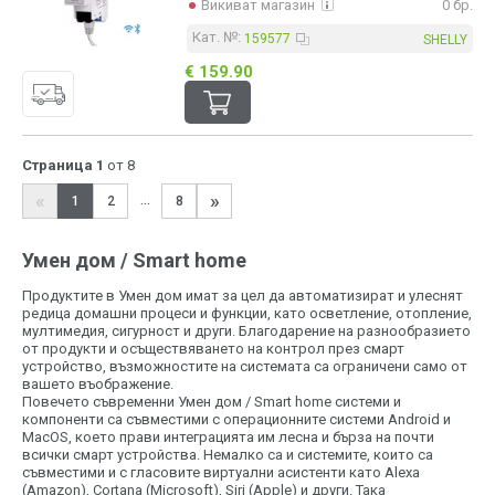
Викиват магазин
0 бр.
Кат. №:
159577
SHELLY
€ 159.90
Страница 1
от 8
«
»
...
1
2
8
Умен дом / Smart home
Продуктите в Умен дом имат за цел да автоматизират и улеснят
редица домашни процеси и функции, като осветление, отопление,
мултимедия, сигурност и други. Благодарение на разнообразието
от продукти и осъществяването на контрол през смарт
устройство, възможностите на системата са ограничени само от
вашето въображение.
Повечето съвременни Умен дом / Smart home системи и
компоненти са съвместими с операционните системи Android и
MacOS, което прави интеграцията им лесна и бърза на почти
всички смарт устройства. Немалко са и системите, които са
съвместими и с гласовите виртуални асистенти като Alexa
(Amazon), Cortana (Microsoft), Siri (Apple) и други. Така