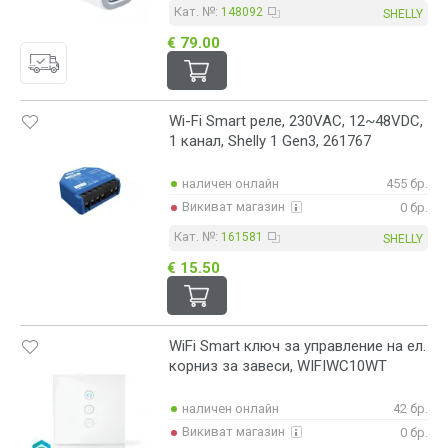
Кат. №:
148092
SHELLY
€ 79.00
Wi-Fi Smart реле, 230VAC, 12~48VDC,
1 канал, Shelly 1 Gen3, 261767
наличен онлайн
455 бр.
Викиват магазин
0 бр.
Кат. №:
161581
SHELLY
€ 15.50
WiFi Smart ключ за управление на ел.
корниз за завеси, WIFIWC10WT
наличен онлайн
42 бр.
Викиват магазин
0 бр.