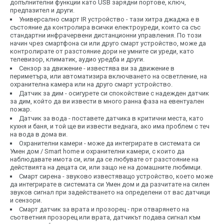
допълнителни функции като USB зарядни портове, ключ,
предпазител и други.
Универсално смарт IR устройство - тази хитра джаджа е в
състояние да контролира всички електроуреди, които са със
стандартни инфрачервени дистанционни управления. По този
начин чрез смартфона си или друго смарт устройство, може да
контролирате от разстояние дори не умните си уреди, като
телевизор, климатик, аудио уредба и други.
Сензор за движение - известява ви за движение в
периметъра, или автоматизира включването на осветление, на
охранителна камера или на друго смарт устройство.
Датчик за дим - осигурете си спокойствие с надежден датчик
за дим, който да ви извести в много ранна фаза на евентуален
пожар.
Датчик за вода - поставете датчика в критични места, като
кухня и баня, и той ще ви извести веднага, ако има проблем с теч
на вода в дома ви.
Охранителни камери - може да интегрирате в системата си
Умен дом / Smart home и охранителни камери, с които да
наблюдавате имота си, или да се любувате от разстояние на
действията на децата си, или защо не на домашните любимци.
Смарт сирена - звуково известяващо устройство, което може
да интегрирате в системата си Умен дом и да разчитате на силен
звуков сигнал при задействането на определени от вас датчици
и сензори.
Смарт датчик за врата и прозорец - при отварянето на
съответния прозорец или врата, датчикът подава сигнал към