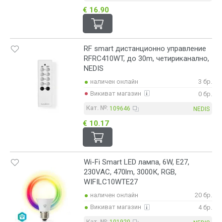
€ 16.90
RF smart дистанционно управление
RFRC410WT, до 30m, четириканално,
NEDIS
наличен онлайн
3 бр.
Викиват магазин
0 бр.
Кат. №:
109646
NEDIS
€ 10.17
Wi-Fi Smart LED лампа, 6W, E27,
230VAC, 470lm, 3000К, RGB,
WIFILC10WTE27
наличен онлайн
20 бр.
Викиват магазин
4 бр.
Кат. №: