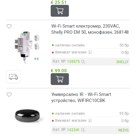
€ 25.51
Wi-Fi Smart електромер, 230VAC,
Shelly PRO EM 50, монофазен, 268148
наличен онлайн
50 бр.
Викиват магазин
0 бр.
Кат. №:
159575
SHELLY
€ 99.00
Универсално IR - Wi-Fi Smart
устройство, WIFIRC10CBK
наличен онлайн
33 бр.
Викиват магазин
0 бр.
Кат. №:
102341
NEDIS