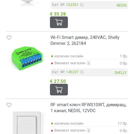
Кат. №:
102351
NEDIS
€ 35.28
Wi-Fi Smart димер, 240VAC, Shelly
Dimmer 2, 262184
наличен онлайн
1 бр.
Викиват магазин
0 бр.
Кат. №:
145237
SHELLY
€ 27.50
RF smart ключ RFWS10WT, димиращ,
1 канал, NEDIS, 12VDC
наличен онлайн
17 бр.
Викиват магазин
0 бр.