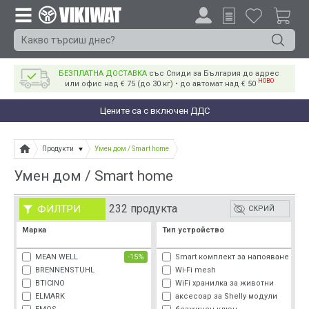
БЕЗПЛАТНА ДОСТАВКА
със Спиди за България до адрес
НОВО
или офис над € 75 (до 30 кг) • до автомат над € 50
Цените са с включен ДДС
Продукти
Умен дом / Smart home
Умен дом / Smart home
232 продукта
ФИЛТРИ
СКРИЙ
Марка
Тип устройство
MEAN WELL
-15%
Smart комплект за напояване
BRENNENSTUHL
Wi-Fi mesh
BTICINO
WiFi хранилка за животни
ELMARK
аксесоар за Shelly модули