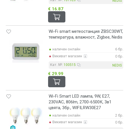
101920
NEDIS
€ 16.87
Wi-Fi smart метеостанция ZBSC30WT,
температура, влажност, Zigbee, Nedis
наличен онлайн
6 бр.
Викиват магазин
0 бр.
Кат. №:
100515
NEDIS
€ 29.99
Wi-Fi Smart LED лампа, 9W, E27,
230VAC, 806lm, 2700-6500К, 3в1
цвята, 3бр., WIFILRW30E27
наличен онлайн
2 бр.
Викиват магазин
0 бр.