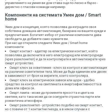
управлението на умния ви дом става още по-лесно и бързо -
директно с гласови команди например.
Компоненти на системата Умен дом / Smart
home
Умен дом е концепция, която позволява да изградите своя
собствена домашна автоматизация, базирана на вашите нужди и
предпочитания. Богатият избор от различни компоненти дава
свободата да добавяте само нужните ви.
При нас ще откриете следните Умен дом / Smart home
компоненти:
Смарт контакт - адаптер за електрически контакт, който
позволява да включите в него електроуред или електроуреди
(чрез разклонител) и да ги контролирате и автоматизирате чрез
смарт устройство.
Смарт ключ за осветление - ключ за контрол и автоматизация
на различни осветителни тела. Може да бъде единичен или двоен
в зависимост от броя на веригите, които контролира.
Смарт ключ за електрически завеси или щори - удобно
средство за контрол на светлината и енергоефективността в
дома или офиса си.
Смарт лампа - може да променяте яркостта и цвета на
светене, като така може да си осигурите страхотна парти или
романтична атмосфера.
Смарт разклонител - устройство подобно на смарт контакт,
но с повече от 1 контактни гнезда, а в някои случаи и с