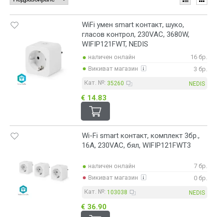
SmartLife
сив
TX
син
WiFi умен smart контакт, шуко,
Valena Allure
сребрист
гласов контрол, 230VAC, 3680W,
Valena Life
червен
Zigbee
черен
WIFIP121FWT, NEDIS
Zigbee 3.0
черен/сив
наличен онлайн
16 бр.
черен/сребрист
Викиват магазин
3 бр.
Кат. №:
35260
NEDIS
€ 14.83
Wi-Fi smart контакт, комплект 3бр.,
16A, 230VAC, бял, WIFIP121FWT3
наличен онлайн
7 бр.
Викиват магазин
0 бр.
Кат. №:
103038
NEDIS
€ 36.90