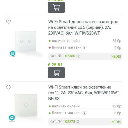
Wi-Fi Smart двоен ключ за контрол
на осветление сх.5 (сериен), 2A,
230VAC, бял, WIFIWS20WT
наличен онлайн
53 бр.
Викиват магазин
0 бр.
Кат. №:
102380
NEDIS
€ 25.51
Wi-Fi Smart ключ за осветление
(сх.1), 2A, 230VAC, бял, WIFIWS10WT,
NEDIS
наличен онлайн
32 бр.
Викиват магазин
6 бр.
Кат. №:
102378
NEDIS