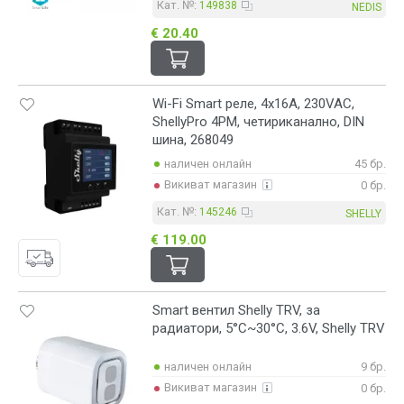
Кат. №:
149838
NEDIS
€ 20.40
Wi-Fi Smart реле, 4x16А, 230VAC,
ShellyPro 4PM, четириканално, DIN
шина, 268049
наличен онлайн
45 бр.
Викиват магазин
0 бр.
Кат. №:
145246
SHELLY
€ 119.00
Smart вентил Shelly TRV, за
радиатори, 5°C~30°C, 3.6V, Shelly TRV
наличен онлайн
9 бр.
Викиват магазин
0 бр.