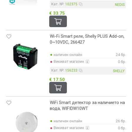
Кат. №:
102375
NEDIS
€ 33.75
Wi-Fi Smart реле, Shelly PLUS Add-on,
0~10VDC, 266427
наличен онлайн
24 бр.
Викиват магазин
0 бр.
Кат. №:
156233
SHELLY
€ 17.50
WiFi Smart детектор за наличието на
вода, WIFIDW10WT
наличен онлайн
26 бр.
Викиват магазин
0 бр.