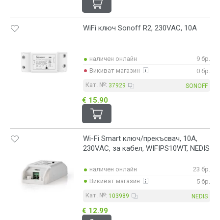
WiFi ключ Sonoff R2, 230VAC, 10A
наличен онлайн
9 бр.
Викиват магазин
0 бр.
Кат. №:
37929
SONOFF
€ 15.90
Wi-Fi Smart ключ/прекъсвач, 10A,
230VAC, за кабел, WIFIPS10WT, NEDIS
наличен онлайн
23 бр.
Викиват магазин
5 бр.
Кат. №:
103989
NEDIS
€ 12.99