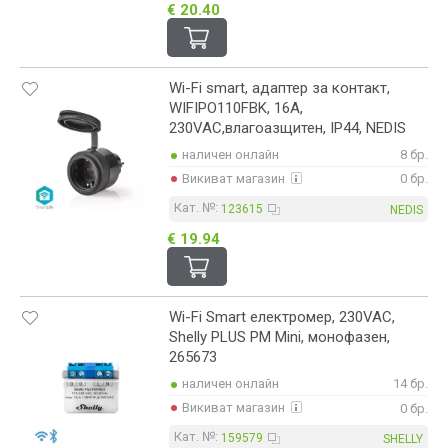
€ 20.40
Wi-Fi smart, адаптер за контакт,
WIFIPO110FBK, 16A,
230VAC,влагоазщитен, IP44, NEDIS
наличен онлайн
8 бр.
Викиват магазин
0 бр.
Кат. №:
123615
NEDIS
€ 19.94
Wi-Fi Smart електромер, 230VAC,
Shelly PLUS PM Mini, монофазен,
265673
наличен онлайн
14 бр.
Викиват магазин
0 бр.
Кат. №:
159579
SHELLY