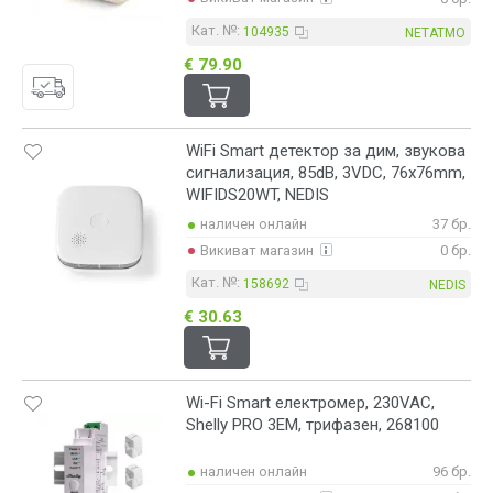
Кат. №:
104935
NETATMO
€ 79.90
WiFi Smart детектор за дим, звукова
сигнализация, 85dB, 3VDC, 76x76mm,
WIFIDS20WT, NEDIS
наличен онлайн
37 бр.
Викиват магазин
0 бр.
Кат. №:
158692
NEDIS
€ 30.63
Wi-Fi Smart електромер, 230VAC,
Shelly PRO 3EM, трифазен, 268100
наличен онлайн
96 бр.