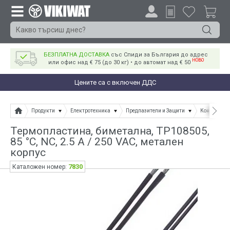
БЕЗПЛАТНА ДОСТАВКА
със Спиди за България до адрес
НОВО
или офис над € 75 (до 30 кг) • до автомат над € 50
Цените са с включен ДДС
Продукти
Електротехника
Предпазители и Защити
Контролери
Термопластина, биметална, TP108505,
85 °C, NC, 2.5 A / 250 VAC, метален
корпус
7830
Каталожен номер: