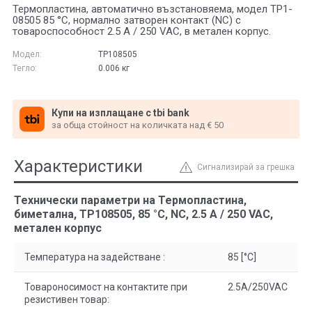
Термопластина, автоматично възстановяема, модел TP1-
08505 85 °C, нормално затворен контакт (NC) с
товароспособност 2.5 A / 250 VAC, в метален корпус.
Модел:
TP108505
Тегло:
0.006
кг
Купи на изплащане с tbi bank
за обща стойност на количката над € 50
Характеристики
Сигнализирай за грешка
Технически параметри на Термопластина,
биметална, TP108505, 85 °C, NC, 2.5 A / 250 VAC,
метален корпус
Температура на задействане :
85 [°C]
Товароносимост на контактите при
2.5A/250VAC
резистивен товар: