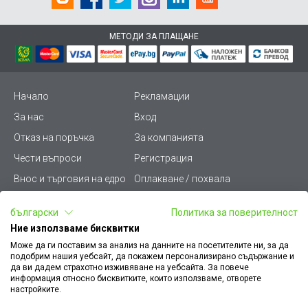
МЕТОДИ ЗА ПЛАЩАНЕ
Начало
Рекламации
За нас
Вход
Отказ на поръчка
За компанията
Чести въпроси
Регистрация
Внос и търговия на едро
Оплакване / похвала
Лични данни
Викиват ПРО - (B2B)
български
Политика за поверителност
Условия за ползване
Срокове и доставка
Ние използваме бисквитки
Стани дистрибутор
КЗП
Може да ги поставим за анализ на данните на посетителите ни, за да
подобрим нашия уебсайт, да покажем персонализирано съдържание и
Карта на сайта
Кариери
да ви дадем страхотно изживяване на уебсайта. За повече
информация относно бисквитките, които използваме, отворете
Как да намеря документ
Платформа за AРС
настройките.
към поръчка