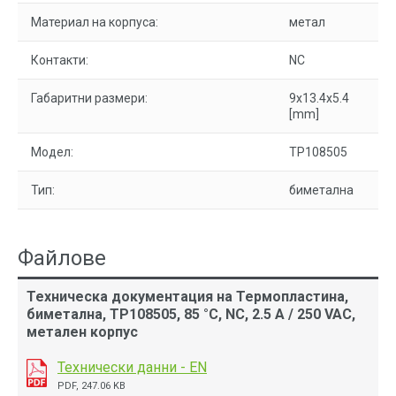
Материал на корпуса:
метал
Контакти:
NC
Габаритни размери:
9x13.4x5.4
[mm]
Модел:
TP108505
Тип:
биметална
Файлове
Техническа документация на Термопластина,
биметална, TP108505, 85 °C, NC, 2.5 A / 250 VAC,
метален корпус
Технически данни - EN
PDF, 247.06 KB