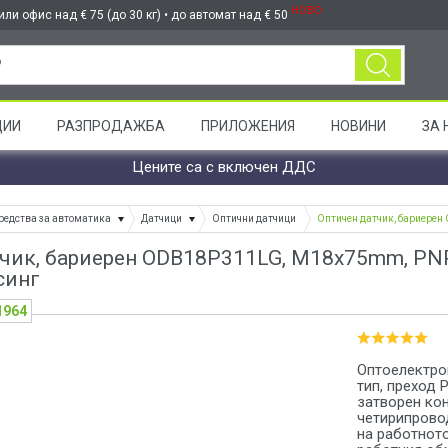
НОВО
ли офис над € 75 (до 30 кг) • до автомат над € 50
ЦИИ
РАЗПРОДАЖБА
ПРИЛОЖЕНИЯ
НОВИНИ
ЗА 
Цените са с включен ДДС
редства за автоматика
Датчици
Оптични датчици
Оптичен датчик, бариере
чик, бариерен ODB18P311LG, M18x75mm, PNP
синг
1964
Оптоелектро
тип, преход 
затворен кон
четирипрово
на работнот