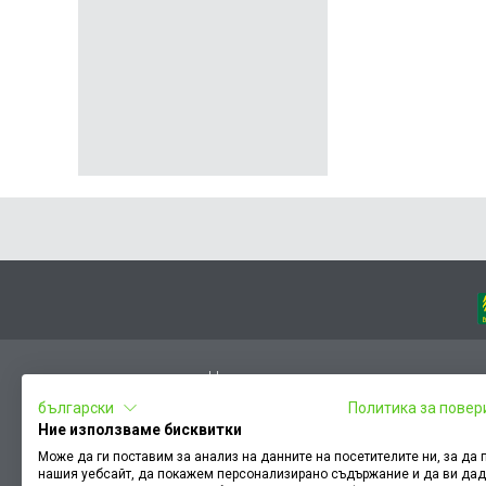
Начало
български
Политика за повер
Вход
Ние използваме бисквитки
Чести въпроси
Може да ги поставим за анализ на данните на посетителите ни, за да
нашия уебсайт, да покажем персонализирано съдържание и да ви да
Оплакване / похвала