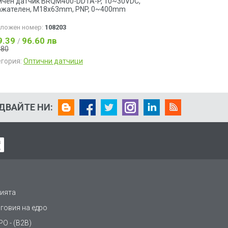
ичен датчик BRQM400-DDTA-P, 10~30VDC,
ажателен, M18x63mm, PNP, 0~400mm
аложен номер:
108203
9.39
96.60 лв
/
.80
егория:
Оптични датчици
ДВАЙТЕ НИ:
ията
рговия на едро
О - (B2B)