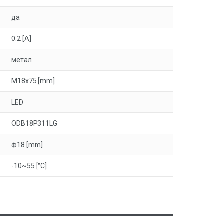
да
0.2 [A]
метал
M18x75 [mm]
LED
ODB18P311LG
ф18 [mm]
-10~55 [°C]