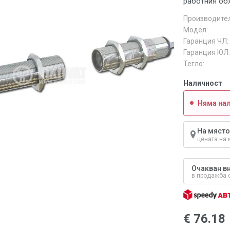
работния обх
Производител
Модел:
Гаранция ЧЛ:
Гаранция ЮЛ:
Тегло:
Наличност
Няма на
На място
цената на 
Очакван вн
в продажба 
€ 76.18