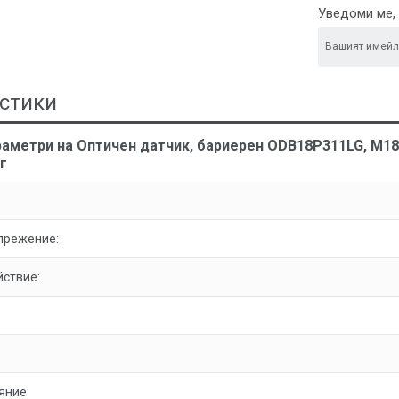
Уведоми ме, 
стики
раметри на Оптичен датчик, бариерен ODB18P311LG, M1
г
прежение:
йствие:
яние: