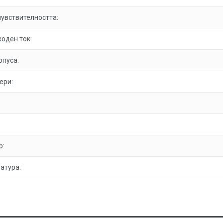
чувствителността:
оден ток:
рпуса:
ери:
р:
атура: