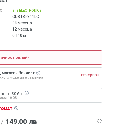
ват.
:
STS ELECTRONICS
ODB18P311LG
24 месеца
12 месеца
0.110
кг
личност онлайн
, магазин Викиват
изчерпан
място може да е различна
ос от 30 бр.
след 10.08
/
149.00 лв