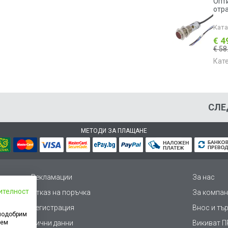
Опт
отр
Кат
€ 4
€ 58
Кат
СЛЕ
МЕТОДИ ЗА ПЛАЩАНЕ
Рекламации
За нас
ителност
Отказ на поръчка
За компан
Регистрация
Внос и тъ
 подобрим
дем
Лични данни
Викиват ПР