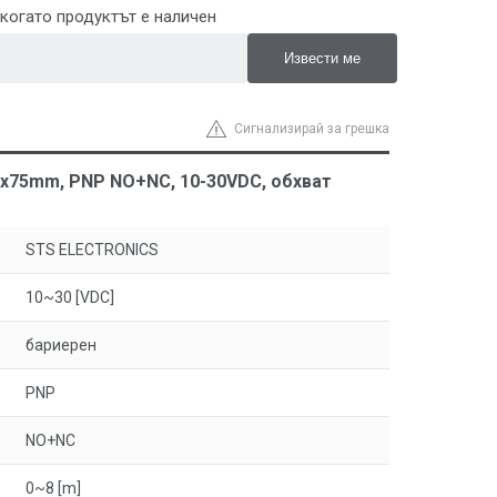
когато продуктът е наличен
Сигнализирай за грешка
8x75mm, PNP NO+NC, 10-30VDC, обхват
STS ELECTRONICS
10~30 [VDC]
бариерен
PNP
NO+NC
0~8 [m]