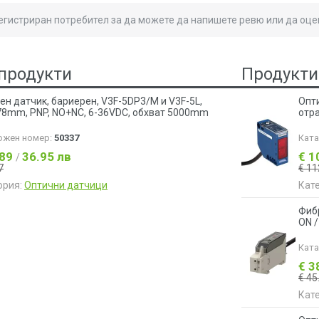
регистриран потребител за да можете да напишете ревю или да оце
продукти
Продукти
ен датчик, бариерен, V3F-5DP3/M и V3F-5L,
Опт
8mm, PNP, NO+NC, 6-36VDC, обхват 5000mm
отр
ожен номер:
50337
Кат
.89
36.95 лв
€ 1
/
7
€ 11
ория:
Оптични датчици
Кат
Фиб
ON /
Кат
€ 3
€ 45
Кат