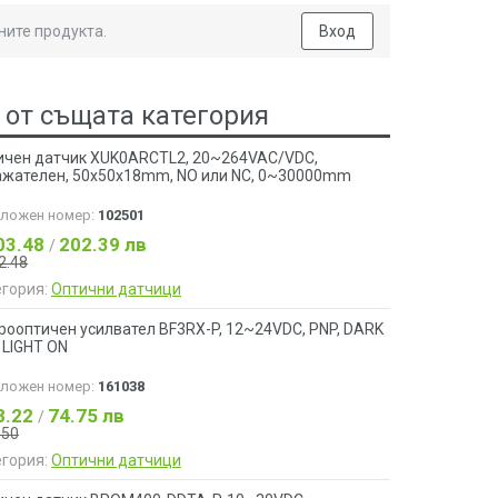
ните продукта.
Вход
 от същата категория
ичен датчик XUK0ARCTL2, 20~264VAC/VDC,
ажателен, 50x50x18mm, NO или NC, 0~30000mm
аложен номер:
102501
03.48
202.39 лв
/
2.48
егория:
Оптични датчици
рооптичен усилвател BF3RX-P, 12~24VDC, PNP, DARK
 LIGHT ON
аложен номер:
161038
8.22
74.75 лв
/
.50
егория:
Оптични датчици