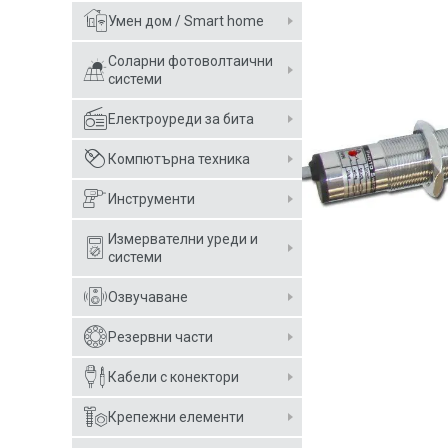
Умен дом / Smart home
Соларни фотоволтаични
системи
Електроуреди за бита
Компютърна техника
Инструменти
Измервателни уреди и
системи
Озвучаване
Резервни части
Кабели с конектори
Крепежни елементи