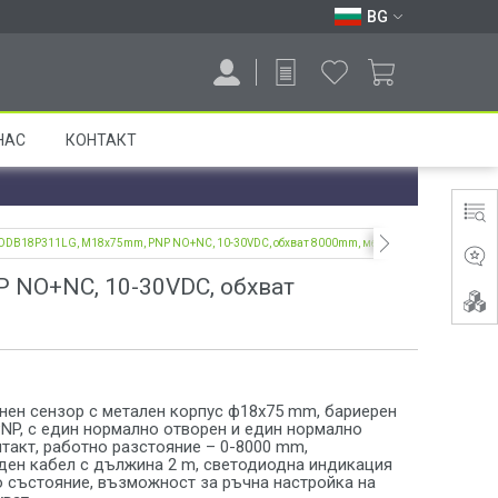
BG
НАС
КОНТАКТ
н ODB18P311LG, M18x75mm, PNP NO+NC, 10-30VDC, обхват 8000mm, месинг
 NO+NC, 10-30VDC, обхват
нен сензор с метален корпус ф18x75 mm, бариерен
PNP, с един нормално отворен и един нормално
такт, работно разстояние – 0-8000 mm,
ден кабел с дължина 2 m, светодиодна индикация
о състояние, възможност за ръчна настройка на