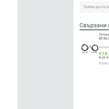
Трябва да сте 
Свързани 
Оптич
M18x7
Катал
€ 18
€ 21.4
Катег