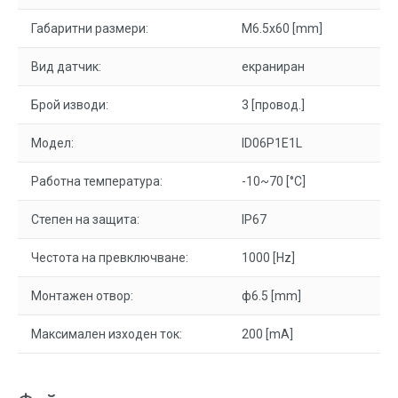
Габаритни размери:
M6.5x60 [mm]
Вид датчик:
екраниран
Брой изводи:
3 [провод.]
Модел:
ID06P1E1L
Работна температура:
-10~70 [°C]
Степен на защита:
IP67
Честота на превключване:
1000 [Hz]
Монтажен отвор:
ф6.5 [mm]
Максимален изходен ток:
200 [mA]