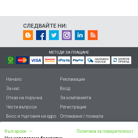
СЛЕДВАЙТЕ НИ:
МЕТОДИ ЗА ПЛАЩАНЕ
Начало
Рекламации
За нас
Вход
Отказ на поръчка
За компанията
Чести въпроси
Регистрация
Внос и търговия на едро
Оплакване / похвала
Лични данни
Викиват ПРО - (B2B)
български
Политика за поверителност
Условия за ползване
Срокове и доставка