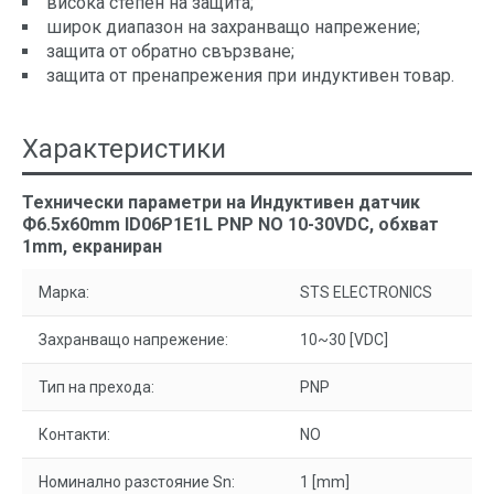
висока степен на защита;
широк диапазон на захранващо напрежение;
защита от обратно свързване;
защита от пренапрежения при индуктивен товар.
Характеристики
Технически параметри на Индуктивен датчик
Ф6.5x60mm ID06P1Е1L PNP NO 10-30VDC, обхват
1mm, екраниран
Марка:
STS ELECTRONICS
Захранващо напрежение:
10~30 [VDC]
Тип на прехода:
PNP
Контакти:
NO
Номинално разстояние Sn:
1 [mm]