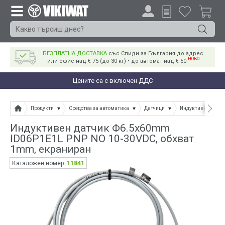
БЕЗПЛАТНА ДОСТАВКА
със Спиди за България до адрес
НОВО
или офис над € 75 (до 30 кг) • до автомат над € 50
Цените са с включен ДДС
Продукти
Средства за автоматика
Датчици
Индуктивни датчи
Индуктивен датчик Ф6.5x60mm
ID06P1Е1L PNP NO 10-30VDC, обхват
1mm, екраниран
11841
Каталожен номер: