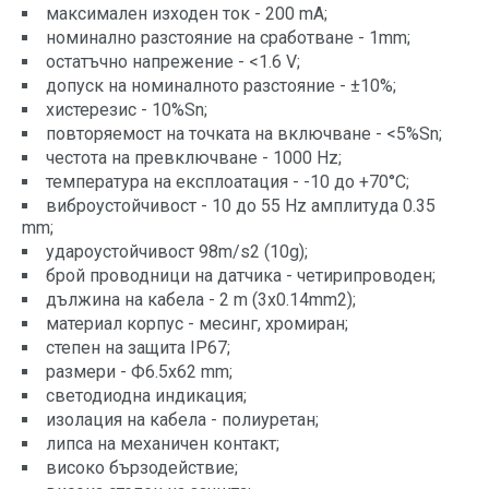
максимален изходен ток - 200 mA;
номинално разстояние на сработване - 1mm;
остатъчно напрежение - <1.6 V;
допуск на номиналното разстояние - ±10%;
хистерезис - 10%Sn;
повторяемост на точката на включване - <5%Sn;
честота на превключване - 1000 Hz;
температура на експлоатация - -10 до +70°C;
виброустойчивост - 10 до 55 Hz амплитуда 0.35
mm;
удароустойчивост 98m/s2 (10g);
брой проводници на датчика - четирипроводен;
дължина на кабела - 2 m (3x0.14mm2);
материал корпус - месинг, хромиран;
степен на защита IP67;
размери - Ф6.5x62 mm;
светодиодна индикация;
изолация на кабела - полиуретан;
липса на механичен контакт;
високо бързодействие;