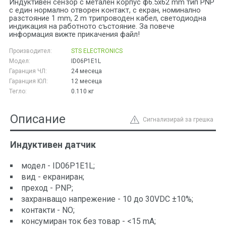
Индуктивен сензор с метален корпус ф6.5x62 mm тип PNP
с един нормално oтворен контакт, с екран, номинално
разстояние 1 mm, 2 m трипроводен кабел, светодиодна
индикация на работното състояние. За повече
информация вижте прикачения файл!
Производител:
STS ELECTRONICS
Модел:
ID06P1E1L
Гаранция ЧЛ:
24 месеца
Гаранция ЮЛ:
12 месеца
Тегло:
0.110
кг
Описание
Сигнализирай за грешка
Индуктивен датчик
модел - ID06P1Е1L;
вид - екраниран;
преход - PNP;
захранващо напрежение - 10 до 30VDC ±10%;
контакти - NO;
консумиран ток без товар - <15 mA;