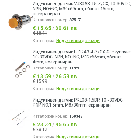
Индуктивен датчик VJ30A3-15-Z/CX, 10-30VDC,
NPN, NO+NC, M30x69mm, обхват 15mm,
неекраниран
Каталожен номер:
37517
€ 15.65
30.61 лв
/
€ 18.41
Категория:
Индуктивни датчици
Индуктивен датчик LJ12A3-4-Z/CX-G, с куплунг,
10-30VDC, NPN, NO+NC, M12x66mm, обхват
4mm, неекраниран
Каталожен номер:
11920
€ 13.59
26.58 лв
/
€ 15.99
Категория:
Индуктивни датчици
Индуктивен датчик PRL08-1.5DP, 10~30VDC,
PNP, NO,1.5mm, M8x30mm, екраниран
Каталожен номер:
159348
€ 23.34
45.65 лв
/
€ 28.12
Категория:
Индуктивни датчици