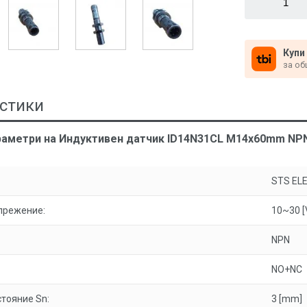
Купи
за об
стики
раметри на Индуктивен датчик ID14N31CL M14x60mm NPN
STS EL
прежение:
10~30 [
NPN
NO+NC
тояние Sn:
3 [mm]