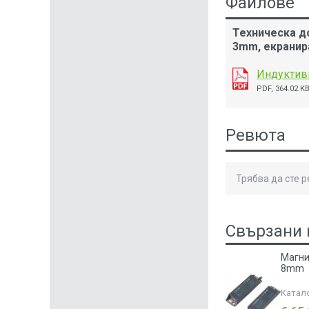
Файлове
Техническа д
3mm, екранир
Индуктивн
PDF, 364.02 K
Ревюта
Трябва да сте 
Свързани 
Магни
8mm
Катал