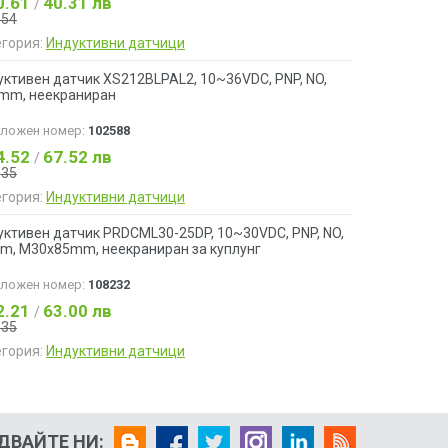
0.61
40.31 лв
/
.54
егория:
Индуктивни датчици
уктивен датчик XS212BLPAL2, 10~36VDC, PNP, NO,
mm, неекраниран
аложен номер:
102588
4.52
67.52 лв
/
.35
егория:
Индуктивни датчици
уктивен датчик PRDCML30-25DP, 10~30VDC, PNP, NO,
m, M30x85mm, неекраниран за куплунг
аложен номер:
108232
2.21
63.00 лв
/
.35
егория:
Индуктивни датчици
ДВАЙТЕ НИ: