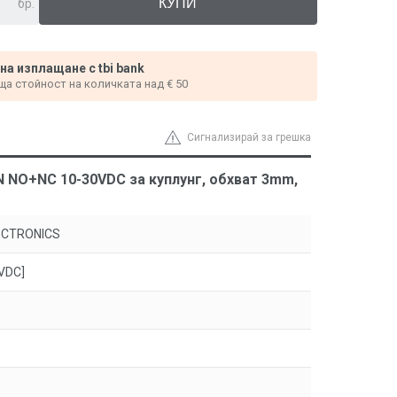
бр.
 на изплащане с tbi bank
ща стойност на количката над € 50
Сигнализирай за грешка
 NO+NC 10-30VDC за куплунг, обхват 3mm,
ECTRONICS
VDC]