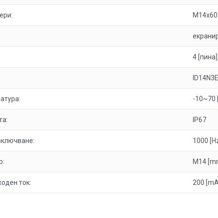
ери:
M14x60
екранир
4 [пина]
ID14N3
атура:
-10~70 
та:
IP67
включване:
1000 [H
р:
M14 [m
оден ток:
200 [mA