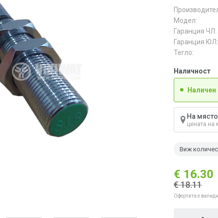
Производител
Модел:
Гаранция ЧЛ:
Гаранция ЮЛ:
Тегло:
Наличност
Наличен
На място
цената на 
Виж количе
€ 16.30
€ 18.11
Офертата е валидн