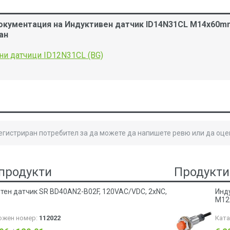
окументация на Индуктивен датчик ID14N31CL M14x60mm
ан
и датчици ID12N31CL (BG)
B
регистриран потребител за да можете да напишете ревю или да оце
продукти
Продукти
тен датчик SR BD40AN2-B02F, 120VAC/VDC, 2xNC,
Инд
M12
ожен номер:
112022
Кат