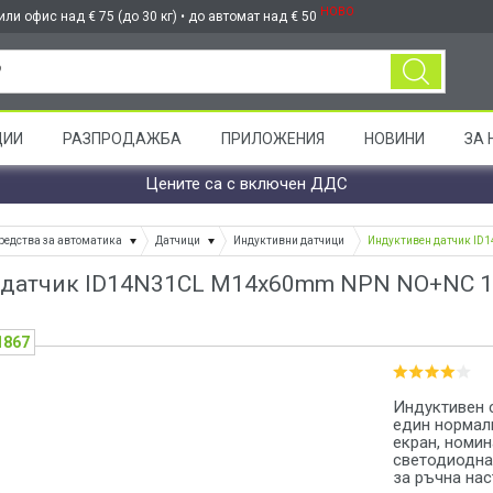
НОВО
ли офис над € 75 (до 30 кг) • до автомат над € 50
ЦИИ
РАЗПРОДАЖБА
ПРИЛОЖЕНИЯ
НОВИНИ
ЗА 
Цените са с включен ДДС
редства за автоматика
Датчици
Индуктивни датчици
Индуктивен датчик ID
датчик ID14N31CL M14x60mm NPN NO+NC 10-
1867
Индуктивен 
един нормалн
екран, номин
светодиодна
за ръчна нас