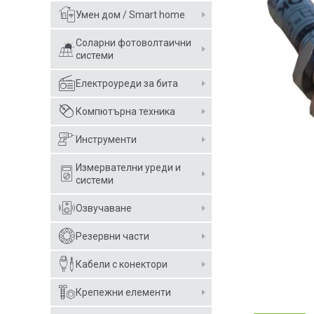
Умен дом / Smart home
Соларни фотоволтаични
системи
Електроуреди за бита
Компютърна техника
Инструменти
Измервателни уреди и
системи
Озвучаване
Резервни части
Кабели с конектори
Крепежни елементи