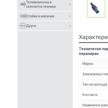
Телевизионна и
сателитна техника
Стойки и масички
Други
Характери
Технически па
екраниран
Марка:
Захранващо на
Тип на прехода:
Контакти:
Номинално разс