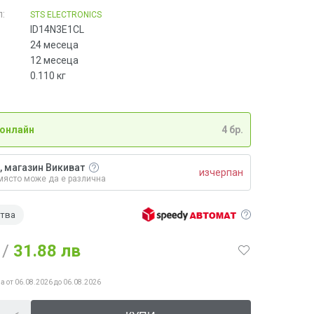
:
STS ELECTRONICS
ID14N3E1CL
24 месеца
12 месеца
0.110
кг
 онлайн
4 бр.
, магазин Викиват
изчерпан
място може да е различна
ства
/
31.88 лв
а от 06.08.2026 до 06.08.2026