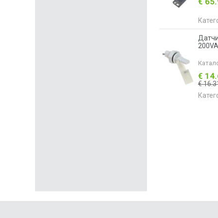
€ 65
Катег
Датчи
200VA
Катал
€ 14
€ 16.3
Катег