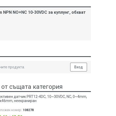
 NPN NO+NC 10-30VDC за куплунг, обхват
ните продукта.
Вход
 от същата категория
уктивен датчик PRT12-4DC, 10~30VDC, NC, 0~4mm,
x46mm, неекраниран
аложен номер:
108278