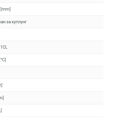
 [mm]
ан за куплунг
E1CL
[°C]
z]
m]
]