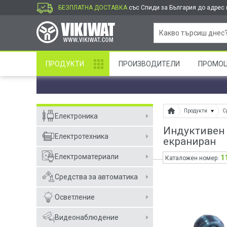
БЕЗПЛАТНА ДОСТАВКА
със Спиди за България до адрес и
ПРОДУКТИ
ПРОИЗВОДИТЕЛИ
ПРОМО
Продукти
С
Електроника
Индуктивен 
Електротехника
екраниран
Електроматериали
1
Каталожен номер:
Средства за автоматика
Осветление
Видеонаблюдение