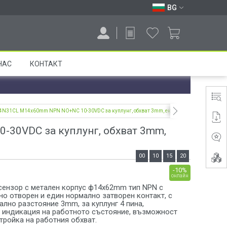
BG
НАС
КОНТАКТ
14N31CL M14x60mm NPN NO+NC 10-30VDC за куплунг, обхват 3mm, екраниран
30VDC за куплунг, обхват 3mm,
00
10
15
19
-10%
онлайн
сензор с метален корпус ф14x62mm тип NPN с
о отворен и един нормално затворен контакт, с
ално разстояние 3mm, за куплунг 4 пина,
 индикация на работното състояние, възможност
тройка на работния обхват.