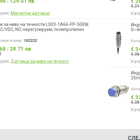
.96
129.01 лв
€ 2
/
€ 24
ория:
Магнитни датчици
Кат
к за ниво на течности LS03-1A66-PP-500W,
Инд
C/VDC, NO, нерегулируем, полипропилен
0~4
ожен номер:
102222
Кат
.68
28.71 лв
€ 3
/
1
€ 38
ория:
Датчици за ниво на течност
Кат
Инд
25m
Кат
€ 3
€ 38
Кат
СЛЕ