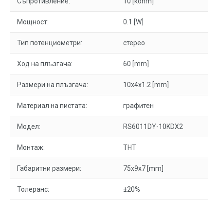
Съпротивление:
10 [kohm]
Мощност:
0.1 [W]
Тип потенциометри:
стерео
Ход на плъзгача:
60 [mm]
Размери на плъзгача:
10x4x1.2 [mm]
Материал на пистата:
графитен
Модел:
RS6011DY-10KDX2
Монтаж:
THT
Габаритни размери:
75x9x7 [mm]
Толеранс:
±20%