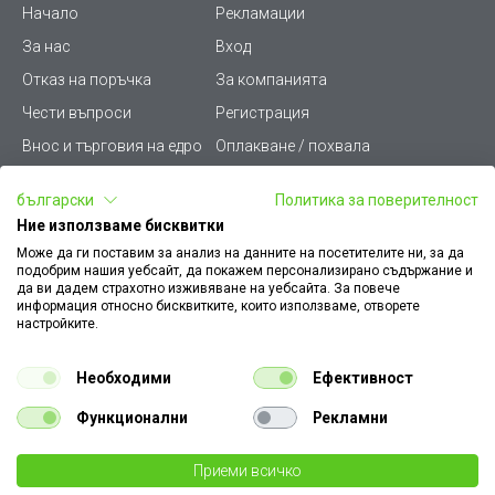
Начало
Рекламации
За нас
Вход
Отказ на поръчка
За компанията
Чести въпроси
Регистрация
Внос и търговия на едро
Оплакване / похвала
Лични данни
Викиват ПРО - (B2B)
български
Политика за поверителност
Условия за ползване
Срокове и доставка
Ние използваме бисквитки
Стани дистрибутор
КЗП
Може да ги поставим за анализ на данните на посетителите ни, за да
подобрим нашия уебсайт, да покажем персонализирано съдържание и
Карта на сайта
Кариери
да ви дадем страхотно изживяване на уебсайта. За повече
информация относно бисквитките, които използваме, отворете
Как да намеря документ
Платформа за AРС
настройките.
към поръчка
Контакт
Политика за бисквитки
Необходими
Ефективност
Конфигуратор за ел.
ключове и контакти
Функционални
Рекламни
Уважаеми Клиенти, моля да имате предвид, че всички изображения на
Приеми всичко
€ 9.13
нашия сайт са илюстративни,