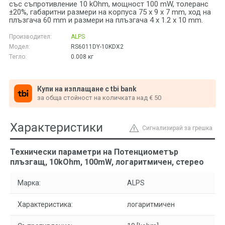
със съпротивление 10 kOhm, мощност 100 mW, толеранс
±20%, габаритни размери на корпуса 75 x 9 x 7 mm, ход на
плъзгача 60 mm и размери на плъзгача 4 x 1.2 x 10 mm.
Производител:
ALPS
Модел:
RS6011DY-10KDX2
Тегло:
0.008
кг
Купи на изплащане с tbi bank
за обща стойност на количката над € 50
Характеристики
Сигнализирай за грешка
Технически параметри на Потенциометър
плъзгащ, 10kOhm, 100mW, логаритмичен, стерео
Марка:
ALPS
Характеристика:
логаритмичен