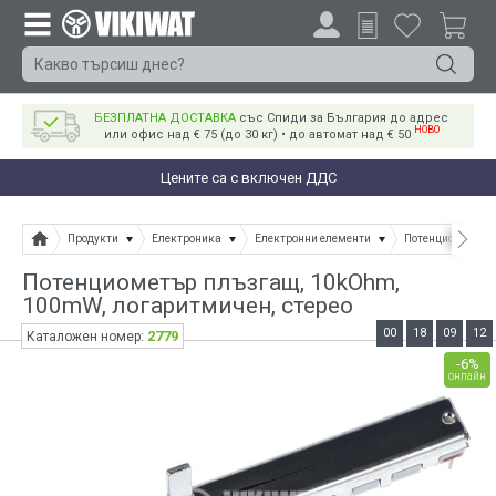
БЕЗПЛАТНА ДОСТАВКА
със Спиди за България до адрес
НОВО
или офис над € 75 (до 30 кг) • до автомат над € 50
Цените са с включен ДДС
Продукти
Електроника
Електронни елементи
Потенциометри
Потенциометър плъзгащ, 10kOhm,
100mW, логаритмичен, стерео
00
18
09
12
2779
Каталожен номер:
-6%
онлайн