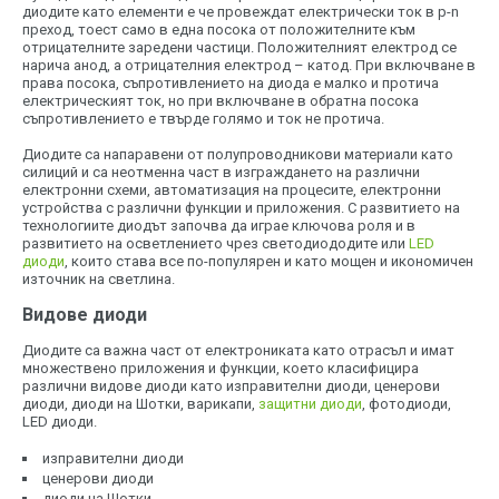
диодите като елементи е че провеждат електрически ток в p-n
преход, тоест само в една посока от положителните към
отрицателните заредени частици. Положителният електрод се
нарича анод, а отрицателния електрод – катод. При включване в
права посока, съпротивлението на диода е малко и протича
електрическият ток, но при включване в обратна посока
съпротивлението е твърде голямо и ток не протича.
Диодите са напаравени от полупроводникови материали като
силиций и са неотменна част в изграждането на различни
електронни схеми, автоматизация на процесите, електронни
устройства с различни функции и приложения. С развитието на
технологиите диодът започва да играе ключова роля и в
развитието на осветлението чрез светодиододите или
LED
диоди
, които става все по-популярен и като мощен и икономичен
източник на светлина.
Видове диоди
Диодите са важна част от електрониката като отрасъл и имат
множествено приложения и функции, което класифицира
различни видове диоди като изправителни диоди, ценерови
диоди, диоди на Шотки, варикапи,
защитни диоди
, фотодиоди,
LED диоди.
изправителни диоди
ценерови диоди
диоди на Шотки