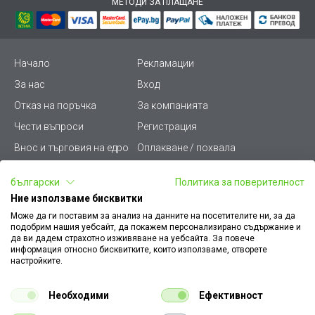
МЕТОДИ ЗА ПЛАЩАНЕ
Начало
Рекламации
За нас
Вход
Отказ на поръчка
За компанията
Чести въпроси
Регистрация
Внос и търговия на едро
Оплакване / похвала
Лични данни
Викиват ПРО - (B2B)
български
Политика за поверителност
Условия за ползване
Срокове и доставка
Ние използваме бисквитки
Стани дистрибутор
КЗП
Може да ги поставим за анализ на данните на посетителите ни, за да
подобрим нашия уебсайт, да покажем персонализирано съдържание и
Карта на сайта
Кариери
да ви дадем страхотно изживяване на уебсайта. За повече
информация относно бисквитките, които използваме, отворете
Как да намеря документ
Платформа за AРС
настройките.
към поръчка
Контакт
Политика за бисквитки
Необходими
Ефективност
Конфигуратор за ел.