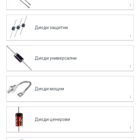
Диоди защитни
Диоди универсални
Диоди мощни
Диоди ценерови