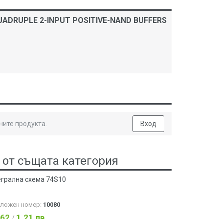
 QUADRUPLE 2-INPUT POSITIVE-NAND BUFFERS
ните продукта.
Вход
 от същата категория
егрална схема 74S10
аложен номер:
10080
.62
1.21 лв
/