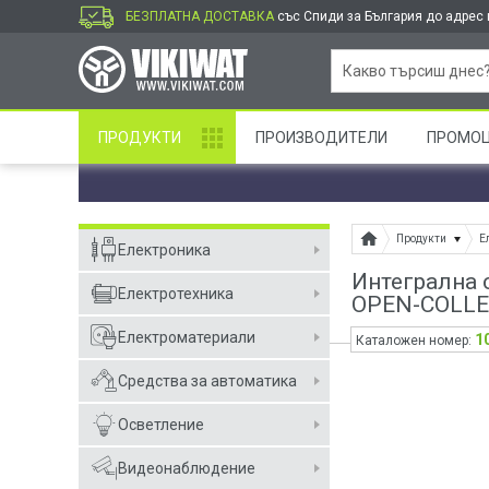
БЕЗПЛАТНА ДОСТАВКА
със Спиди за България до адрес и
ПРОДУКТИ
ПРОИЗВОДИТЕЛИ
ПРОМО
Продукти
Е
Електроника
Интегрална 
Електротехника
OPEN-COLLE
Електроматериали
1
Каталожен номер:
Средства за автоматика
Осветление
Видеонаблюдение