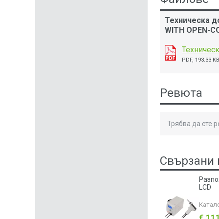
Техническа д
WITH OPEN-C
Техническ
PDF, 193.33 K
Ревюта
Трябва да сте 
Свързани 
Разпо
LCD
Катал
€ 11