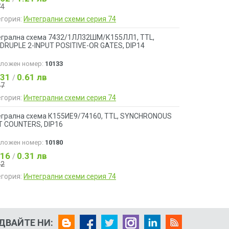
74
егория:
Интегрални схеми серия 74
егрална схема 7432/1ЛЛ32ШМ/К155ЛЛ1, TTL,
DRUPLE 2-INPUT POSITIVE-OR GATES, DIP14
аложен номер:
10133
.31
0.61 лв
/
37
егория:
Интегрални схеми серия 74
егрална схема К155ИЕ9/74160, TTL, SYNCHRONOUS
T COUNTERS, DIP16
аложен номер:
10180
.16
0.31 лв
/
32
егория:
Интегрални схеми серия 74
ДВАЙТЕ НИ: