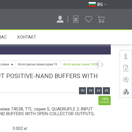
BG
НАС
КОНТАКТ
 схеми
Интегрални схеми серия 74
Интегрална схема 74S38, TTL серия S, QUADRU
PUT POSITIVE-NAND BUFFERS WITH
00
04
54
44
-16%
онлайн
хема 74S38, TTL серия S, QUADRUPLE 2-INPUT
ND BUFFERS WITH OPEN-COLLECTOR OUTPUTS,
0.002
кг