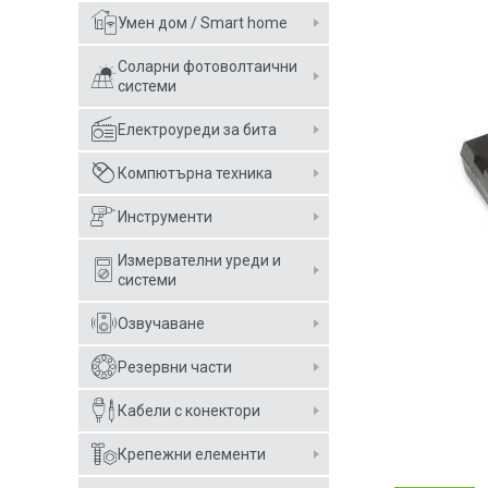
Умен дом / Smart home
Соларни фотоволтаични
системи
Електроуреди за бита
Компютърна техника
Инструменти
Измервателни уреди и
системи
Озвучаване
Резервни части
Кабели с конектори
Крепежни елементи