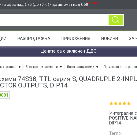
НОВО
ли офис над € 75 (до 30 кг) • до автомат над € 50
ЦИИ
РАЗПРОДАЖБА
ПРИЛОЖЕНИЯ
НОВИНИ
ЗА 
Цените са с включен ДДС
лектроника
Електронни елементи
Интегрални схеми
Логически интегрални
схема 74S38, TTL серия S, QUADRUPLE 2-IN
CTOR OUTPUTS, DIP14
0081
Интегрална с
POSITIVE-NA
DIP14.
Тегло: