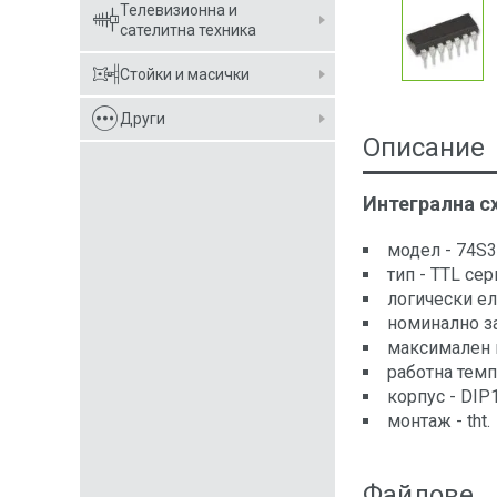
Телевизионна и
сателитна техника
Стойки и масички
Други
Описание
Интегрална с
модел - 74S3
тип - TTL сер
логически е
номинално з
максимален и
работна темпе
корпус - DIP1
монтаж - tht.
Файлове