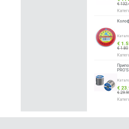
€ 132.
Катег
Колоф
Катал
€ 1.
€ 1.80
Катег
Припо
PRO'S
Катал
€ 23
€ 29.9
Катег