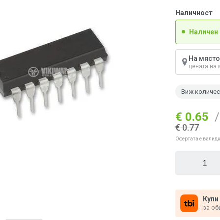
Наличност
Наличен
На място
цената на 
Виж количе
€ 0.65
/
€ 0.77
Офертата е валидн
Купи
за об