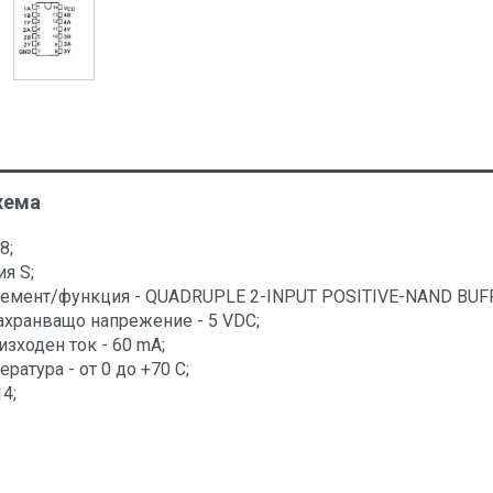
хема
8;
ия S;
лемент/функция - QUADRUPLE 2-INPUT POSITIVE-NAND BU
ахранващо напрежение - 5 VDC;
зходен ток - 60 mA;
ратура - от 0 до +70 C;
4;