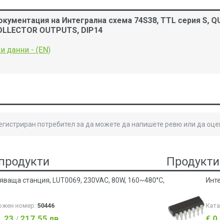
окументация на Интегрална схема 74S38, TTL серия S,
OLLECTOR OUTPUTS, DIP14
и данни - (EN)
B
регистриран потребител за да можете да напишете ревю или да оце
продукти
Продукти
яваща станция, LUT0069, 230VAC, 80W, 160~480°C,
Инт
ожен номер:
50446
Кат
1.23
217.55 лв
€ 0
/