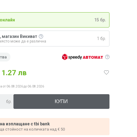
 онлайн
15 бр.
, магазин Викиват
1 бр.
място може да е различна
ства
1.27 лв
а от 06.08.2026 до 06.08.2026
бр.
 на изплащане с tbi bank
ща стойност на количката над € 50