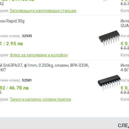
42
€ 0.
ория:
Запояващи и разпояващи станции
Кат
он Rapid 30g
Инт
QUA
ожен номер:
32935
Кат
51
2.95 лв
€ 0
/
€ 0.
ория:
Флюс за запояване и колофон
Кат
й Sn63Pb37, ф1mm, 0.250kg, оловен, 8PK-033K,
Инт
 KIT
4-BI
ожен номер:
52581
Кат
.92
46.78 лв
€ 0
/
0
€ 0.
ория:
Тинол и калаено-оловни припои
Кат
СЛЕ