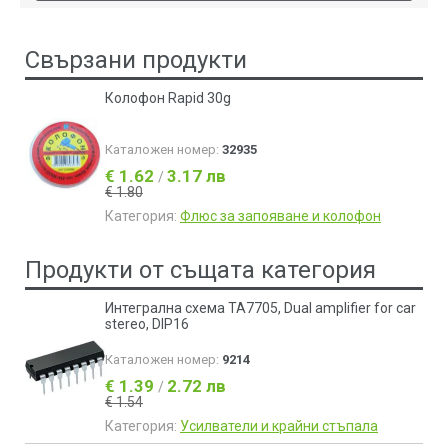
Свързани продукти
Колофон Rapid 30g
Каталожен номер:
32935
€ 1.62
3.17 лв
/
€ 1.80
Категория:
Флюс за запояване и колофон
Продукти от същата категория
Интегрална схема TA7705, Dual amplifier for car
stereo, DIP16
Каталожен номер:
9214
€ 1.39
2.72 лв
/
€ 1.54
Категория:
Усилватели и крайни стъпала