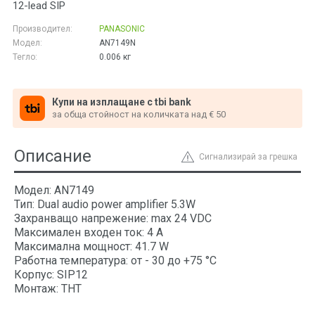
12-lead SIP
Производител:
PANASONIC
Модел:
AN7149N
Тегло:
0.006
кг
Купи на изплащане с tbi bank
за обща стойност на количката над € 50
Описание
Сигнализирай за грешка
Модел: AN7149
Тип: Dual audio power amplifier 5.3W
Захранващо напрежение: max 24 VDC
Максимален входен ток: 4 A
Максимална мощност: 41.7 W
Работна температура: от - 30 до +75 °C
Корпус: SIP12
Монтаж: THT