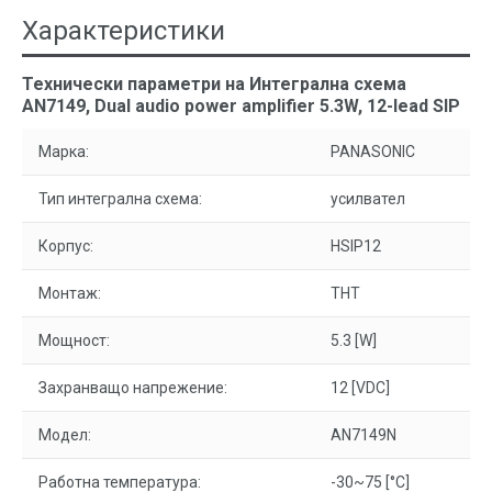
Характеристики
Технически параметри на Интегрална схема
AN7149, Dual audio power amplifier 5.3W, 12-lead SIP
Марка:
PANASONIC
Тип интегрална схема:
усилвател
Корпус:
HSIP12
Монтаж:
THT
Мощност:
5.3 [W]
Захранващо напрежение:
12 [VDC]
Модел:
AN7149N
Работна температура:
-30~75 [°C]