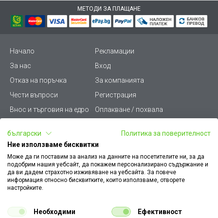
МЕТОДИ ЗА ПЛАЩАНЕ
Начало
Рекламации
За нас
Вход
Отказ на поръчка
За компанията
Чести въпроси
Регистрация
Внос и търговия на едро
Оплакване / похвала
Лични данни
Викиват ПРО - (B2B)
български
Политика за поверителност
Условия за ползване
Срокове и доставка
Ние използваме бисквитки
Стани дистрибутор
КЗП
Може да ги поставим за анализ на данните на посетителите ни, за да
подобрим нашия уебсайт, да покажем персонализирано съдържание и
Карта на сайта
Кариери
да ви дадем страхотно изживяване на уебсайта. За повече
информация относно бисквитките, които използваме, отворете
Как да намеря документ
Платформа за AРС
настройките.
към поръчка
Контакт
Политика за бисквитки
Необходими
Ефективност