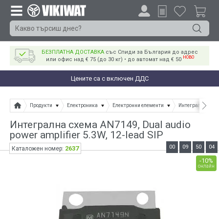
БЕЗПЛАТНА ДОСТАВКА
със Спиди за България до адрес
НОВО
или офис над € 75 (до 30 кг) • до автомат над € 50
Цените са с включен ДДС
Продукти
Електроника
Електронни елементи
Интегрални схе
Интегрална схема AN7149, Dual audio
power amplifier 5.3W, 12-lead SIP
00
09
50
04
2637
Каталожен номер:
-10%
онлайн