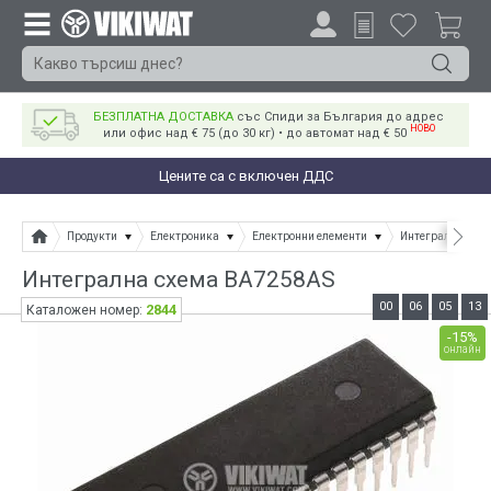
БЕЗПЛАТНА ДОСТАВКА
със Спиди за България до адрес
НОВО
или офис над € 75 (до 30 кг) • до автомат над € 50
Цените са с включен ДДС
Продукти
Електроника
Електронни елементи
Интегрални схе
Интегрална схема BA7258AS
00
06
05
13
2844
Каталожен номер:
-15%
онлайн