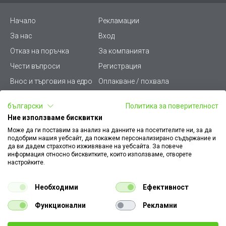
Начало
Рекламации
За нас
Вход
Отказ на поръчка
За компанията
Чести въпроси
Регистрация
Внос и търговия на едро
Оплакване / похвала
Лични данни
Викиват ПРО - (B2B)
български
Политика за поверителност
Условия за ползване
Срокове и доставка
Ние използваме бисквитки
Стани дистрибутор
КЗП
Може да ги поставим за анализ на данните на посетителите ни, за да
подобрим нашия уебсайт, да покажем персонализирано съдържание и
Карта на сайта
Кариери
да ви дадем страхотно изживяване на уебсайта. За повече
информация относно бисквитките, които използваме, отворете
Как да намеря документ
Платформа за AРС
настройките.
към поръчка
Контакт
Политика за бисквитки
Необходими
Ефективност
Конфигуратор за ел.
ключове и контакти
Функционални
Рекламни