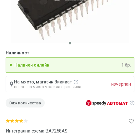
Наличност
Наличен онлайн
1 бр.
На място, магазин Викиват
изчерпан
цената на място може да е различна
Виж количества
Интегрална схема BA7258AS.