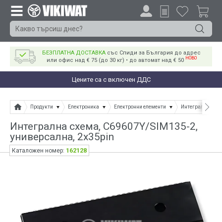
БЕЗПЛАТНА ДОСТАВКА
със Спиди за България до адрес
НОВО
или офис над € 75 (до 30 кг) • до автомат над € 50
Цените са с включен ДДС
Продукти
Електроника
Електронни елементи
Интегрални схе
Интегрална схема, C69607Y/SIM135-2,
универсална, 2x35pin
162128
Каталожен номер: