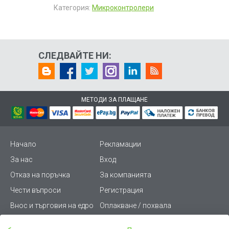
Категория:
Микроконтролери
СЛЕДВАЙТЕ НИ:
МЕТОДИ ЗА ПЛАЩАНЕ
Начало
Рекламации
За нас
Вход
Отказ на поръчка
За компанията
Чести въпроси
Регистрация
Внос и търговия на едро
Оплакване / похвала
Лични данни
Викиват ПРО - (B2B)