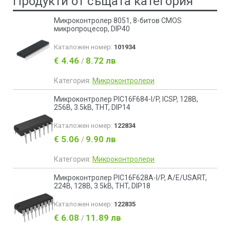
Продукти от същата категория
Микроконтролер 8051, 8-битов CMOS
микропроцесор, DIP40
Каталожен номер:
101934
€ 4.46
8.72 лв
/
Категория:
Микроконтролери
Микроконтролер PIC16F684-I/P, ICSP, 128B,
256B, 3.5kB, THT, DIP14
Каталожен номер:
122834
€ 5.06
9.90 лв
/
Категория:
Микроконтролери
Микроконтролер PIC16F628A-I/P, A/E/USART,
224B, 128B, 3.5kB, THT, DIP18
Каталожен номер:
122835
€ 6.08
11.89 лв
/