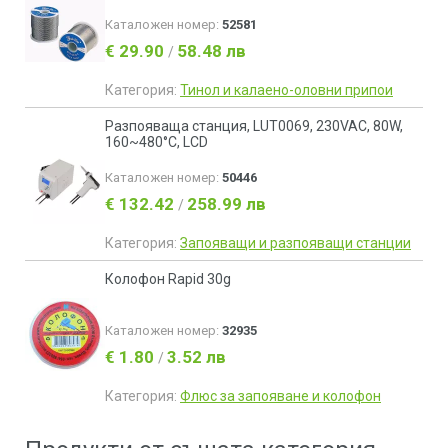
Каталожен номер:
52581
€ 29.90
58.48 лв
/
Категория:
Тинол и калаено-оловни припои
Разпояваща станция, LUT0069, 230VAC, 80W,
160~480°C, LCD
Каталожен номер:
50446
€ 132.42
258.99 лв
/
Категория:
Запояващи и разпояващи станции
Колофон Rapid 30g
Каталожен номер:
32935
€ 1.80
3.52 лв
/
Категория:
Флюс за запояване и колофон