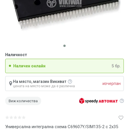
Наличност
Наличен онлайн
5 бр.
На място, магазин Викиват
изчерпан
цената на място може да е различна
Виж количества
Универсална интегрална схема C69607Y/SIM135-2 с 2x35