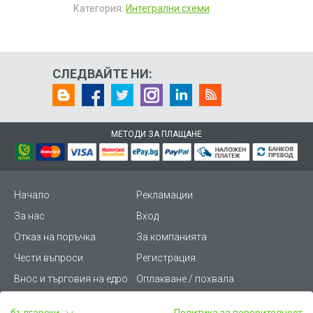
Категория:
Интегрални схеми
СЛЕДВАЙТЕ НИ:
МЕТОДИ ЗА ПЛАЩАНЕ
Начало
Рекламации
За нас
Вход
Отказ на поръчка
За компанията
Чести въпроси
Регистрация
Внос и търговия на едро
Оплакване / похвала
Лични данни
Викиват ПРО - (B2B)
български
Политика за поверителност