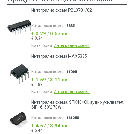
Интегрална схема PBL3781/02
Каталожен номер:
8885
€ 0.29
0.57 лв
/
€ 0.34
Категория:
Интегрални схеми
Интегрална схема MAX5335
Каталожен номер:
11008
€ 1.59
3.11 лв
/
€ 1.89
Категория:
Интегрални схеми
Интегрална схема, STK4040II, аудио усилвател,
SIP16, 60V, 70W
Каталожен номер:
161280
€ 4.57
8.94 лв
/
€ 5.44