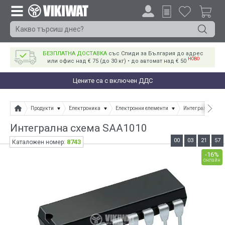
БЕЗПЛАТНА ДОСТАВКА
със Спиди за България до адрес
НОВО
или офис над € 75 (до 30 кг) • до автомат над € 50
Цените са с включен ДДС
Продукти
Електроника
Електронни елементи
Интегрални схе
Интегрална схема SAA1010
00
03
21
57
8743
Каталожен номер:
-16%
онлайн