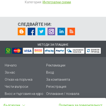
Категория:
Интегрални схеми
СЛЕДВАЙТЕ НИ:
МЕТОДИ ЗА ПЛАЩАНЕ
Начало
Рекламации
За нас
Вход
Отказ на поръчка
За компанията
Чести въпроси
Регистрация
Внос и търговия на едро
Оплакване / похвала
Лични данни
Викиват ПРО - (B2B)
български
Политика за поверителност