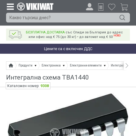
БЕЗПЛАТНА ДОСТАВКА
със Спиди за България до адрес
НОВО
или офис над € 75 (до 30 кг) • до автомат над € 50
Цените са с включен ДДС
Продукти
Електроника
Електронни елементи
Интегрални схе
Интегрална схема TBA1440
9308
Каталожен номер: