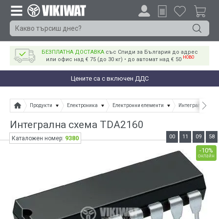
БЕЗПЛАТНА ДОСТАВКА
със Спиди за България до адрес
НОВО
или офис над € 75 (до 30 кг) • до автомат над € 50
Цените са с включен ДДС
Продукти
Електроника
Електронни елементи
Интегрални схе
Интегрална схема TDA2160
00
11
09
58
9380
Каталожен номер:
-10%
онлайн