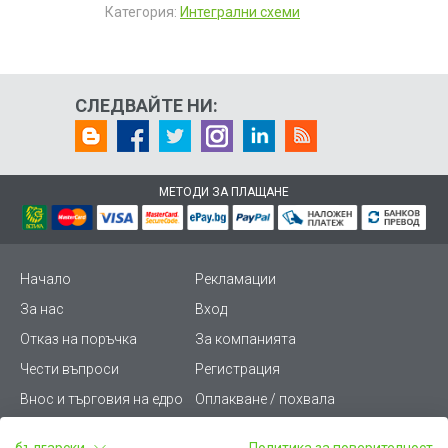
Категория:
Интегрални схеми
СЛЕДВАЙТЕ НИ:
МЕТОДИ ЗА ПЛАЩАНЕ
Начало
Рекламации
За нас
Вход
Отказ на поръчка
За компанията
Чести въпроси
Регистрация
Внос и търговия на едро
Оплакване / похвала
Лични данни
Викиват ПРО - (B2B)
български
Политика за поверителност