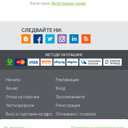
Категория:
Интегрални схеми
СЛЕДВАЙТЕ НИ:
МЕТОДИ ЗА ПЛАЩАНЕ
Начало
Рекламации
За нас
Вход
Отказ на поръчка
За компанията
Чести въпроси
Регистрация
Внос и търговия на едро
Оплакване / похвала
Лични данни
Викиват ПРО - (B2B)
български
Политика за поверителност