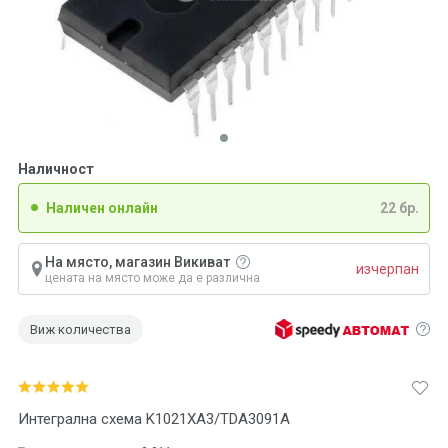
Наличност
Наличен онлайн
22 бр.
На място, магазин Викиват
изчерпан
цената на място може да е различна
Виж количества
Интегрална схема K1021ХА3/TDA3091A