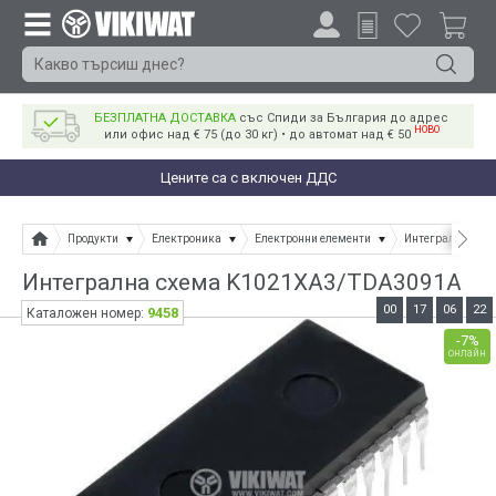
БЕЗПЛАТНА ДОСТАВКА
със Спиди за България до адрес
НОВО
или офис над € 75 (до 30 кг) • до автомат над € 50
Цените са с включен ДДС
Продукти
Електроника
Електронни елементи
Интегрални схе
Интегрална схема K1021ХА3/TDA3091A
00
17
06
22
9458
Каталожен номер:
-7%
онлайн