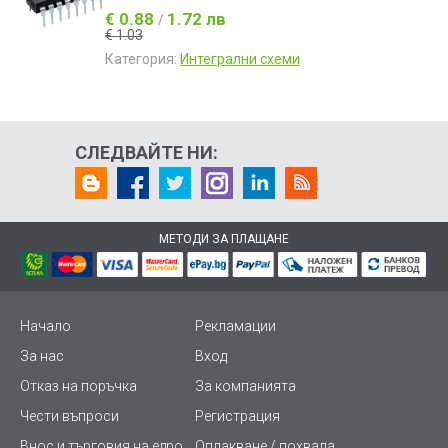
€ 0.88
1.72 лв
/
€ 1.03
Категория:
Интегрални схеми
СЛЕДВАЙТЕ НИ:
МЕТОДИ ЗА ПЛАЩАНЕ
Начало
Рекламации
За нас
Вход
Отказ на поръчка
За компанията
Чести въпроси
Регистрация
Внос и търговия на едро
Оплакване / похвала