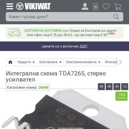
БЕЗПЛАТНА ДОСТАВКА
със Спиди за България до адрес
НОВО
или офис над € 75 (до 30 кг) • до автомат над € 50
Цените са с включен ДДС
Продукти
Електроника
Електронни елементи
Интегрални схе
Интегрална схема TDA7265, стерео
усилвател
00
08
34
12
20448
Каталожен номер:
-15%
онлайн