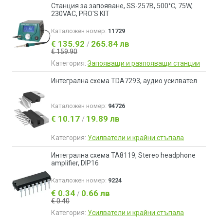
Станция за запояване, SS-257B, 500°C, 75W,
230VAC, PRO'S KIT
Каталожен номер:
11729
€ 135.92
265.84 лв
/
€ 159.90
Категория:
Запояващи и разпояващи станции
Интегрална схема TDA7293, аудио усилвател
Каталожен номер:
94726
€ 10.17
19.89 лв
/
Категория:
Усилватели и крайни стъпала
Интегрална схема TA8119, Stereo headphone
amplifier, DIP16
Каталожен номер:
9224
€ 0.34
0.66 лв
/
€ 0.40
Категория:
Усилватели и крайни стъпала