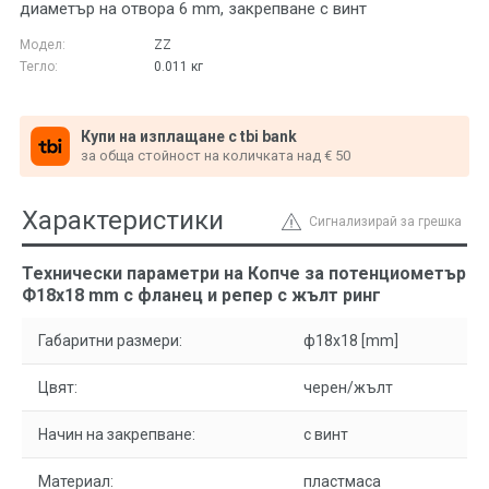
диаметър на отвора 6 mm, закрепване с винт
Модел:
ZZ
Тегло:
0.011
кг
Купи на изплащане с tbi bank
за обща стойност на количката над € 50
Характеристики
Сигнализирай за грешка
Технически параметри на Копче за потенциометър
Ф18х18 mm с фланец и репер с жълт ринг
Габаритни размери:
ф18x18 [mm]
Цвят:
черен/жълт
Начин на закрепване:
с винт
Материал:
пластмаса