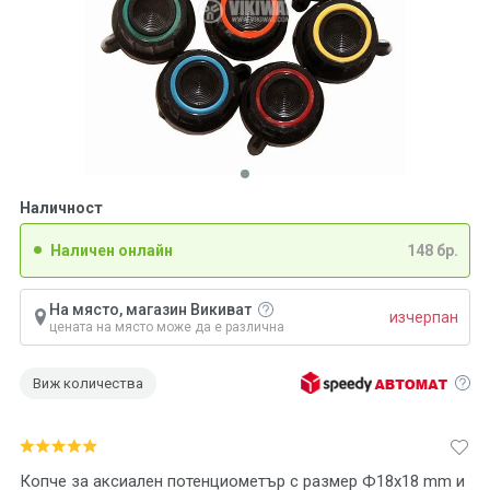
Наличност
Наличен онлайн
148 бр.
На място, магазин Викиват
изчерпан
цената на място може да е различна
Виж количества
Копче за аксиален потенциометър с размер Ф18х18 mm и