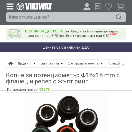
БЕЗПЛАТНА ДОСТАВКА
със Спиди за България до адрес
НОВО
или офис над € 75 (до 30 кг) • до автомат над € 50
Цените са с включен ДДС
Продукти
Електроника
Електронни елементи
Потенциометри
Копче за потенциометър Ф18х18 mm с
фланец и репер с жълт ринг
93979
Каталожен номер: