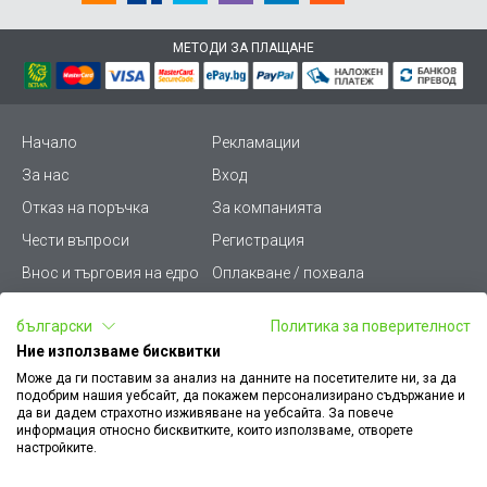
МЕТОДИ ЗА ПЛАЩАНЕ
Начало
Рекламации
За нас
Вход
Отказ на поръчка
За компанията
Чести въпроси
Регистрация
Внос и търговия на едро
Оплакване / похвала
Лични данни
Викиват ПРО - (B2B)
български
Политика за поверителност
Условия за ползване
Срокове и доставка
Ние използваме бисквитки
Стани дистрибутор
КЗП
Може да ги поставим за анализ на данните на посетителите ни, за да
подобрим нашия уебсайт, да покажем персонализирано съдържание и
Карта на сайта
Кариери
да ви дадем страхотно изживяване на уебсайта. За повече
информация относно бисквитките, които използваме, отворете
Как да намеря документ
Платформа за AРС
настройките.
към поръчка
Контакт
Политика за бисквитки