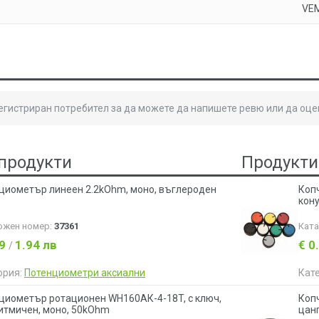
VE
регистриран потребител за да можете да напишете ревю или да оце
продукти
Продукти
циометър линеен 2.2kOhm, моно, въглероден
Коп
кону
ожен номер:
37361
Кат
99
1.94 лв
€ 0
/
ория:
Потенциометри аксиални
Кат
циометър ротационен WH160АК-4-18T, с ключ,
Копч
итмичен, моно, 50kOhm
цан