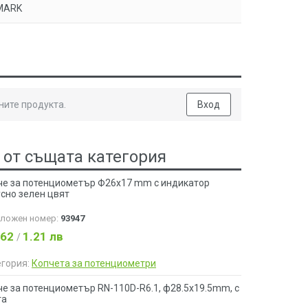
MARK
ните продукта.
Вход
 от същата категория
че за потенциометър Ф26х17 mm с индикатор
сно зелен цвят
аложен номер:
93947
.62
1.21 лв
/
егория:
Копчета за потенциометри
е за потенциометър RN-110D-R6.1, ф28.5x19.5mm, с
га