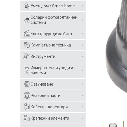
Умен дом / Smart home
Соларни фотоволтаични
системи
Електроуреди за бита
Компютърна техника
Инструменти
Измервателни уреди и
системи
Озвучаване
Резервни части
Кабели с конектори
Крепежни елементи