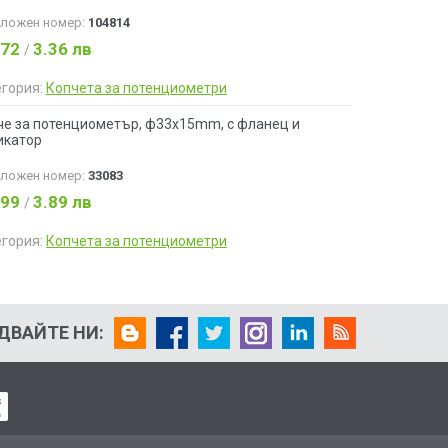
аложен номер:
104814
.72
3.36 лв
/
егория:
Копчета за потенциометри
че за потенциометър, ф33x15mm, с фланец и
икатор
аложен номер:
33083
.99
3.89 лв
/
егория:
Копчета за потенциометри
ДВАЙТЕ НИ: