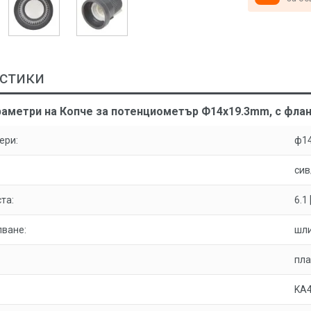
стики
раметри на Копче за потенциометър Ф14х19.3mm, с флан
ери:
ф14
сив
та:
6.1
пване:
шл
пла
KА4