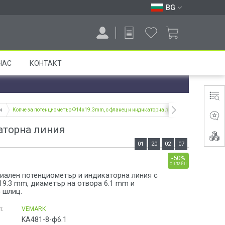
BG
НАС
КОНТАКТ
и
Копче за потенциометър Ф14х19.3mm, с фланец и индикаторна линия
аторна линия
01
20
02
07
-50%
онлайн
сиален потенциометър и индикаторна линия с
19.3 mm, диаметър на отвора 6.1 mm и
 шлиц.
:
VEMARK
KА481-8-ф6.1