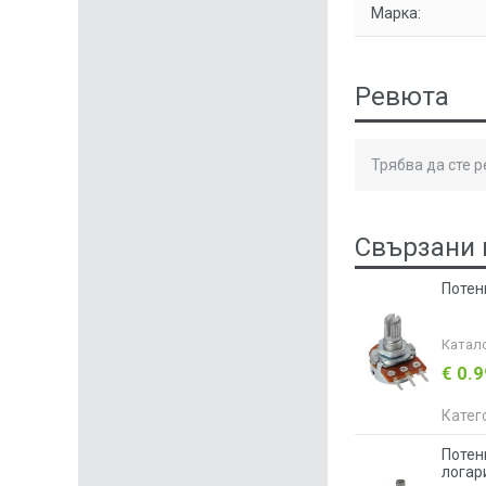
Марка:
Ревюта
Трябва да сте 
Свързани 
Потен
Катал
€ 0.
Катег
Потен
логар