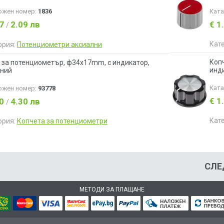
ожен номер:
1836
Кат
07
2.09 лв
€ 1
/
Кат
ория:
Потенциометри аксиални
Коп
 за потенциометър, ф34х17mm, с индикатор,
инд
ний
Кат
ожен номер:
93778
€ 1
20
4.30 лв
/
Кат
ория:
Копчета за потенциометри
СЛЕ
МЕТОДИ ЗА ПЛАЩАНЕ