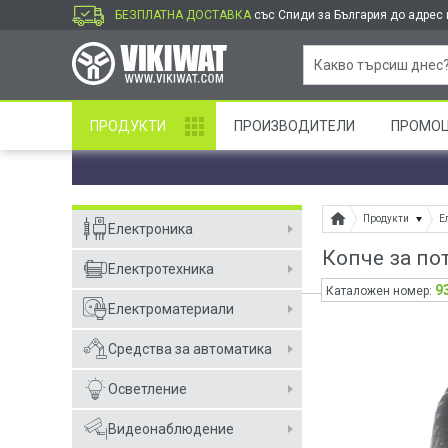
БЕЗПЛАТНА ДОСТАВКА
със Спиди за България до адрес и
ПРОДУКТИ
ПРОИЗВОДИТЕЛИ
ПРОМО
Продукти
Е
Електроника
Копче за по
Електротехника
9
Каталожен номер:
Електроматериали
Средства за автоматика
Осветление
Видеонаблюдение