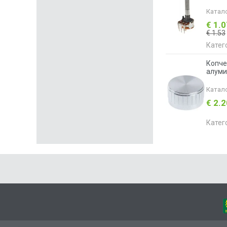
Катал
€ 1.
€ 1.53
Катег
Копче
алуми
Катал
€ 2.
Катег