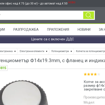
НОВО
ли офис над € 75 (до 30 кг) • до автомат над € 50
ЦИИ
РАЗПРОДАЖБА
ПРИЛОЖЕНИЯ
НОВИНИ
ЗА 
Цените са с включен ДДС
лектроника
Електронни елементи
Потенциометри
Копчета за потенциометр
тенциометър Ф14х19.3mm, с фланец и индик
3815
Копче за ак
размер ф14x
закрепване с
Производител
Модел: