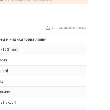
Сигнализирай за грешка
ец и индикаторна линия
x19.3 [mm]
/син
 [mm]
иц
стмаса
81-8-ф6.1