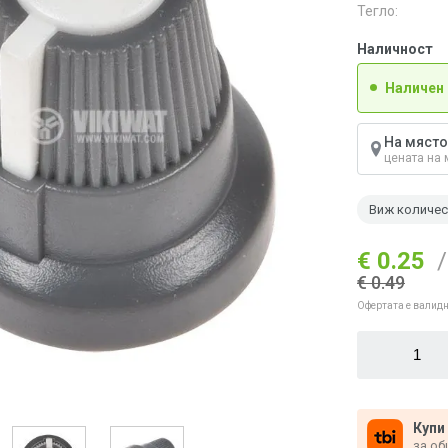
Тегло:
Наличност
Наличен
На място
цената на 
Виж количе
€ 0.25
/
€ 0.49
Офертата е валидн
Купи
за об