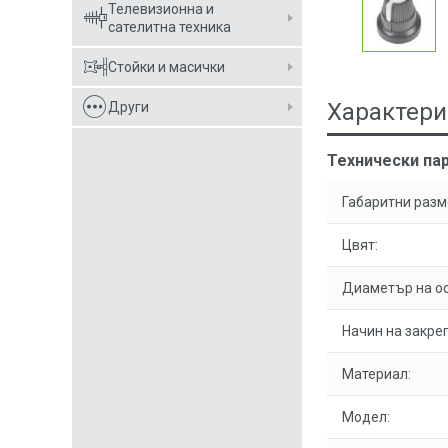
Телевизионна и
сателитна техника
Стойки и масички
Характери
Други
Технически па
Габаритни разм
Цвят:
Диаметър на ос
Начин на закре
Материал:
Модел: