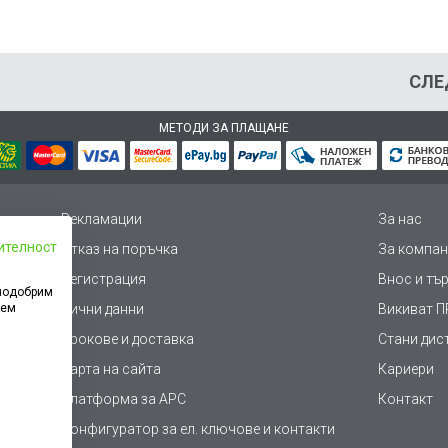
СЛЕ
МЕТОДИ ЗА ПЛАЩАНЕ
Рекламации
За нас
ителност
Отказ на поръчка
За компан
Регистрация
Внос и тъ
 подобрим
дем
Лични данни
Викиват ПР
Срокове и доставка
Стани дис
Карта на сайта
Кариери
Платформа за AРС
Контакт
Конфигуратор за ел. ключове и контакти