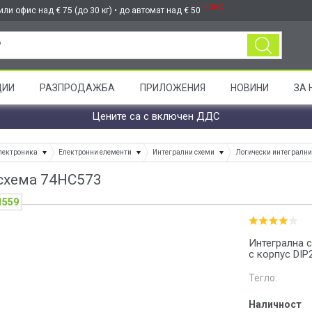
НОВО
ли офис над € 75 (до 30 кг) • до автомат над € 50
ЦИИ
РАЗПРОДАЖБА
ПРИЛОЖЕНИЯ
НОВИНИ
ЗА 
Цените са с включен ДДС
лектроника
Електронни елементи
Интегрални схеми
Логически интегрални
схема 74HC573
1559
Интегрална с
с корпус DIP2
Тегло:
Наличност