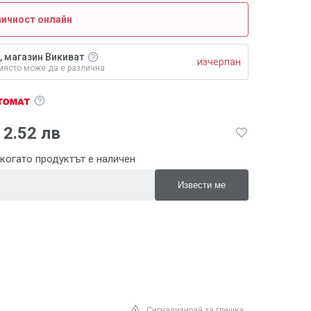
личност онлайн
, магазин Викиват
изчерпан
място може да е различна
2.52 лв
когато продуктът е наличен
Сигнализирай за грешка