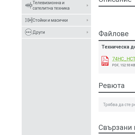
Телевизионна и
сателитна техника
Стойки и масички
Файлове
Други
Техническа д
74HC_HC
PDF, 152.93 K
Ревюта
Трябва да сте 
Свързани 