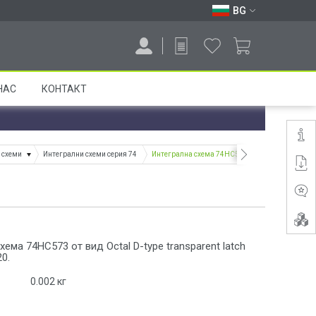
BG
НАС
КОНТАКТ
 схеми
Интегрални схеми серия 74
Интегрална схема 74HC573
хема 74HC573 от вид Octal D-type transparent latch
0.
0.002
кг