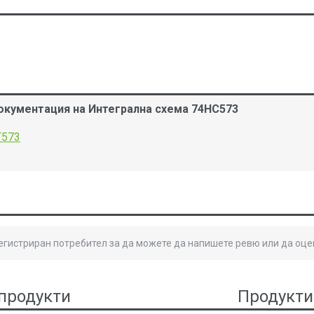
окументация на Интегрална схема 74HC573
T573
B
регистриран потребител за да можете да напишете ревю или да оце
продукти
Продукти