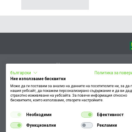
Начало
български
Политика за повер
Вход
Ние използваме бисквитки
Чести въпроси
Може да ги поставим за анализ на данните на посетителите ни, за да
нашия уебсайт, да покажем персонализирано съдържание и да ви да
Оплакване / похвала
страхотно изживяване на уебсайта. За повече информация относно
Условия за ползване
бисквитките, които използваме, отворете настройките.
КЗП
Необходими
Ефективност
Как да намеря документ към поръчка
Функционални
Рекламни
Политика за бисквитки