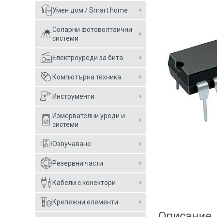
Умен дом / Smart home
Соларни фотоволтаични
системи
Електроуреди за бита
Компютърна техника
Инструменти
Измервателни уреди и
системи
Озвучаване
Резервни части
Кабели с конектори
Крепежни елементи
Описание