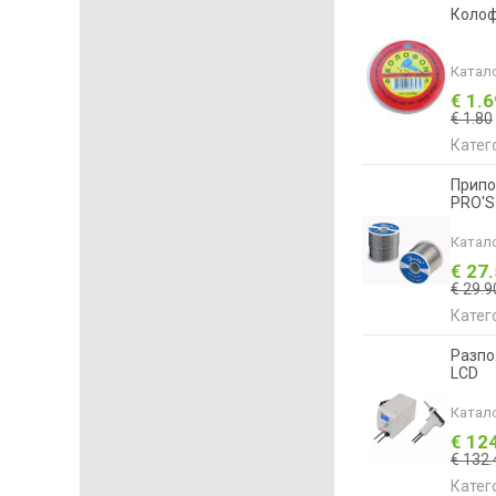
Колоф
Катал
€ 1.
€ 1.80
Катег
Припо
PRO'S
Катал
€ 27
€ 29.9
Катег
Разпо
LCD
Катал
€ 12
€ 132.
Катег