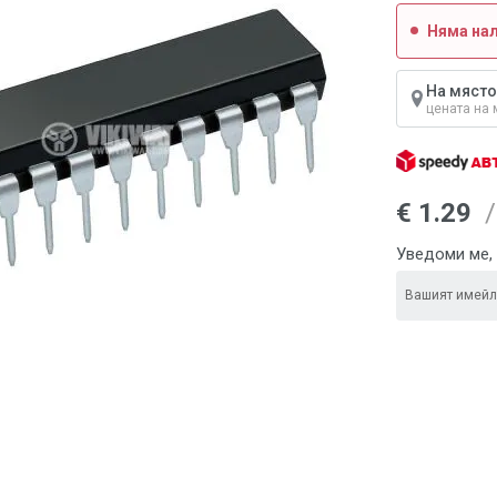
Няма на
На място
цената на 
€ 1.29
/
Уведоми ме, 