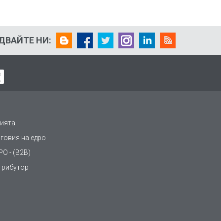
ДВАЙТЕ НИ:
ията
рговия на едро
О - (B2B)
трибутор