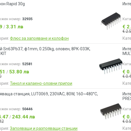
он Rapid 30g
Инт
ожен номер:
32935
Кат
69
3.31 лв
€ 2
/
€ 2.
ория:
Флюс за запояване и колофон
Кат
й Sn63Pb37, ф1mm, 0.250kg, оловен, 8PK-033K,
Инте
 KIT
MUL
ожен номер:
52581
Кат
.51
53.80 лв
€ 0
/
0
€ 0.
ория:
Тинол и калаено-оловни припои
Кат
яваща станция, LUT0069, 230VAC, 80W, 160~480°C,
Инте
PRE
ожен номер:
50446
Кат
4.47
243.44 лв
€ 0
/
42
€ 0.
ория:
Запояващи и разпояващи станции
Кат