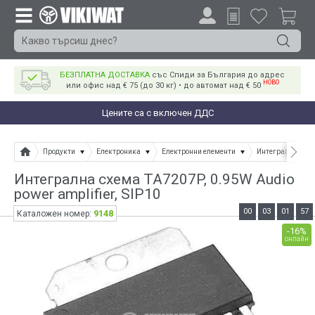
БЕЗПЛАТНА ДОСТАВКА
със Спиди за България до адрес
НОВО
или офис над € 75 (до 30 кг) • до автомат над € 50
Цените са с включен ДДС
Продукти
Електроника
Електронни елементи
Интегрални схе
Интегрална схема TA7207P, 0.95W Audio
power amplifier, SIP10
00
03
01
57
9148
Каталожен номер:
-16%
онлайн