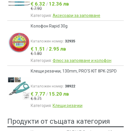
€ 6.32
12.36 лв
/
€ 7.90
Категория:
Аксесоари за запояване
Колофон Rapid 30g
Каталожен номер:
32935
€ 1.51
2.95 лв
/
€ 1.80
Категория:
Флюс за запояване и колофон
Клещи резачки, 130mm, PRO'S KIT 8PK-25PD
Каталожен номер:
38922
€ 7.77
15.20 лв
/
€ 9.71
Категория:
Клещи резачки
Продукти от същата категория