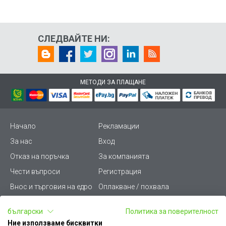
СЛЕДВАЙТЕ НИ:
МЕТОДИ ЗА ПЛАЩАНЕ
Начало
Рекламации
За нас
Вход
Отказ на поръчка
За компанията
Чести въпроси
Регистрация
Внос и търговия на едро
Оплакване / похвала
Лични данни
Викиват ПРО - (B2B)
български
Политика за поверителност
Условия за ползване
Срокове и доставка
Ние използваме бисквитки