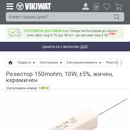
БЕЗПЛАТНА ДОСТАВКА
със Спиди за България до адрес
НОВО
или офис над € 75 (до 30 кг) • до автомат над € 50
Цените са с включен ДДС
Продукти
Електроника
Електронни елементи
Резистори
Ре
Резистор 150mohm, 10W, ±5%, жичен,
керамичен
18818
Каталожен номер: