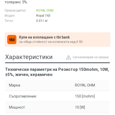
толеранс 5%.
Производител:
ROYAL OHM
Модел:
Royal 743
Тегло:
0.011
кг
Купи на изплащане с tbi bank
за обща стойност на количката над € 50
Характеристики
Сигнализирай за грешка
Технически параметри на Резистор 150mohm, 10W,
±5%, жичен, керамичен
Марка:
ROYAL OHM
Съпротивление:
150 [mohm]
Мощност:
10 [W]