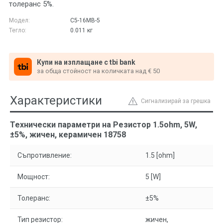
толеранс 5%.
Модел:
С5-16МВ-5
Тегло:
0.011
кг
Купи на изплащане с tbi bank
за обща стойност на количката над € 50
Характеристики
Сигнализирай за грешка
Технически параметри на Резистор 1.5ohm, 5W,
±5%, жичен, керамичен 18758
Съпротивление:
1.5 [ohm]
Мощност:
5 [W]
Толеранс:
±5%
Тип резистор:
жичен,