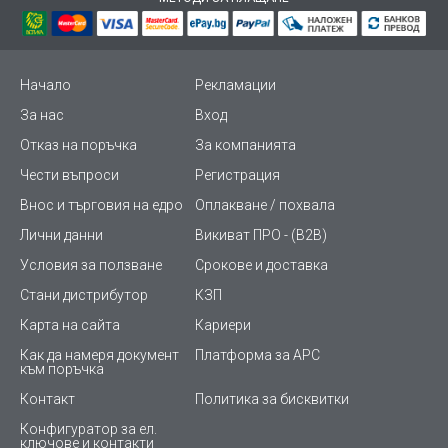
Начало
Рекламации
За нас
Вход
Отказ на поръчка
За компанията
Чести въпроси
Регистрация
Внос и търговия на едро
Оплакване / похвала
Лични данни
Викиват ПРО - (B2B)
Условия за ползване
Срокове и доставка
Стани дистрибутор
КЗП
Карта на сайта
Кариери
Как да намеря документ
Платформа за AРС
към поръчка
Контакт
Политика за бисквитки
Конфигуратор за ел.
ключове и контакти