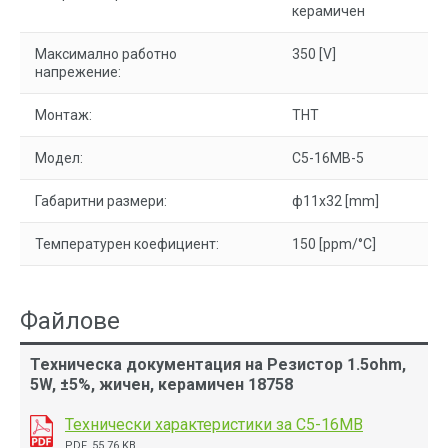
керамичен
Максимално работно
350 [V]
напрежение:
Монтаж:
THT
Модел:
С5-16МВ-5
Габаритни размери:
ф11x32 [mm]
Температурен коефициент:
150 [ppm/°C]
Файлове
Техническа документация на Резистор 1.5ohm,
5W, ±5%, жичен, керамичен 18758
Технически характеристики за С5-16МВ
PDF, 55.76 KB