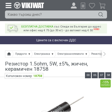
БЕЗПЛАТНА ДОСТАВКА
със Спиди за България до адрес
НОВО
или офис над € 75 (до 30 кг) • до автомат над € 50
Цените са с включен ДДС
Продукти
Електроника
Електронни елементи
Резистори
Ре
Резистор 1.5ohm, 5W, ±5%, жичен,
керамичен 18758
00
05
07
58
18758
Каталожен номер:
-15%
онлайн