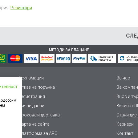
ория:
Резистори
СЛЕ
МЕТОДИ ЗА ПЛАЩАНЕ
Рекламации
За нас
ителност
Отказ на поръчка
За компан
Регистрация
Внос и тъ
 подобрим
дем
Лични данни
Викиват ПР
Срокове и доставка
Стани дис
Карта на сайта
Кариери
Платформа за AРС
Контакт