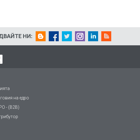
ДВАЙТЕ НИ:
ията
рговия на едро
О - (B2B)
трибутор