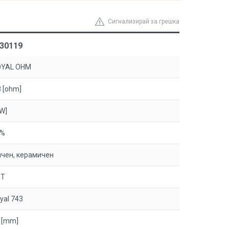
Сигнализирай за грешка
 30119
OYAL OHM
8 [ohm]
[W]
5%
чен, керамичен
HT
yal 743
 [mm]