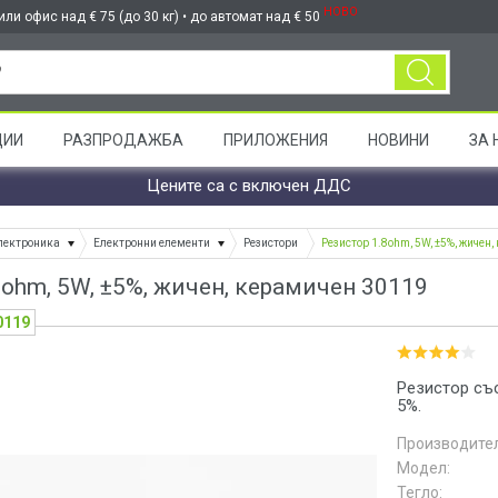
НОВО
ли офис над € 75 (до 30 кг) • до автомат над € 50
ЦИИ
РАЗПРОДАЖБА
ПРИЛОЖЕНИЯ
НОВИНИ
ЗА 
Цените са с включен ДДС
лектроника
Електронни елементи
Резистори
Резистор 1.8ohm, 5W, ±5%, жичен
8ohm, 5W, ±5%, жичен, керамичен 30119
0119
Резистор съ
5%.
Производител
Модел:
Тегло: