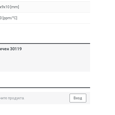
x9x10 [mm]
0 [ppm/°C]
ичен 30119
ните продукта.
Вход