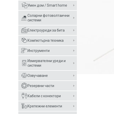
Умен дом / Smart home
Соларни фотоволтаични
системи
Електроуреди за бита
Компютърна техника
Инструменти
Измервателни уреди и
системи
Озвучаване
Резервни части
Кабели с конектори
Крепежни елементи