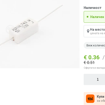
Наличност
Наличен
На място
цената на 
Виж количе
€ 0.36
/
€ 0.51
Офертата е валидн
Купи
за об