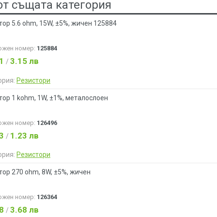
от същата категория
тор 5.6 ohm, 15W, ±5%, жичен 125884
ожен номер:
125884
61
3.15 лв
/
ория:
Резистори
тор 1 kohm, 1W, ±1%, металослоен
ожен номер:
126496
63
1.23 лв
/
ория:
Резистори
тор 270 ohm, 8W, ±5%, жичен
ожен номер:
126364
88
3.68 лв
/