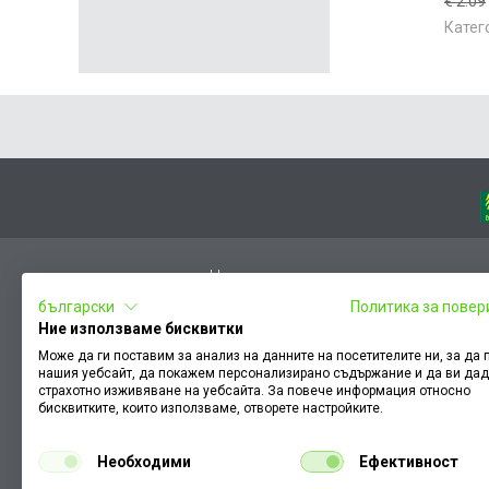
€ 2.09
Катег
Начало
български
Политика за повер
Вход
Ние използваме бисквитки
Чести въпроси
Може да ги поставим за анализ на данните на посетителите ни, за да
нашия уебсайт, да покажем персонализирано съдържание и да ви да
Оплакване / похвала
страхотно изживяване на уебсайта. За повече информация относно
Условия за ползване
бисквитките, които използваме, отворете настройките.
КЗП
Необходими
Ефективност
Как да намеря документ към поръчка