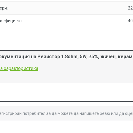
ери:
22
коефициент:
40
окументация на Резистор 1.8ohm, 5W, ±5%, жичен, керам
а характеристика
B
регистриран потребител за да можете да напишете ревю или да оце