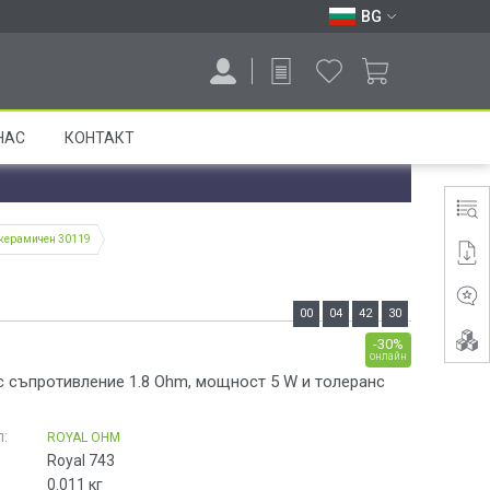
BG
НАС
КОНТАКТ
, керамичен 30119
00
04
42
29
-30%
онлайн
с съпротивление 1.8 Ohm, мощност 5 W и толеранс
:
ROYAL OHM
Royal 743
0.011
кг