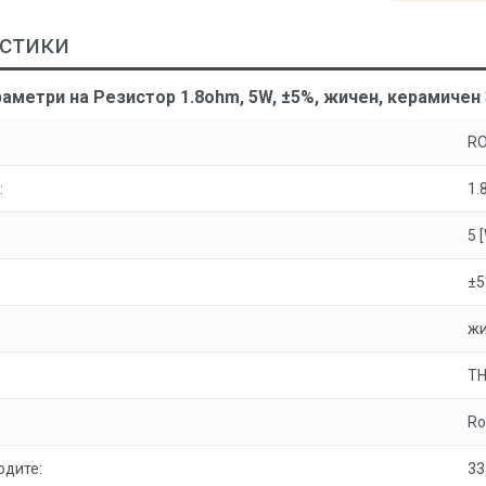
стики
аметри на Резистор 1.8ohm, 5W, ±5%, жичен, керамичен
R
:
1.
5 
±
жи
T
Ro
одите:
33