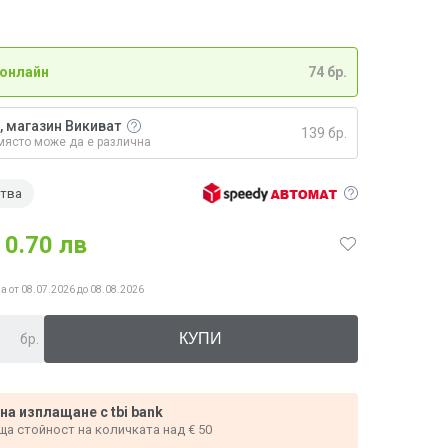
 онлайн
74 бр.
, магазин Викиват
139 бр.
място може да е различна
ства
0.70 лв
а от 08.07.2026 до 08.08.2026
бр.
 на изплащане с tbi bank
ща стойност на количката над € 50