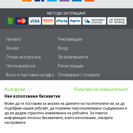
МЕТОДИ ЗА ПЛАЩАНЕ
Начало
Рекламации
За нас
Вход
Отказ на поръчка
За компанията
Чести въпроси
Регистрация
Внос и търговия на едро
Оплакване / похвала
Лични данни
Викиват ПРО - (B2B)
български
Политика за поверителност
Условия за ползване
Срокове и доставка
Ние използваме бисквитки
Стани дистрибутор
КЗП
Може да ги поставим за анализ на данните на посетителите ни, за да
подобрим нашия уебсайт, да покажем персонализирано съдържание и
Карта на сайта
Кариери
да ви дадем страхотно изживяване на уебсайта. За повече
информация относно бисквитките, които използваме, отворете
Как да намеря документ
Платформа за AРС
настройките.
към поръчка
Контакт
Политика за бисквитки