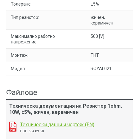
Толеранс:
±5%
Тип резистор:
жичен,
керамичен
Максимално работно
500 [V]
напрежение:
Монтаж:
THT
Модел:
ROYAL021
Файлове
Техническа документация на Резистор 1ohm,
10W, ±5%, жичен, керамичен
Технически данни и чертеж (EN)
PDF, 594.89 KB