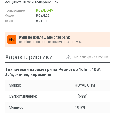
мощност 10 W и толеранс 5 %.
Производител:
ROYAL OHM
Модел:
ROYAL021
Тегло:
0.011
кг
Купи на изплащане с tbi bank
за обща стойност на количката над € 50
Характеристики
Сигнализирай за грешка
Технически параметри на Резистор 1ohm, 10W,
±5%, жичен, керамичен
Марка:
ROYAL OHM
Съпротивление:
1 [ohm]
Мощност:
10 [W]