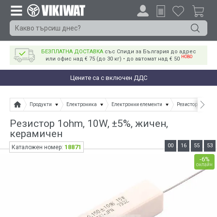
БЕЗПЛАТНА ДОСТАВКА
със Спиди за България до адрес
НОВО
или офис над € 75 (до 30 кг) • до автомат над € 50
Цените са с включен ДДС
Продукти
Електроника
Електронни елементи
Резистори
Ре
Резистор 1ohm, 10W, ±5%, жичен,
керамичен
00
16
55
53
18871
Каталожен номер:
-6%
онлайн