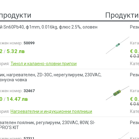
продукти
Продукти
й Sn60Pb40, ф1mm, 0.016kg, флюс 2.5%, оловен
Рез
ожен номер:
50099
Кат
72
5.32 лв
€ 0
/
€ 0.
ория:
Тинол и калаено-оловни припои
Кат
ик, нагревателен, ZD-30С, нерегулируем, 230VAC,
Рези
конусна човка
ожен номер:
32467
Кат
40
14.47 лв
€ 0
/
€ 0.
ория:
Нагревателни и индукционни поялници
Кат
вателен поялник, регулируем, 230VAC, 80W, SI-
Рези
PRO'S KIT
ожен номер:
52311
Кат