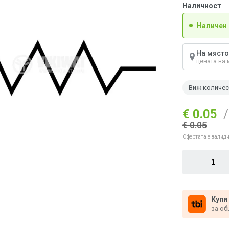
Наличност
Наличен
На място
цената на 
Виж количе
€ 0.05
/
€ 0.05
Офертата е валидн
Купи
за об