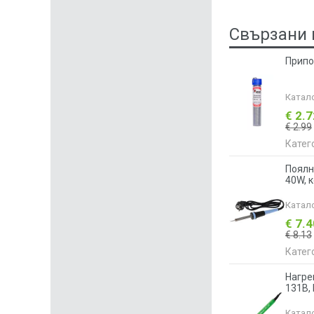
Свързани 
Припо
Катал
€ 2.
€ 2.99
Катег
Поялн
40W, 
Катал
€ 7.
€ 8.13
Катег
Нагре
131B, 
Катал