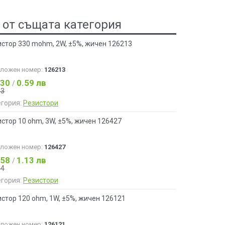
 от същата категория
истор 330 mohm, 2W, ±5%, жичен 126213
аложен номер:
126213
.30
0.59 лв
/
33
егория:
Резистори
стор 10 ohm, 3W, ±5%, жичен 126427
аложен номер:
126427
.58
1.13 лв
/
64
егория:
Резистори
стор 120 ohm, 1W, ±5%, жичен 126121
аложен номер:
126121