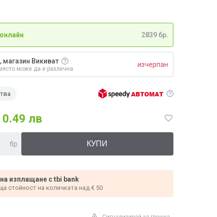
 онлайн
2839 бр.
, магазин Викиват
изчерпан
място може да е различна
ства
0.49 лв
бр.
 на изплащане с tbi bank
ща стойност на количката над € 50