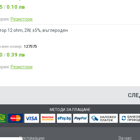
05
0.10 лв
/
ория:
Резистори
тор 12 ohm, 2W, ±5%, въглероден
ожен номер:
127575
20
0.39 лв
/
ория:
Резистори
СЛЕ
МЕТОДИ ЗА ПЛАЩАНЕ
Рекламации
За нас