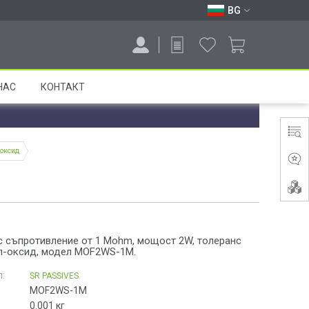
BG
НАС
КОНТАКТ
-оксид
с съпротивление от 1 Mohm, мощост 2W, толеранс
ал-оксид, модел MOF2WS-1M.
:
SR PASSIVES
MOF2WS-1M
0.001
кг