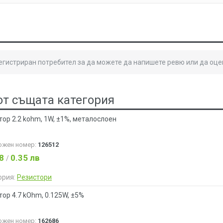
регистриран потребител за да можете да напишете ревю или да оце
от същата категория
тор 2.2 kohm, 1W, ±1%, металослоен
ожен номер:
126512
18
0.35 лв
/
ория:
Резистори
тор 4.7 kOhm, 0.125W, ±5%
ожен номер:
162686