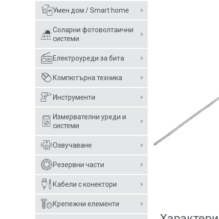
Умен дом / Smart home
Соларни фотоволтаични
системи
Електроуреди за бита
Компютърна техника
Инструменти
Измервателни уреди и
системи
Озвучаване
Резервни части
Кабели с конектори
Крепежни елементи
Характери