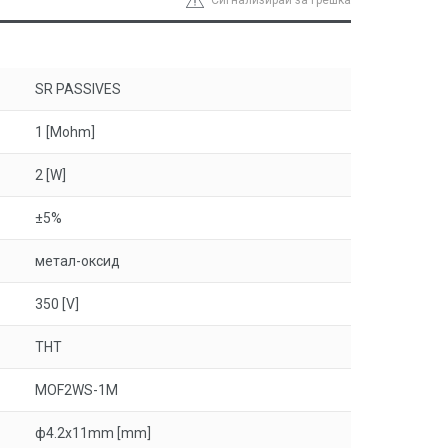
Сигнализирай за грешка
SR PASSIVES
1 [Mohm]
2 [W]
±5%
метал-оксид
350 [V]
THT
MOF2WS-1M
ф4.2x11mm [mm]