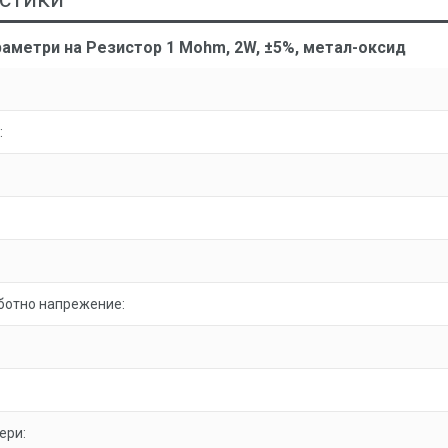
аметри на Резистор 1 Mohm, 2W, ±5%, метал-оксид
:
ботно напрежение:
ери: