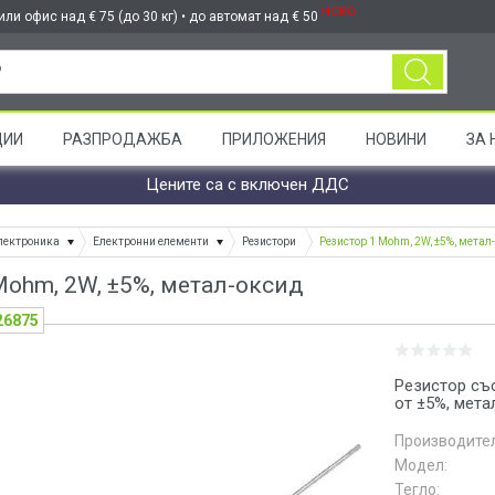
НОВО
ли офис над € 75 (до 30 кг) • до автомат над € 50
ЦИИ
РАЗПРОДАЖБА
ПРИЛОЖЕНИЯ
НОВИНИ
ЗА 
Цените са с включен ДДС
лектроника
Електронни елементи
Резистори
Резистор 1 Mohm, 2W, ±5%, метал
Mohm, 2W, ±5%, метал-оксид
26875
Резистор съ
от ±5%, мет
Производител
Модел:
Тегло: