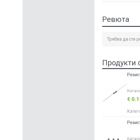
Ревюта
Трябва да сте 
Продукти 
Резис
Катал
€ 0.
Катег
Резис
Катал