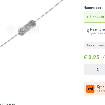
Наличност
Наличен
На място
цената на 
Виж количе
€ 0.25
/
Купи
за об
стики