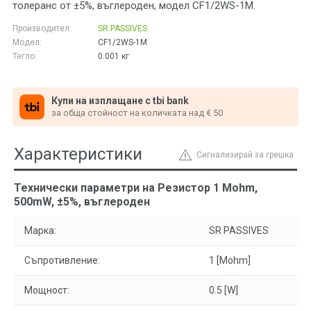
толеранс от ±5%, въглероден, модел CF1/2WS-1M.
Производител:
SR PASSIVES
Модел:
CF1/2WS-1M
Тегло:
0.001
кг
Купи на изплащане с tbi bank
за обща стойност на количката над € 50
Характеристики
Сигнализирай за грешка
Технически параметри на Резистор 1 Mohm,
500mW, ±5%, въглероден
Марка:
SR PASSIVES
Съпротивление:
1 [Mohm]
Мощност:
0.5 [W]