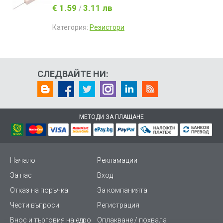
€ 1.59
3.11 лв
/
Категория:
Резистори
СЛЕДВАЙТЕ НИ:
МЕТОДИ ЗА ПЛАЩАНЕ
Начало
Рекламации
За нас
Вход
Отказ на поръчка
За компанията
Чести въпроси
Регистрация
Внос и търговия на едро
Оплакване / похвала