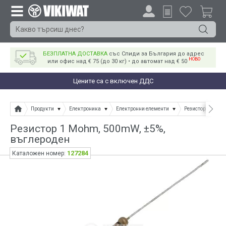
БЕЗПЛАТНА ДОСТАВКА
със Спиди за България до адрес
НОВО
или офис над € 75 (до 30 кг) • до автомат над € 50
Цените са с включен ДДС
Продукти
Електроника
Електронни елементи
Резистори
Ре
Резистор 1 Mohm, 500mW, ±5%,
въглероден
127284
Каталожен номер: