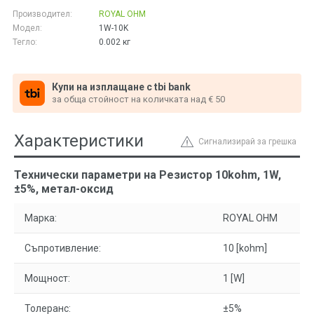
Производител:
ROYAL OHM
Модел:
1W-10K
Тегло:
0.002
кг
Купи на изплащане с tbi bank
за обща стойност на количката над € 50
Характеристики
Сигнализирай за грешка
Технически параметри на Резистор 10kohm, 1W,
±5%, метал-оксид
Марка:
ROYAL OHM
Съпротивление:
10 [kohm]
Мощност:
1 [W]
Толеранс:
±5%