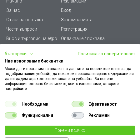
Начало
Рекламации
За нас
Вход
Отказ на поръчка
За компанията
Чести въпроси
Регистрация
Внос и търговия на едро
Оплакване / похвала
Лични данни
Викиват ПРО - (B2B)
български
Политика за поверителност
Условия за ползване
Срокове и доставка
Ние използваме бисквитки
Стани дистрибутор
КЗП
Може да ги поставим за анализ на данните на посетителите ни, за да
подобрим нашия уебсайт, да покажем персонализирано съдържание и
Карта на сайта
Кариери
да ви дадем страхотно изживяване на уебсайта. За повече
информация относно бисквитките, които използваме, отворете
Как да намеря документ
Платформа за AРС
настройките.
към поръчка
Контакт
Политика за бисквитки
Необходими
Ефективност
Конфигуратор за ел.
ключове и контакти
Функционални
Рекламни
Уважаеми Клиенти, моля да имате предвид, че всички изображения на
Приеми всичко
нашия сайт са илюстративни,
те могат да се различават от действителния изглед на продукта без това да