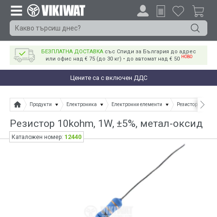
БЕЗПЛАТНА ДОСТАВКА
със Спиди за България до адрес
НОВО
или офис над € 75 (до 30 кг) • до автомат над € 50
Цените са с включен ДДС
Продукти
Електроника
Електронни елементи
Резистори
Ре
Резистор 10kohm, 1W, ±5%, метал-оксид
12440
Каталожен номер: