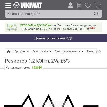
БЕЗПЛАТНА ДОСТАВКА
със Спиди за България до адрес
НОВО
или офис над € 75 (до 30 кг) • до автомат над € 50
Цените са с включен ДДС
Продукти
Електроника
Електронни елементи
Резистори
Ре
Резистор 1.2 kOhm, 2W, ±5%
162620
Каталожен номер: