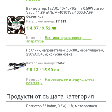
Вентилатор, 12VDC, 40x40x10mm, 0.59W, лагер
Vapo, 11.89m³/h, MF40101V2-1000U-A99,
безчетков
Каталожен номер:
111313
€ 4.87
9.52 лв
/
Категория:
Вентилатори за електронна
апаратура
Поялник, нагревателен, ZD-30С, нерегулируем,
230VAC, 40W, конусна човка
Каталожен номер:
32467
€ 8.13
15.90 лв
/
Категория:
Нагревателни и индукционни
поялници
Продукти от същата категория
Резистор 56 kohm, 0.6W, ±1%, металослоен