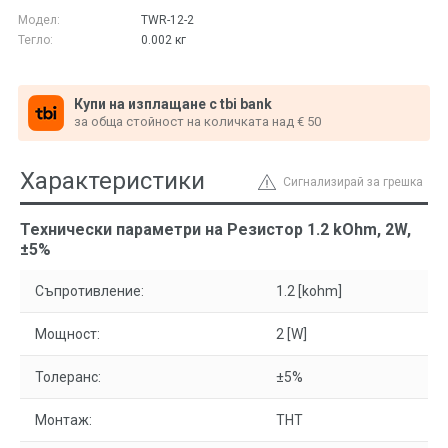
Модел:
TWR-12-2
Тегло:
0.002
кг
Купи на изплащане с tbi bank
за обща стойност на количката над € 50
Характеристики
Сигнализирай за грешка
Технически параметри на Резистор 1.2 kOhm, 2W,
±5%
Съпротивление:
1.2 [kohm]
Мощност:
2 [W]
Толеранс:
±5%
Монтаж:
THT