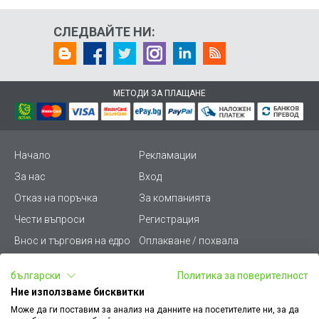
СЛЕДВАЙТЕ НИ:
МЕТОДИ ЗА ПЛАЩАНЕ
Начало
Рекламации
За нас
Вход
Отказ на поръчка
За компанията
Чести въпроси
Регистрация
Внос и търговия на едро
Оплакване / похвала
Лични данни
Викиват ПРО - (B2B)
български
Политика за поверителност
Условия за ползване
Срокове и доставка
Ние използваме бисквитки
Стани дистрибутор
КЗП
Може да ги поставим за анализ на данните на посетителите ни, за да