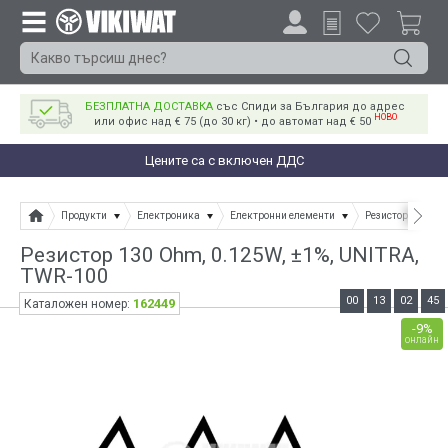
БЕЗПЛАТНА ДОСТАВКА
със Спиди за България до адрес
НОВО
или офис над € 75 (до 30 кг) • до автомат над € 50
Цените са с включен ДДС
Продукти
Електроника
Електронни елементи
Резистори
Ре
Резистор 130 Ohm, 0.125W, ±1%, UNITRA,
ТWR-100
00
13
02
44
162449
Каталожен номер:
-9%
онлайн