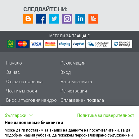
СЛЕДВАЙТЕ НИ:
МЕТОДИ ЗА ПЛАЩАНЕ
Начало
Рекламации
За нас
Вход
Отказ на поръчка
За компанията
Чести въпроси
Регистрация
Внос и търговия на едро
Оплакване / похвала
Лични данни
Викиват ПРО - (B2B)
български
Политика за поверителност
Условия за ползване
Срокове и доставка
Ние използваме бисквитки
Стани дистрибутор
КЗП
Може да ги поставим за анализ на данните на посетителите ни, за да
подобрим нашия уебсайт, да покажем персонализирано съдържание и
Карта на сайта
Кариери