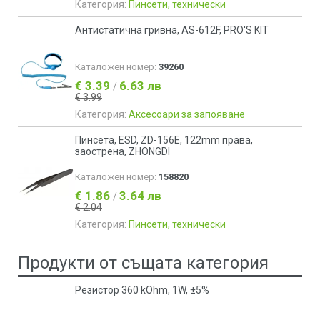
Категория:
Пинсети, технически
Антистатична гривна, AS-612F, PRO'S KIT
Каталожен номер:
39260
€ 3.39
6.63 лв
/
€ 3.99
Категория:
Аксесоари за запояване
Пинсета, ESD, ZD-156E, 122mm права,
заострена, ZHONGDI
Каталожен номер:
158820
€ 1.86
3.64 лв
/
€ 2.04
Категория:
Пинсети, технически
Продукти от същата категория
Резистор 360 kOhm, 1W, ±5%