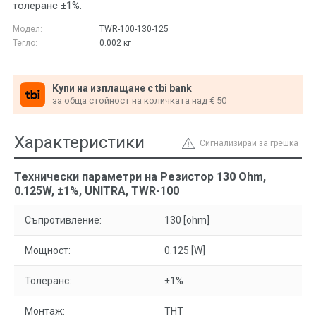
толеранс ±1%.
Модел:
ТWR-100-130-125
Тегло:
0.002
кг
Купи на изплащане с tbi bank
за обща стойност на количката над € 50
Характеристики
Сигнализирай за грешка
Технически параметри на Резистор 130 Ohm,
0.125W, ±1%, UNITRA, ТWR-100
Съпротивление:
130 [ohm]
Мощност:
0.125 [W]
Толеранс:
±1%
Монтаж:
THT