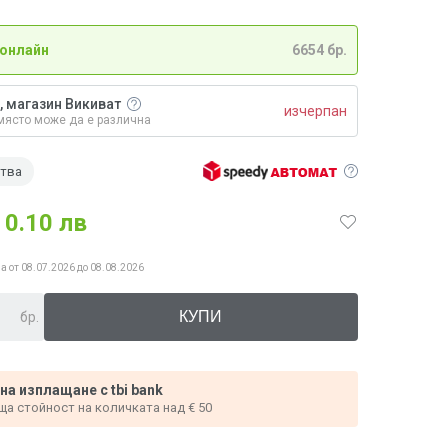
 онлайн
6654 бр.
, магазин Викиват
изчерпан
място може да е различна
ства
0.10 лв
а от 08.07.2026 до 08.08.2026
бр.
 на изплащане с tbi bank
ща стойност на количката над € 50