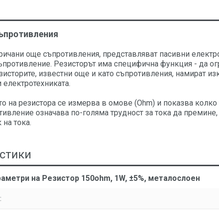
съпротивления
аричани още съпротивления, представляват пасивни електр
ъпротивление. Резисторът има специфична функция - да ог
езисторите, известни още и като съпротивления, намират 
 електротехниката.
 на резистора се измерва в омове (Ohm) и показва колко т
тивление означава по-голяма трудност за тока да премине
 на тока.
стики
раметри на Резистор 150ohm, 1W, ±5%, металослоен
: