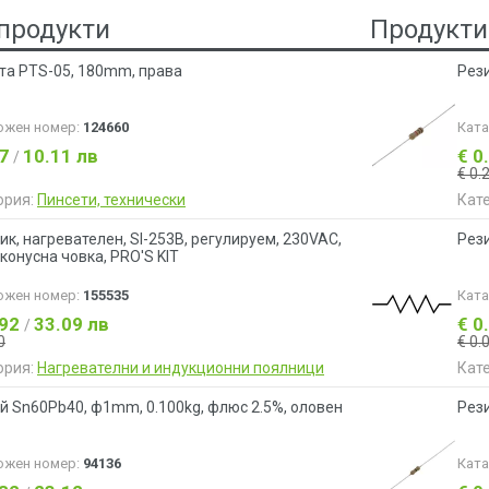
продукти
Продукти
та PTS-05, 180mm, права
Рези
ожен номер:
124660
Кат
17
10.11 лв
€ 0
/
€ 0.
ория:
Пинсети, технически
Кат
ик, нагревателен, SI-253B, регулируем, 230VAC,
Рези
конусна човка, PRO'S KIT
ожен номер:
155535
Кат
.92
33.09 лв
€ 0
/
0
€ 0.
ория:
Нагревателни и индукционни поялници
Кат
й Sn60Pb40, ф1mm, 0.100kg, флюс 2.5%, оловен
Рези
ожен номер:
94136
Кат