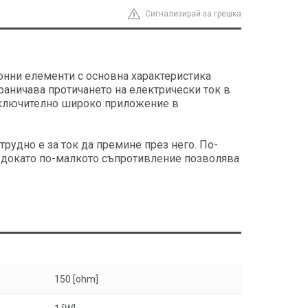
Сигнализирай за грешка
онни елементи с основна характеристика
раничава протичането на електрически ток в
изключително широко приложение в
рудно е за ток да премине през него. По-
, докато по-малкото съпротивление позволява
150 [ohm]