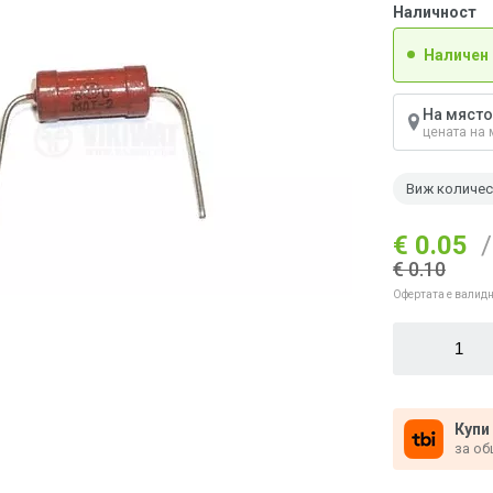
Наличност
Наличен
На място
цената на 
Виж количе
€ 0.05
/
€ 0.10
Офертата е валидн
Купи
за об