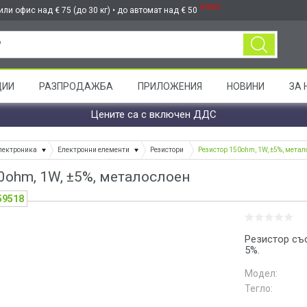
НОВО
ли офис над € 75 (до 30 кг) • до автомат над € 50
ЦИИ
РАЗПРОДАЖБА
ПРИЛОЖЕНИЯ
НОВИНИ
ЗА 
Цените са с включен ДДС
лектроника
Електронни елементи
Резистори
Резистор 150ohm, 1W, ±5%, метал
0ohm, 1W, ±5%, металослоен
59518
Резистор съ
5%.
Модел:
Тегло: