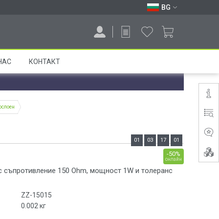
BG
НАС
КОНТАКТ
ослоен
01
03
17
00
-50%
онлайн
с съпротивление 150 Ohm, мощност 1W и толеранс
ZZ-15015
0.002
кг