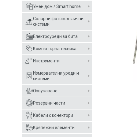
Умен дом / Smart home
Соларни фотоволтаични
системи
Електроуреди за бита
Компютърна техника
Инструменти
Измервателни уреди и
системи
Озвучаване
Резервни части
Кабели с конектори
Крепежни елементи