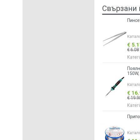
Свързани 
Пинсе
Катал
€ 5.
€ 6.08
Катег
Поялн
150W, 
Катал
€ 16
€ 19.9
Катег
Припо
Катал