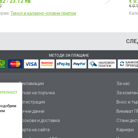
.82
23.12 лв
€ 0
/
0
€ 0.
ория:
Тинол и калаено-оловни припои
Кат
СЛЕ
МЕТОДИ ЗА ПЛАЩАНЕ
Рекламации
За нас
ителност
Отказ на поръчка
За компан
Регистрация
Внос и тъ
 подобрим
дем
Лични данни
Викиват ПР
Срокове и доставка
Стани дис
Карта на сайта
Кариери