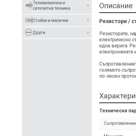
Телевизионна и
Описание
сателитна техника
Стойки и масички
Резистори / 
Други
Резисторите, н
електрическо с
една верига. Р
електрониката и
Съпротивлението
голямото съпро
по-лесен проток
Характери
Технически па
Съпротивление