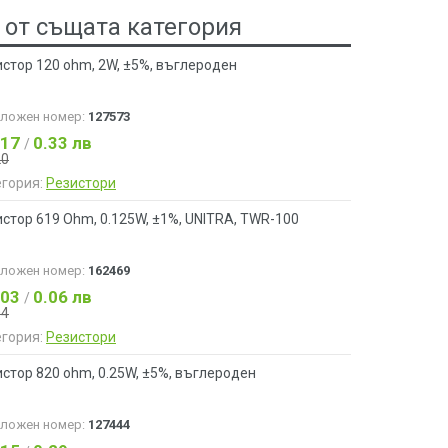
 от същата категория
стор 120 ohm, 2W, ±5%, въглероден
аложен номер:
127573
.17
0.33 лв
/
20
егория:
Резистори
стор 619 Ohm, 0.125W, ±1%, UNITRA, ТWR-100
аложен номер:
162469
.03
0.06 лв
/
04
егория:
Резистори
стор 820 ohm, 0.25W, ±5%, въглероден
аложен номер:
127444