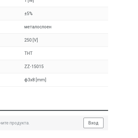
1 [W]
±5%
металослоен
250 [V]
THT
ZZ-15015
ф3x8 [mm]
ните продукта.
Вход