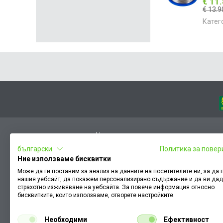
€ 11
€ 13.9
Катег
Начало
български
Политика за повер
Вход
Ние използваме бисквитки
Чести въпроси
Може да ги поставим за анализ на данните на посетителите ни, за да
нашия уебсайт, да покажем персонализирано съдържание и да ви да
Оплакване / похвала
страхотно изживяване на уебсайта. За повече информация относно
Условия за ползване
бисквитките, които използваме, отворете настройките.
КЗП
Необходими
Ефективност