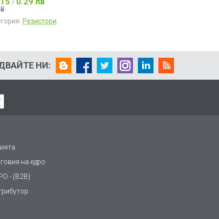
.15
0.29 лв
/
18
егория:
Резистори
ДВАЙТЕ НИ:
ията
рговия на едро
О - (B2B)
трибутор