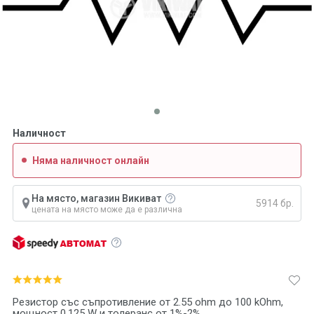
Наличност
Няма наличност онлайн
На място, магазин Викиват
5914 бр.
цената на място може да е различна
Резистор със съпротивление от 2.55 ohm до 100 kOhm,
мощност 0.125 W и толеранс от 1%-2%.