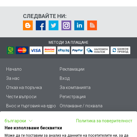
СЛЕДВАЙТЕ НИ:
МЕТОДИ ЗА ПЛАЩАНЕ
Начало
Рекламации
За нас
Вход
Отказ на поръчка
За компанията
Чести въпроси
Регистрация
Внос и търговия на едро
Оплакване / похвала
Лични данни
Викиват ПРО - (B2B)
български
Политика за поверителност
Условия за ползване
Срокове и доставка
Ние използваме бисквитки
Стани дистрибутор
КЗП
Може да ги поставим за анализ на данните на посетителите ни, за да