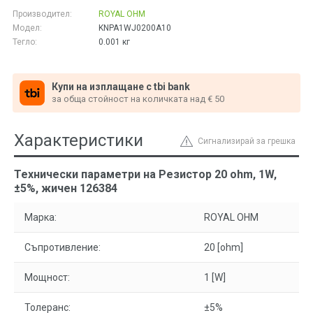
Производител:
ROYAL OHM
Модел:
KNPA1WJ0200A10
Тегло:
0.001
кг
Купи на изплащане с tbi bank
за обща стойност на количката над € 50
Характеристики
Сигнализирай за грешка
Технически параметри на Резистор 20 ohm, 1W,
±5%, жичен 126384
Марка:
ROYAL OHM
Съпротивление:
20 [ohm]
Мощност:
1 [W]
Толеранс:
±5%