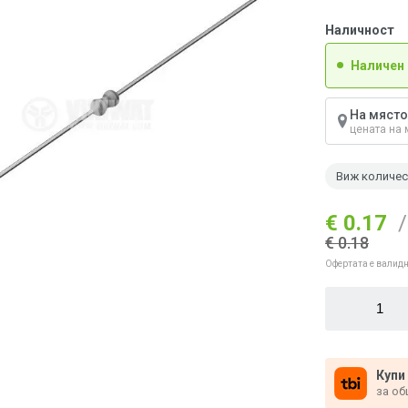
Наличност
Наличен
На място
цената на 
Виж количе
€ 0.17
/
€ 0.18
Офертата е валидн
Купи
за об