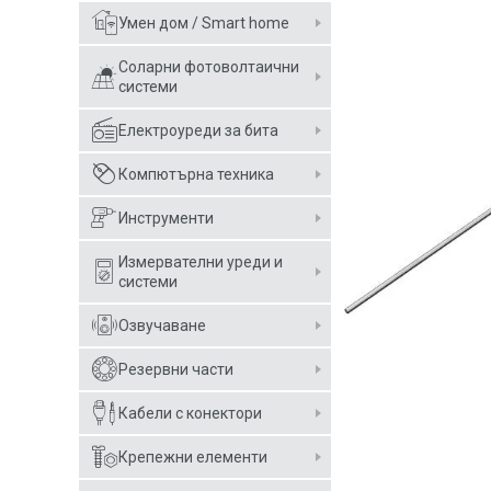
Умен дом / Smart home
Соларни фотоволтаични
системи
Електроуреди за бита
Компютърна техника
Инструменти
Измервателни уреди и
системи
Озвучаване
Резервни части
Кабели с конектори
Крепежни елементи