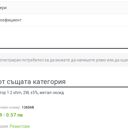
ери:
коефициент:
регистриран потребител за да можете да напишете ревю или да оце
от същата категория
тор 1.2 ohm, 2W, ±5%, метал-оксид
ожен номер:
126568
29
0.57 лв
/
ория:
Резистори