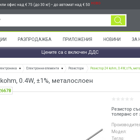
НОВО
ли офис над € 75 (до 30 кг) • до автомат над € 50
ЦИИ
РАЗПРОДАЖБА
ПРИЛОЖЕНИЯ
НОВИНИ
ЗА 
Цените са с включен ДДС
лектроника
Електронни елементи
Резистори
Резистор 24 kohm, 0.4W, ±1%, ме
 kohm, 0.4W, ±1%, металослоен
26678
Резистор съ
толеранс от
Производител
Модел:
Тегло: