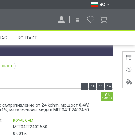
BG
НАС
КОНТАКТ
талослоен
00
14
19
13
-8%
онлайн
с съпротивление от 24 kohm, мощост 0.4W,
 ±1%, металослоен, модел MFF04FF2402A50.
:
ROYAL OHM
MFF04FF2402A50
0.001
кг