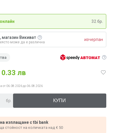
 онлайн
32 бр.
, магазин Викиват
изчерпан
място може да е различна
ства
0.33 лв
а от 06.08.2026 до 06.08.2026
бр.
 на изплащане с tbi bank
ща стойност на количката над € 50