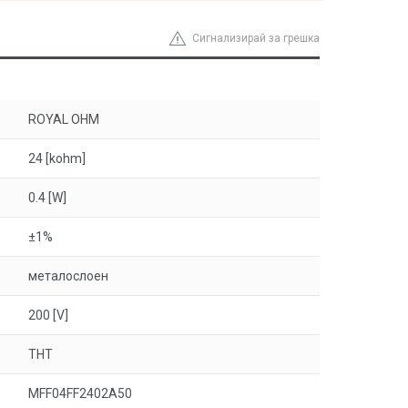
Сигнализирай за грешка
ROYAL OHM
24 [kohm]
0.4 [W]
±1%
металослоен
200 [V]
THT
MFF04FF2402A50