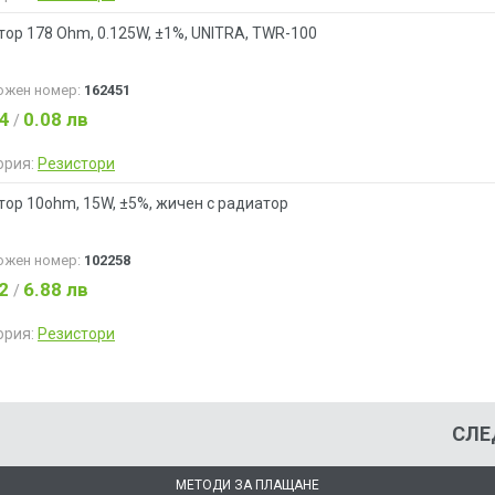
тор 178 Ohm, 0.125W, ±1%, UNITRA, ТWR-100
ожен номер:
162451
04
0.08 лв
/
ория:
Резистори
тор 10ohm, 15W, ±5%, жичен с радиатор
ожен номер:
102258
52
6.88 лв
/
ория:
Резистори
СЛЕ
МЕТОДИ ЗА ПЛАЩАНЕ