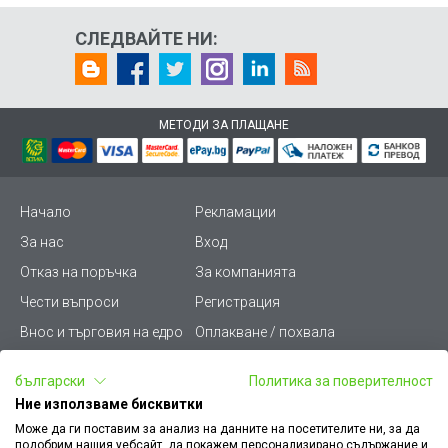
СЛЕДВАЙТЕ НИ:
МЕТОДИ ЗА ПЛАЩАНЕ
Начало
Рекламации
За нас
Вход
Отказ на поръчка
За компанията
Чести въпроси
Регистрация
Внос и търговия на едро
Оплакване / похвала
Лични данни
Викиват ПРО - (B2B)
български
Политика за поверителност
Условия за ползване
Срокове и доставка
Ние използваме бисквитки
Стани дистрибутор
КЗП
Може да ги поставим за анализ на данните на посетителите ни, за да
подобрим нашия уебсайт, да покажем персонализирано съдържание и