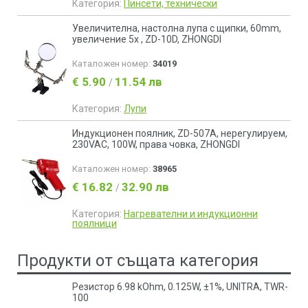
Категория:
Пинсети, технически
Увеличителна, настолна лупа с щипки, 60mm,
увеличение 5х , ZD-10D, ZHONGDI
Каталожен номер:
34019
€ 5.90
11.54 лв
/
Категория:
Лупи
Индукционен поялник, ZD-507A, нерегулируем,
230VAC, 100W, права човка, ZHONGDI
Каталожен номер:
38965
€ 16.82
32.90 лв
/
Категория:
Нагревателни и индукционни
поялници
Продукти от същата категория
Резистор 6.98 kOhm, 0.125W, ±1%, UNITRA, ТWR-
100