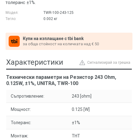
толеранс ±1%.
Модел:
ТWR-100-243-125
Тегло:
0.002
кг
Купи на изплащане с tbi bank
за обща стойност на количката над € 50
Характеристики
Сигнализирай за грешка
Технически параметри на Резистор 243 Ohm,
0.125W, ±1%, UNITRA, ТWR-100
Съпротивление:
243 [ohm]
Мощност:
0.125 [W]
Толеранс:
±1%
Монтаж:
THT