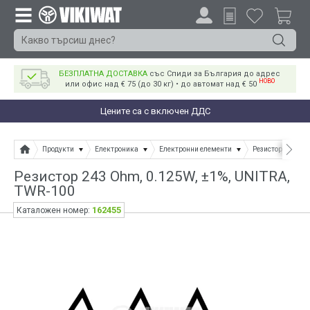
БЕЗПЛАТНА ДОСТАВКА
със Спиди за България до адрес
НОВО
или офис над € 75 (до 30 кг) • до автомат над € 50
Цените са с включен ДДС
Продукти
Електроника
Електронни елементи
Резистори
Ре
Резистор 243 Ohm, 0.125W, ±1%, UNITRA,
ТWR-100
162455
Каталожен номер: