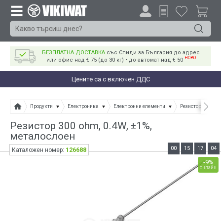
БЕЗПЛАТНА ДОСТАВКА
със Спиди за България до адрес
НОВО
или офис над € 75 (до 30 кг) • до автомат над € 50
Цените са с включен ДДС
Продукти
Електроника
Електронни елементи
Резистори
Ре
Резистор 300 ohm, 0.4W, ±1%,
металослоен
00
15
17
04
126688
Каталожен номер:
-9%
онлайн