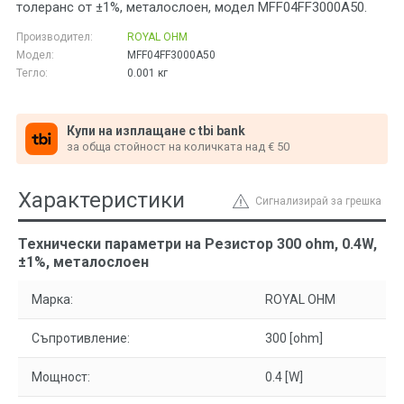
толеранс от ±1%, металослоен, модел MFF04FF3000A50.
Производител:
ROYAL OHM
Модел:
MFF04FF3000A50
Тегло:
0.001
кг
Купи на изплащане с tbi bank
за обща стойност на количката над € 50
Характеристики
Сигнализирай за грешка
Технически параметри на Резистор 300 ohm, 0.4W,
±1%, металослоен
Марка:
ROYAL OHM
Съпротивление:
300 [ohm]
Мощност:
0.4 [W]