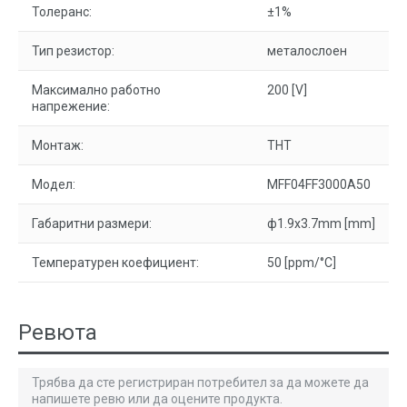
Толеранс:
±1%
Тип резистор:
металослоен
Максимално работно
200 [V]
напрежение:
Монтаж:
THT
Модел:
MFF04FF3000A50
Габаритни размери:
ф1.9x3.7mm [mm]
Температурен коефициент:
50 [ppm/°C]
Ревюта
Трябва да сте регистриран потребител за да можете да
напишете ревю или да оцените продукта.