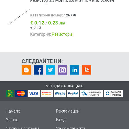
Резистор 3.3 Mohm, 0.6W, ±1%, металослоен
Каталожен номер:
126778
€ 0.12
0.23 лв
/
€ 0.13
Категория:
Резистори
СЛЕДВАЙТЕ НИ:
МЕТОДИ ЗА ПЛАЩАНЕ
Начало
Рекламации
За нас
Вход
Отказ на поръчка
За компанията